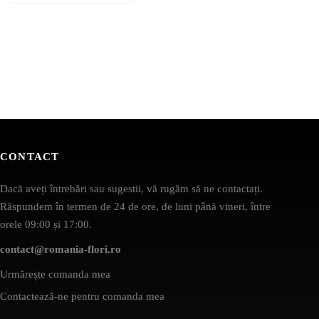
CONTACT
Dacă aveți întrebări sau sugestii, vă rugăm să ne contactați.
Răspundem în termen de 24 de ore, de luni până vineri, între
orele 09:00 și 17:00.
contact@romania-flori.ro
Urmărește comanda mea
Contactează-ne pentru comanda mea