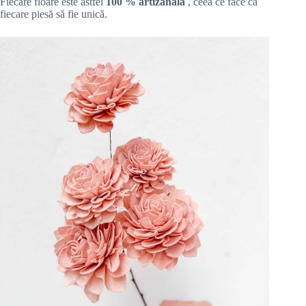
Fiecare floare este astfel
100 % artizanală
, ceea ce face ca
fiecare piesă să fie unică.