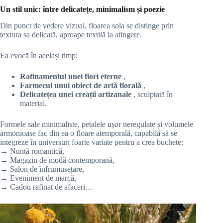
Un stil unic: între delicatețe, minimalism și poezie
Din punct de vedere vizual, floarea sola se distinge prin
textura sa delicată, aproape textilă la atingere.
Ea evocă în același timp:
Rafinamentul unei flori eterne
,
Farmecul unui obiect de artă florală
,
Delicatețea unei creații artizanale
, sculptată în
material.
Formele sale minimaliste, petalele ușor neregulate și volumele
armonioase fac din ea o floare atemporală, capabilă să se
integreze în universuri foarte variate pentru a crea buchete:
→ Nuntă romantică,
→ Magazin de modă contemporană,
→ Salon de înfrumusețare,
→ Eveniment de marcă,
→ Cadou rafinat de afaceri…