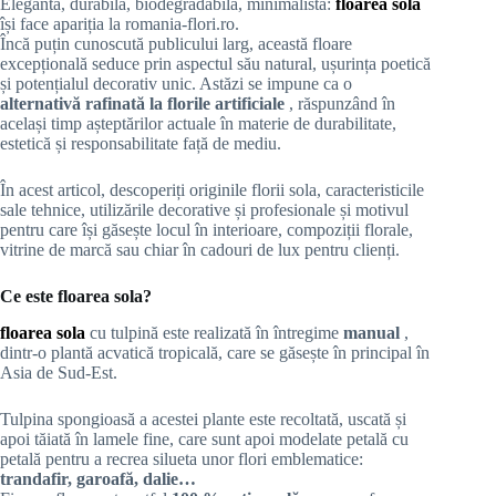
Elegantă, durabilă, biodegradabilă, minimalistă:
floarea sola
își face apariția la romania-flori.ro.
Încă puțin cunoscută publicului larg, această floare
excepțională seduce prin aspectul său natural, ușurința poetică
și potențialul decorativ unic. Astăzi se impune ca o
alternativă rafinată la florile artificiale
, răspunzând în
același timp așteptărilor actuale în materie de durabilitate,
estetică și responsabilitate față de mediu.
În acest articol, descoperiți originile florii sola, caracteristicile
sale tehnice, utilizările decorative și profesionale și motivul
pentru care își găsește locul în interioare, compoziții florale,
vitrine de marcă sau chiar în cadouri de lux pentru clienți.
Ce este floarea sola?
floarea sola
cu tulpină este realizată în întregime
manual
,
dintr-o plantă acvatică tropicală, care se găsește în principal în
Asia de Sud-Est.
Tulpina spongioasă a acestei plante este recoltată, uscată și
apoi tăiată în lamele fine, care sunt apoi modelate petală cu
petală pentru a recrea silueta unor flori emblematice:
trandafir, garoafă, dalie…