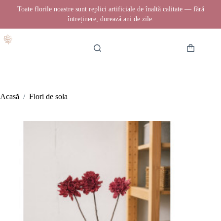
Toate florile noastre sunt replici artificiale de înaltă calitate — fără
întreținere, durează ani de zile.
Sari
la
conținut
Coș
de
cumpărătur
Acasă
/
Flori de sola