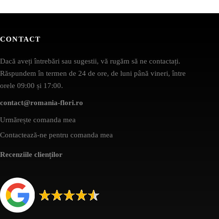
CONTACT
Dacă aveți întrebări sau sugestii, vă rugăm să ne contactați.
Răspundem în termen de 24 de ore, de luni până vineri, între
orele 09:00 și 17:00.
contact@romania-flori.ro
Urmărește comanda mea
Contactează-ne pentru comanda mea
Recenziile clienților