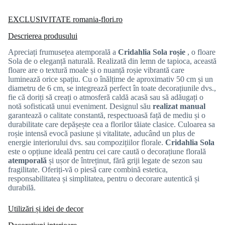
EXCLUSIVITATE romania-flori.ro
Descrierea produsului
Apreciați frumusețea atemporală a
Cridahlia Sola roșie
, o floare
Sola de o eleganță naturală. Realizată din lemn de tapioca, această
floare are o textură moale și o nuanță roșie vibrantă care
luminează orice spațiu. Cu o înălțime de aproximativ 50 cm și un
diametru de 6 cm, se integrează perfect în toate decorațiunile dvs.,
fie că doriți să creați o atmosferă caldă acasă sau să adăugați o
notă sofisticată unui eveniment. Designul său
realizat manual
garantează o calitate constantă, respectuoasă față de mediu și o
durabilitate care depășește cea a florilor tăiate clasice. Culoarea sa
roșie intensă evocă pasiune și vitalitate, aducând un plus de
energie interiorului dvs. sau compozițiilor florale.
Cridahlia Sola
este o opțiune ideală pentru cei care caută o decorațiune florală
atemporală
și ușor de întreținut, fără griji legate de sezon sau
fragilitate. Oferiți-vă o piesă care combină estetica,
responsabilitatea și simplitatea, pentru o decorare autentică și
durabilă.
Utilizări și idei de decor