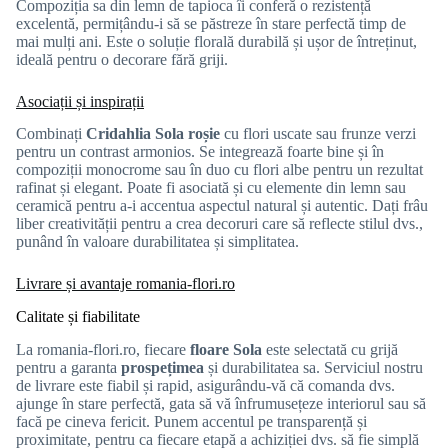
Compoziția sa din lemn de tapioca îi conferă o rezistență
excelentă, permițându-i să se păstreze în stare perfectă timp de
mai mulți ani. Este o soluție florală durabilă și ușor de întreținut,
ideală pentru o decorare fără griji.
Asociații și inspirații
Combinați
Cridahlia Sola roșie
cu flori uscate sau frunze verzi
pentru un contrast armonios. Se integrează foarte bine și în
compoziții monocrome sau în duo cu flori albe pentru un rezultat
rafinat și elegant. Poate fi asociată și cu elemente din lemn sau
ceramică pentru a-i accentua aspectul natural și autentic. Dați frâu
liber creativității pentru a crea decoruri care să reflecte stilul dvs.,
punând în valoare durabilitatea și simplitatea.
Livrare și avantaje romania-flori.ro
Calitate și fiabilitate
La romania-flori.ro, fiecare
floare Sola
este selectată cu grijă
pentru a garanta
prospețimea
și durabilitatea sa. Serviciul nostru
de livrare este fiabil și rapid, asigurându-vă că comanda dvs.
ajunge în stare perfectă, gata să vă înfrumusețeze interiorul sau să
facă pe cineva fericit. Punem accentul pe transparență și
proximitate, pentru ca fiecare etapă a achiziției dvs. să fie simplă