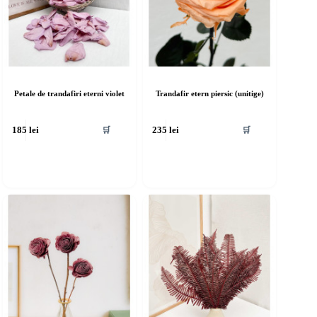
Petale de trandafiri eterni violet
Trandafir etern piersic (unitige)
🛒
🛒
185
lei
235
lei