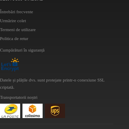
Întrebări frecvente
Urmărire colet
Termeni de utilizare
Politica de retur
Cumpărături în siguranță
Datele și plățile dvs. sunt protejate printr-o conexiune SSL
criptată.
Transportatorii noștri