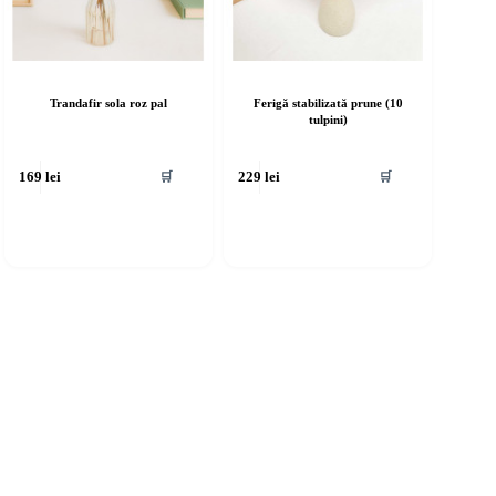
Trandafir sola roz pal
Ferigă stabilizată prune (10
tulpini)
🛒
🛒
169
lei
229
lei