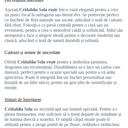
Decorațiuni interioare
Așezați
Cridahlia Sola roșie
într-o vază elegantă pentru a crea
un punct focal în sufrageria sau biroul dvs. Se potrivește perfect
cu buchete de flori naturale sau uscate, aducând o notă de culoare
fără efort. Folosiți-o ca piesă centrală pentru o cină sau un
eveniment, pentru a crea o atmosferă caldă și sofisticată. Stilul său
atemporal o face o alegere ideală pentru o decorare modernă sau
clasică, aducând o notă de natură durabilă și rafinată.
Cadouri și semne de sinceritate
Oferiți
Cridahlia Sola roșie
pentru a simboliza pasiunea,
dragostea sau recunoștința. Durabilitatea sa o face un cadou care
durează, perfect pentru o ocazie specială sau pentru a vă arăta
aprecierea. Poate fi integrată într-un buchet personalizat sau
însoțită de un bilet sincer, pentru un gest plin de semnificație și
emoție.
Sfaturi de întreținere
Cridahlia Sola
nu necesită apă sau lumină specială. Pentru a-i
păstra frumusețea, este suficient să o țineți departe de umiditate și
de lumina directă a soarelui. O simplă cârpă moale poate fi
utilizată pentru a șterge praful de pe floare, redându-i strălucirea.