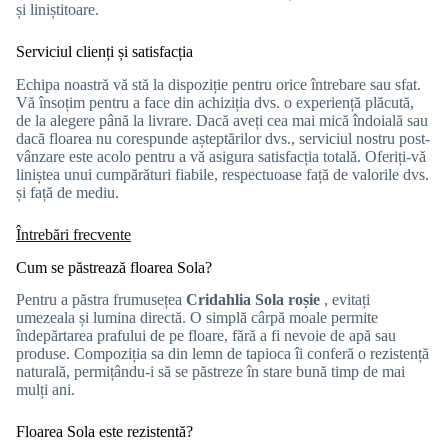
și liniștitoare.
Serviciul clienți și satisfacția
Echipa noastră vă stă la dispoziție pentru orice întrebare sau sfat.
Vă însoțim pentru a face din achiziția dvs. o experiență plăcută,
de la alegere până la livrare. Dacă aveți cea mai mică îndoială sau
dacă floarea nu corespunde așteptărilor dvs., serviciul nostru post-
vânzare este acolo pentru a vă asigura satisfacția totală. Oferiți-vă
liniștea unui cumpărături fiabile, respectuoase față de valorile dvs.
și față de mediu.
Întrebări frecvente
Cum se păstrează floarea Sola?
Pentru a păstra frumusețea
Cridahlia Sola roșie
, evitați
umezeala și lumina directă. O simplă cârpă moale permite
îndepărtarea prafului de pe floare, fără a fi nevoie de apă sau
produse. Compoziția sa din lemn de tapioca îi conferă o rezistență
naturală, permițându-i să se păstreze în stare bună timp de mai
mulți ani.
Floarea Sola este rezistentă?