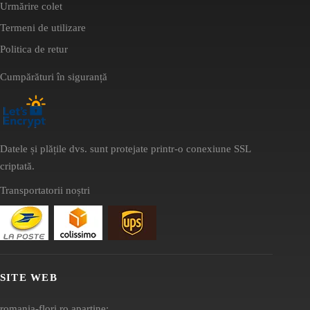
Urmărire colet
Termeni de utilizare
Politica de retur
Cumpărături în siguranță
Datele și plățile dvs. sunt protejate printr-o conexiune SSL
criptată.
Transportatorii noștri
SITE WEB
romania-flori.ro aparține: