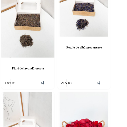
Petale de albăstrea uscate
Flori de lavandă uscate
🛒
🛒
189
lei
215
lei