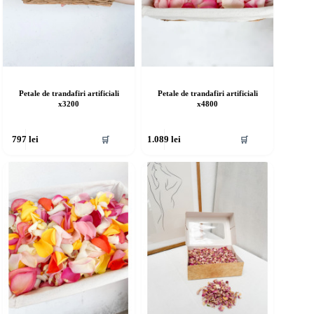
Petale de trandafiri artificiali
Petale de trandafiri artificiali
x3200
x4800
🛒
🛒
797
lei
1.089
lei