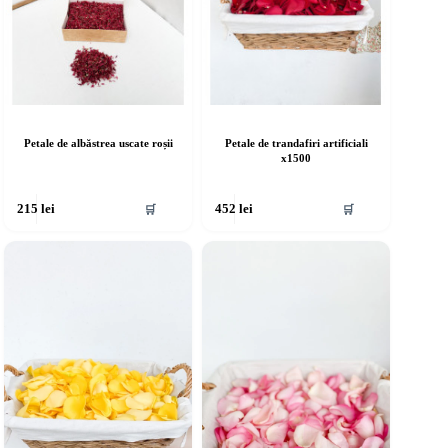
Petale de albăstrea uscate roșii
Petale de trandafiri artificiali
x1500
🛒
🛒
215
lei
452
lei