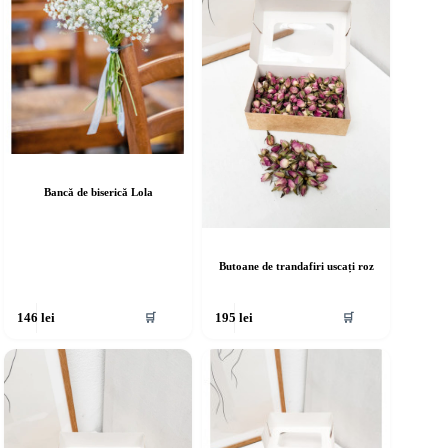
Bancă de biserică Lola
Butoane de trandafiri uscați roz
🛒
🛒
146
lei
195
lei