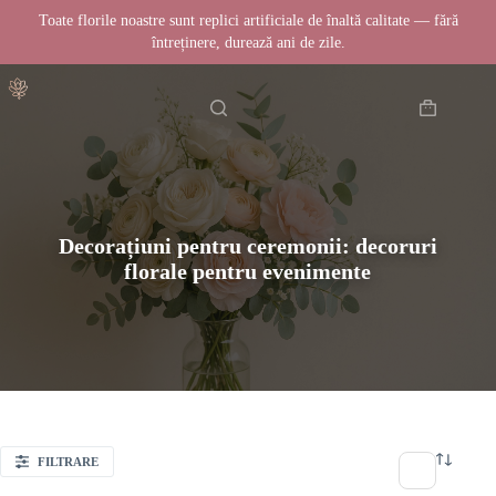
Toate florile noastre sunt replici artificiale de înaltă calitate — fără
întreținere, durează ani de zile.
Sari
Acasă
la
conținut
Coș
de
cumpărătur
Decorațiuni pentru ceremonii: decoruri
florale pentru evenimente
FILTRARE