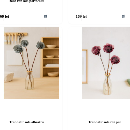
Dalia roz sola portocaliu
🛒
🛒
169
lei
169
lei
Trandafir sola albastru
Trandafir sola roz pal