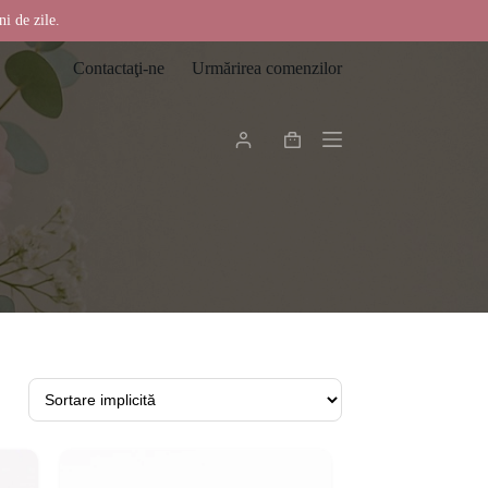
ni de zile.
Contactaţi-ne
Urmărirea comenzilor
Coș
de
cumpărături