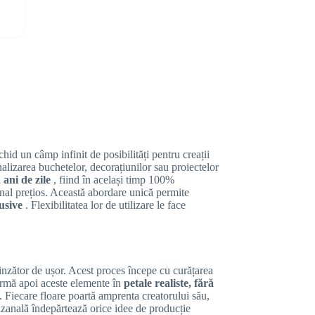
id un câmp infinit de posibilități pentru creații
onalizarea buchetelor, decorațiunilor sau proiectelor
a ani de zile
, fiind în același timp 100%
anal prețios. Această abordare unică permite
lusive
. Flexibilitatea lor de utilizare le face
inzător de ușor. Acest proces începe cu curățarea
formă apoi aceste elemente în
petale realiste, fără
. Fiecare floare poartă amprenta creatorului său,
tizanală îndepărtează orice idee de producție