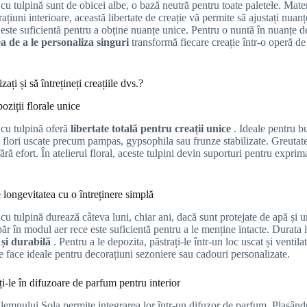
 cu tulpină sunt de obicei albe, o bază neutră pentru toate paletele. Mate
ațiuni interioare, această libertate de creație vă permite să ajustați nua
 este suficientă pentru a obține nuanțe unice. Pentru o nuntă în nuanțe d
ea de a le personaliza singuri
transformă fiecare creație într-o operă de 
zați și să întrețineți creațiile dvs.?
oziții florale unice
 cu tulpină oferă
libertate totală pentru creații unice
. Ideale pentru b
flori uscate precum pampas, gypsophila sau frunze stabilizate. Greutatea
ră efort. În atelierul floral, aceste tulpini devin suporturi pentru exprim
 longevitatea cu o întreținere simplă
 cu tulpină durează câteva luni, chiar ani, dacă sunt protejate de apă și 
ăr în modul aer rece este suficientă pentru a le menține intacte. Durata l
și durabilă
. Pentru a le depozita, păstrați-le într-un loc uscat și venti
le face ideale pentru decorațiuni sezoniere sau cadouri personalizate.
i-le în difuzoare de parfum pentru interior
 lemnului Sola permite integrarea lor într-un difuzor de parfum. Plasându