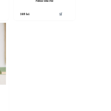
Ninza sola roz
🛒
169
lei