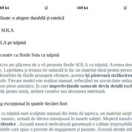
🛒
🛒
169
lei
169
lei
ilizate: o alegere durabilă și estetică
E SOLA
OLA pe tulpină
creativ cu florile Sola cu tulpină
ri.ro are plăcerea de a vă prezenta florile SOLA cu tulpină. Acestea desch
e. Lejeritatea și textura lor naturală le fac un material ideal pentru pers
eosebire de florile proaspete efemere, acestea
își păstrează strălucire
ile. Fiecare model este realizat manual, reflectând un savoir-faire artiz
nor piese autentice, în care
imperfecțiunile naturale devin detalii exc
le pentru nunți, ateliere creative sau decorarea interioară.
 excepțional în spatele fiecărei flori
a cu tulpină sunt sculptate manual din lemn de tapioca, un material surpr
e manioc, urmată de tăierea minuțioasă în lamele subțiri. Meșterii trans
 identice
. Această muncă meticuloasă garantează o calitate ireproșabilă
 subtile care spun o poveste de angajament și pasiune. Această atenție ar