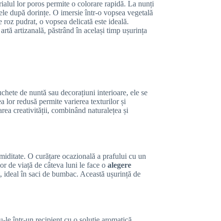
rialul lor poros permite o colorare rapidă. La nunți
nțele după dorințe. O imersie într-o vopsea vegetală
e roz pudrat, o vopsea delicată este ideală.
artă artizanală, păstrând în același timp ușurința
uchete de nuntă sau decorațiuni interioare, ele se
 lor redusă permite varierea texturilor și
area creativității, combinând naturalețea și
umiditate. O curățare ocazională a prafului cu un
or de viață de câteva luni le face o
alegere
lat, ideal în saci de bumbac. Această ușurință de
-le într-un recipient cu o soluție aromatică,