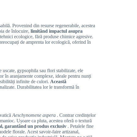
sabilă. Provenind din resurse regenerabile, acestea
ia de înlocuire,
limitând impactul asupra
ă tehnici ecologice, fără produse chimice agresive.
preocupați de amprenta lor ecologică, oferind în
uscate, gypsophila sau flori stabilizate, ele
ușor în aranjamente complexe, ideale pentru nunți
bilități infinite de culori.
Această
nalizate. Durabilitatea lor le transformă în
cvatică
Aeschynomene aspera
. Contrar credințelor
 manioc. Ușoare ca pluta, acestea oferă o textură
l, garantând un produs exclusiv
. Petalele fine
odele florale. Acest savoir-faire artizanal,