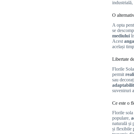
industrială,
O alternati
A opta pent
se descompu
mediului
î
Acest
anga
același tim
Libertate de
Florile Sola
permit
real
sau decorați
adaptabili
suveniruri 
Ce este o fl
Florile sol
populare,
a
naturală și 
și flexibile