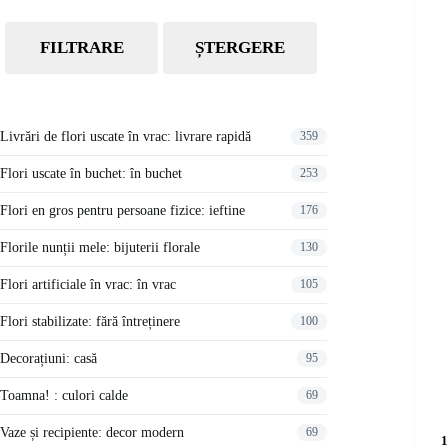
FILTRARE
ȘTERGERE
Livrări de flori uscate în vrac: livrare rapidă
359
Flori uscate în buchet: în buchet
253
Flori en gros pentru persoane fizice: ieftine
176
Florile nunții mele: bijuterii florale
130
Flori artificiale în vrac: în vrac
105
Flori stabilizate: fără întreținere
100
Decorațiuni: casă
95
Toamna! : culori calde
69
Vaze și recipiente: decor modern
69