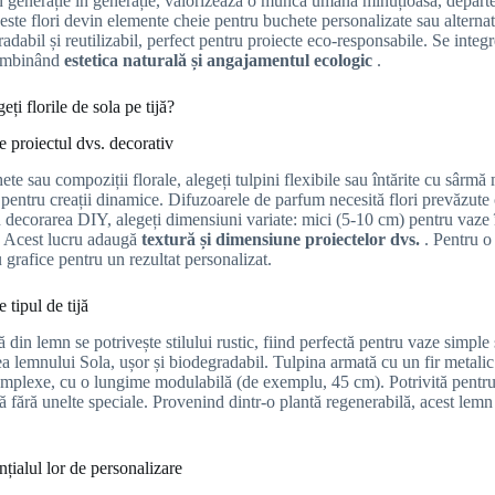
n generație în generație, valorizează o muncă umană minuțioasă, departe 
aceste flori devin elemente cheie pentru buchete personalizate sau alterna
adabil și reutilizabil, perfect pentru proiecte eco-responsabile. Se integr
combinând
estetica naturală și angajamentul ecologic
.
ți florile de sola pe tijă?
e proiectul dvs. decorativ
te sau compoziții florale, alegeți tulpini flexibile sau întărite cu sârmă m
e pentru creații dinamice. Difuzoarele de parfum necesită flori prevăzut
În decorarea DIY, alegeți dimensiuni variate: mici (5-10 cm) pentru vaze 
. Acest lucru adaugă
textură și dimensiune proiectelor dvs.
. Pentru o
 grafice pentru un rezultat personalizat.
e tipul de tijă
ă din lemn se potrivește stilului rustic, fiind perfectă pentru vaze simpl
ea lemnului Sola, ușor și biodegradabil. Tulpina armată cu un fir metalic
mplexe, cu o lungime modulabilă (de exemplu, 45 cm). Potrivită pentru at
 fără unelte speciale. Provenind dintr-o plantă regenerabilă, acest lemn
nțialul lor de personalizare