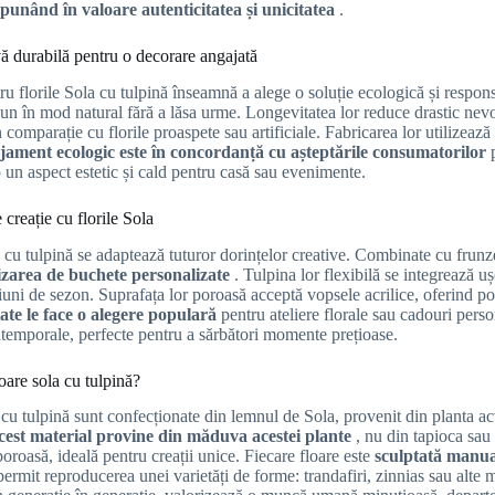
punând în valoare autenticitatea și unicitatea
.
vă durabilă pentru o decorare angajată
ru florile Sola cu tulpină înseamnă a alege o soluție ecologică și respon
n în mod natural fără a lăsa urme. Longevitatea lor reduce drastic nevo
n comparație cu florile proaspete sau artificiale. Fabricarea lor utilizeaz
jament ecologic este în concordanță cu așteptările consumatorilor
p un aspect estetic și cald pentru casă sau evenimente.
 creație cu florile Sola
 cu tulpină se adaptează tuturor dorințelor creative. Combinate cu frunze 
izarea de buchete personalizate
. Tulpina lor flexibilă se integrează 
uni de sezon. Suprafața lor poroasă acceptă vopsele acrilice, oferind posi
tate le face o alegere populară
pentru ateliere florale sau cadouri perso
atemporale, perfecte pentru a sărbători momente prețioase.
oare sola cu tulpină?
a cu tulpină sunt confecționate din lemnul de Sola, provenit din planta a
cest material provine din măduva acestei plante
, nu din tapioca sau
poroasă, ideală pentru creații unice. Fiecare floare este
sculptată manua
 permit reproducerea unei varietăți de forme: trandafiri, zinnias sau alte m