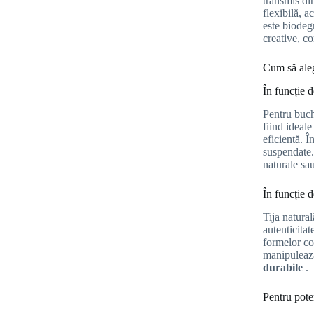
transmis di
flexibilă, 
este biodegr
creative, 
Cum să alege
În funcție d
Pentru buche
fiind ideal
eficientă. 
suspendate
naturale sau
În funcție d
Tija natural
autenticitat
formelor co
manipulează
durabile
.
Pentru pote