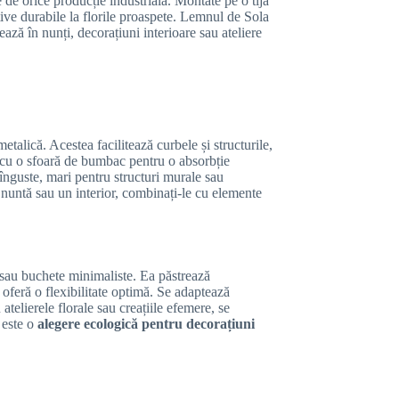
de orice producție industrială. Montate pe o tijă
tive durabile la florile proaspete. Lemnul de Sola
ează în nunți, decorațiuni interioare sau ateliere
etalică. Acestea facilitează curbele și structurile,
e cu o sfoară de bumbac pentru o absorbție
înguste, mari pentru structuri murale sau
 nuntă sau un interior, combinați-le cu elemente
e sau buchete minimaliste. Ea păstrează
 oferă o flexibilitate optimă. Se adaptează
elierele florale sau creațiile efemere, se
 este o
alegere ecologică pentru decorațiuni