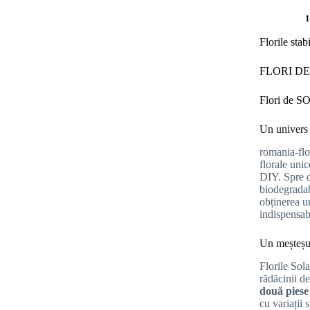
Florile stab
FLORI D
Flori de S
Un univers 
romania-flo
florale unic
DIY. Spre d
biodegradab
obținerea u
indispensabi
Un meșteșug
Florile Sol
rădăcinii d
două piese
cu variații