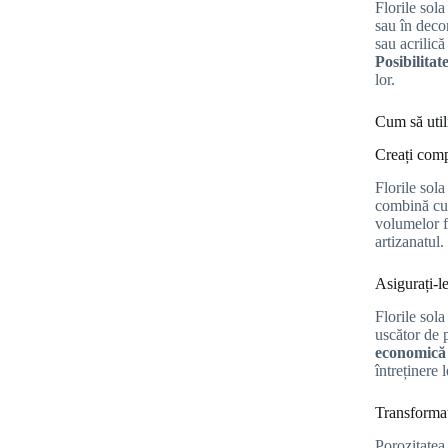
Florile sola
sau în decor
sau acrilică
Posibilitat
lor.
Cum să utili
Creați comp
Florile sola
combină cu 
volumelor fă
artizanatul.
Asigurați-le
Florile sola
uscător de p
economică 
întreținere 
Transformaț
Porozitatea