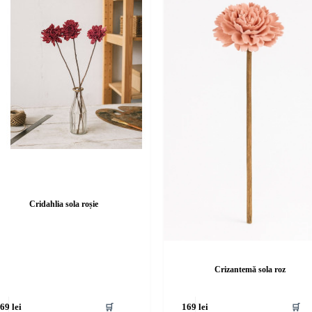
Cridahlia sola roșie
Crizantemă sola roz
🛒
🛒
169
lei
169
lei