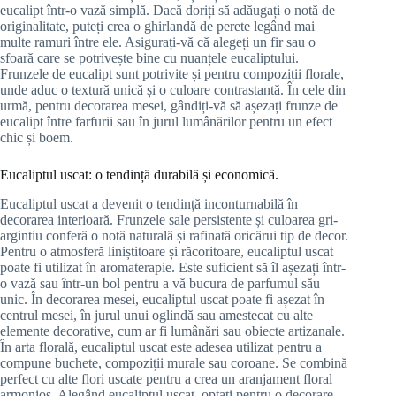
eucalipt într-o vază simplă. Dacă doriți să adăugați o notă de
originalitate, puteți crea o ghirlandă de perete legând mai
multe ramuri între ele. Asigurați-vă că alegeți un fir sau o
sfoară care se potrivește bine cu nuanțele eucaliptului.
Frunzele de eucalipt sunt potrivite și pentru compoziții florale,
unde aduc o textură unică și o culoare contrastantă. În cele din
urmă, pentru decorarea mesei, gândiți-vă să așezați frunze de
eucalipt între farfurii sau în jurul lumânărilor pentru un efect
chic și boem.
Eucaliptul uscat: o tendință durabilă și economică.
Eucaliptul uscat a devenit o tendință inconturnabilă în
decorarea interioară. Frunzele sale persistente și culoarea gri-
argintiu conferă o notă naturală și rafinată oricărui tip de decor.
Pentru o atmosferă liniștitoare și răcoritoare, eucaliptul uscat
poate fi utilizat în aromaterapie. Este suficient să îl așezați într-
o vază sau într-un bol pentru a vă bucura de parfumul său
unic. În decorarea mesei, eucaliptul uscat poate fi așezat în
centrul mesei, în jurul unui oglindă sau amestecat cu alte
elemente decorative, cum ar fi lumânări sau obiecte artizanale.
În arta florală, eucaliptul uscat este adesea utilizat pentru a
compune buchete, compoziții murale sau coroane. Se combină
perfect cu alte flori uscate pentru a crea un aranjament floral
armonios. Alegând eucaliptul uscat, optați pentru o decorare