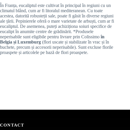
În Franța, eucaliptul este cultivat în principal în regiuni cu un
climatul blând, cum ar fi litoralul mediteranean. Cu toate
acestea, datorită robusteții sale, poate fi găsit în diverse regiuni
ale țării. Pepinierele oferă o mare varietate de arbuști, cum ar fi
eucaliptul. De asemenea, puteți achiziționa soiuri specifice de
eucalipt în anumite centre de grădinărit. *Produsele
neperisabile sunt eligibile pentru livrare prin Colissimo
în
Belgia și Luxemburg
(flori uscate și stabilizate în vrac și în
buchete, precum și accesorii neperisabile). Sunt excluse florile
proaspete și articolele pe bază de flori proaspete.
CONTACT