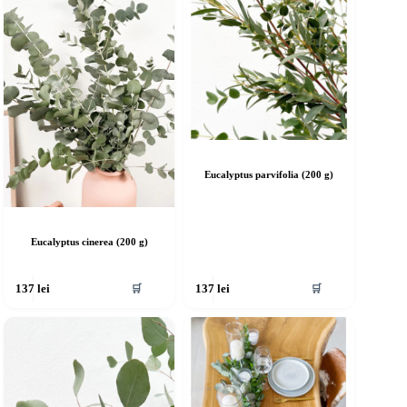
Eucalyptus parvifolia (200 g)
Eucalyptus cinerea (200 g)
🛒
🛒
137
lei
137
lei