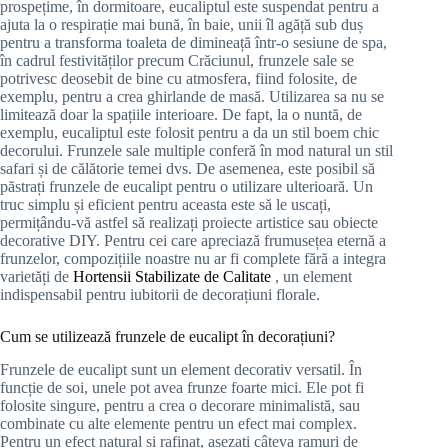
prospețime, în dormitoare, eucaliptul este suspendat pentru a
ajuta la o respirație mai bună, în baie, unii îl agăță sub duș
pentru a transforma toaleta de dimineață într-o sesiune de spa,
în cadrul festivităților precum Crăciunul, frunzele sale se
potrivesc deosebit de bine cu atmosfera, fiind folosite, de
exemplu, pentru a crea ghirlande de masă. Utilizarea sa nu se
limitează doar la spațiile interioare. De fapt, la o nuntă, de
exemplu, eucaliptul este folosit pentru a da un stil boem chic
decorului. Frunzele sale multiple conferă în mod natural un stil
safari și de călătorie temei dvs. De asemenea, este posibil să
păstrați frunzele de eucalipt pentru o utilizare ulterioară. Un
truc simplu și eficient pentru aceasta este să le uscați,
permițându-vă astfel să realizați proiecte artistice sau obiecte
decorative DIY. Pentru cei care apreciază frumusețea eternă a
frunzelor, compozițiile noastre nu ar fi complete fără a integra
varietăți de
Hortensii Stabilizate de Calitate
, un element
indispensabil pentru iubitorii de decorațiuni florale.
Cum se utilizează frunzele de eucalipt în decorațiuni?
Frunzele de eucalipt sunt un element decorativ versatil. În
funcție de soi, unele pot avea frunze foarte mici. Ele pot fi
folosite singure, pentru a crea o decorare minimalistă, sau
combinate cu alte elemente pentru un efect mai complex.
Pentru un efect natural și rafinat, așezați câteva ramuri de