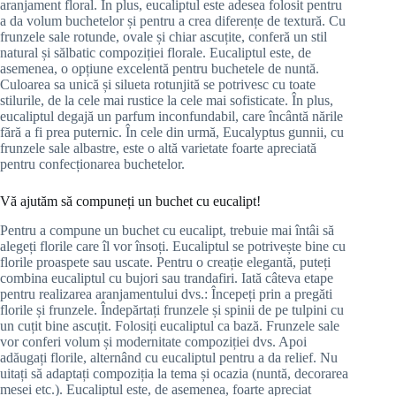
aranjament floral. În plus, eucaliptul este adesea folosit pentru
a da volum buchetelor și pentru a crea diferențe de textură. Cu
frunzele sale rotunde, ovale și chiar ascuțite, conferă un stil
natural și sălbatic compoziției florale. Eucaliptul este, de
asemenea, o opțiune excelentă pentru buchetele de nuntă.
Culoarea sa unică și silueta rotunjită se potrivesc cu toate
stilurile, de la cele mai rustice la cele mai sofisticate. În plus,
eucaliptul degajă un parfum inconfundabil, care încântă nările
fără a fi prea puternic. În cele din urmă, Eucalyptus gunnii, cu
frunzele sale albastre, este o altă varietate foarte apreciată
pentru confecționarea buchetelor.
Vă ajutăm să compuneți un buchet cu eucalipt!
Pentru a compune un buchet cu eucalipt, trebuie mai întâi să
alegeți florile care îl vor însoți. Eucaliptul se potrivește bine cu
florile proaspete sau uscate. Pentru o creație elegantă, puteți
combina eucaliptul cu bujori sau trandafiri. Iată câteva etape
pentru realizarea aranjamentului dvs.: Începeți prin a pregăti
florile și frunzele. Îndepărtați frunzele și spinii de pe tulpini cu
un cuțit bine ascuțit. Folosiți eucaliptul ca bază. Frunzele sale
vor conferi volum și modernitate compoziției dvs. Apoi
adăugați florile, alternând cu eucaliptul pentru a da relief. Nu
uitați să adaptați compoziția la tema și ocazia (nuntă, decorarea
mesei etc.). Eucaliptul este, de asemenea, foarte apreciat