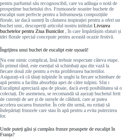
pentru parfumul său recognoscibil, care va adăuga o notă de
prospețime buchetului dvs. Frumoasele noastre buchete de
eucalipt sunt perfecte pentru a înfrumuseța compozițiile
florale, iar dacă sunteți în căutarea inspirației pentru a oferi un
buchet unic, descoperiți articolul nostru intitulat
Livrarea
buchetelor pentru Ziua Bunicilor
, în care împărtășim sfaturi și
idei florale special concepute pentru această ocazie festivă.
Îngrijirea unui buchet de eucalipt este ușoară!
Nu este nimic complicat, însă trebuie respectate câteva etape.
În primul rând, este esențial să schimbați apa din vază la
fiecare două zile pentru a evita proliferarea bacteriilor.
Asigurați-vă că tăiați tulpinile în unghi la fiecare schimbare de
apă pentru a facilita absorbția apei de către tulpini. Sfat
:
Eucaliptul apreciază apa de ploaie, dacă aveți posibilitatea să o
colectați. De asemenea, se recomandă să așezați buchetul ferit
de curenții de aer și de sursele de căldură, care ar putea
accelera uscarea frunzelor. În cele din urmă, nu ezitați să
îndepărtați frunzele care stau în apă pentru a evita putrezirea
lor.
Unde puteți găsi și cumpăra frunze proaspete de eucalipt în
Franța?