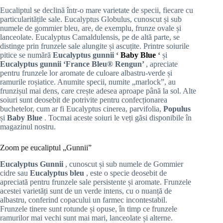
Eucaliptul se declină într-o mare varietate de specii, fiecare cu
particularitățile sale. Eucalyptus Globulus, cunoscut și sub
numele de gommier bleu, are, de exemplu, frunze ovale și
lanceolate. Eucalyptus Camaldulensis, pe de altă parte, se
distinge prin frunzele sale alungite și ascuțite. Printre soiurile
pitice se numără
Eucalyptus gunnii ‘
Baby Blue
‘
și
Eucalyptus gunnii ‘France Bleu® Rengun’
, apreciate
pentru frunzele lor aromate de culoare albastru-verde și
ramurile roșiatice. Anumite specii, numite „marlock”, au
frunzișul mai dens, care crește adesea aproape până la sol. Alte
soiuri sunt deosebit de potrivite pentru confecționarea
buchetelor, cum ar fi Eucalyptus cinerea, parvifolia,
Populus
și
Baby Blue
. Tocmai aceste soiuri le veți găsi disponibile în
magazinul nostru.
Zoom pe eucaliptul „Gunnii”
Eucalyptus Gunnii
, cunoscut și sub numele de Gommier
cidre sau
Eucalyptus bleu
, este o specie deosebit de
apreciată pentru frunzele sale persistente și aromate. Frunzele
acestei varietăți sunt de un verde intens, cu o nuanță de
albastru, conferind copacului un farmec incontestabil.
Frunzele tinere sunt rotunde și opuse, în timp ce frunzele
ramurilor mai vechi sunt mai mari, lanceolate și alterne.