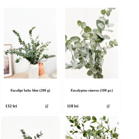
Eucalipt baby blue (200 g)
Eucalyptus cinerea (100 gr.)
🛒
🛒
132
lei
118
lei