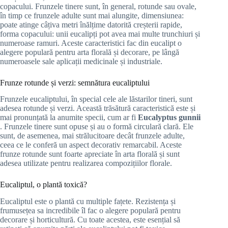
copacului. Frunzele tinere sunt, în general, rotunde sau ovale,
în timp ce frunzele adulte sunt mai alungite, dimensiunea:
poate atinge câțiva metri înălțime datorită creșterii rapide,
forma copacului: unii eucalipți pot avea mai multe trunchiuri și
numeroase ramuri. Aceste caracteristici fac din eucalipt o
alegere populară pentru arta florală și decorare, pe lângă
numeroasele sale aplicații medicinale și industriale.
Frunze rotunde și verzi: semnătura eucaliptului
Frunzele eucaliptului, în special cele ale lăstarilor tineri, sunt
adesea rotunde și verzi. Această trăsătură caracteristică este și
mai pronunțată la anumite specii, cum ar fi
Eucalyptus gunnii
. Frunzele tinere sunt opuse și au o formă circulară clară. Ele
sunt, de asemenea, mai strălucitoare decât frunzele adulte,
ceea ce le conferă un aspect decorativ remarcabil. Aceste
frunze rotunde sunt foarte apreciate în arta florală și sunt
adesea utilizate pentru realizarea compozițiilor florale.
Eucaliptul, o plantă toxică?
Eucaliptul este o plantă cu multiple fațete. Rezistența și
frumusețea sa incredibile îl fac o alegere populară pentru
decorare și horticultură. Cu toate acestea, este esențial să