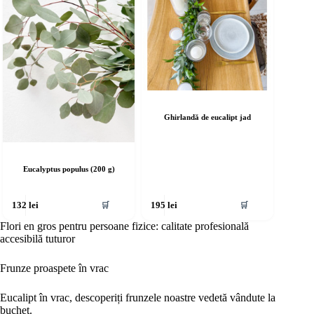
Ghirlandă de eucalipt jad
Eucalyptus populus (200 g)
🛒
🛒
132
lei
195
lei
Flori en gros pentru persoane fizice: calitate profesională
accesibilă tuturor
Frunze proaspete în vrac
Eucalipt în vrac, descoperiți frunzele noastre vedetă vândute la
buchet.