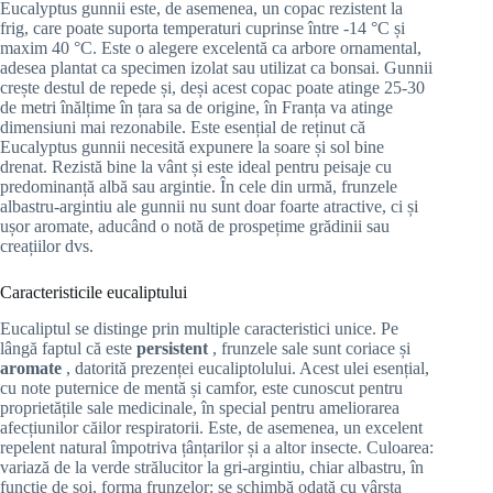
Eucalyptus gunnii este, de asemenea, un copac rezistent la
frig, care poate suporta temperaturi cuprinse între -14 °C și
maxim 40 °C. Este o alegere excelentă ca arbore ornamental,
adesea plantat ca specimen izolat sau utilizat ca bonsai. Gunnii
crește destul de repede și, deși acest copac poate atinge 25-30
de metri înălțime în țara sa de origine, în Franța va atinge
dimensiuni mai rezonabile. Este esențial de reținut că
Eucalyptus gunnii necesită expunere la soare și sol bine
drenat. Rezistă bine la vânt și este ideal pentru peisaje cu
predominanță albă sau argintie. În cele din urmă, frunzele
albastru-argintiu ale gunnii nu sunt doar foarte atractive, ci și
ușor aromate, aducând o notă de prospețime grădinii sau
creațiilor dvs.
Caracteristicile eucaliptului
Eucaliptul se distinge prin multiple caracteristici unice. Pe
lângă faptul că este
persistent
, frunzele sale sunt coriace și
aromate
, datorită prezenței eucaliptolului. Acest ulei esențial,
cu note puternice de mentă și camfor, este cunoscut pentru
proprietățile sale medicinale, în special pentru ameliorarea
afecțiunilor căilor respiratorii. Este, de asemenea, un excelent
repelent natural împotriva țânțarilor și a altor insecte. Culoarea:
variază de la verde strălucitor la gri-argintiu, chiar albastru, în
funcție de soi, forma frunzelor: se schimbă odată cu vârsta