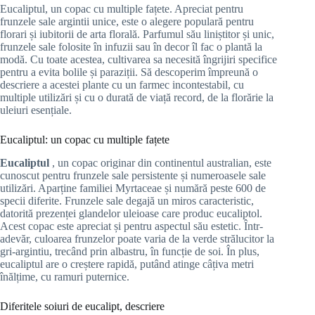
Eucaliptul, un copac cu multiple fațete. Apreciat pentru
frunzele sale argintii unice, este o alegere populară pentru
florari și iubitorii de arta florală. Parfumul său liniștitor și unic,
frunzele sale folosite în infuzii sau în decor îl fac o plantă la
modă. Cu toate acestea, cultivarea sa necesită îngrijiri specifice
pentru a evita bolile și paraziții. Să descoperim împreună o
descriere a acestei plante cu un farmec incontestabil, cu
multiple utilizări și cu o durată de viață record, de la florărie la
uleiuri esențiale.
Eucaliptul: un copac cu multiple fațete
Eucaliptul
, un copac originar din continentul australian, este
cunoscut pentru frunzele sale persistente și numeroasele sale
utilizări. Aparține familiei Myrtaceae și numără peste 600 de
specii diferite. Frunzele sale degajă un miros caracteristic,
datorită prezenței glandelor uleioase care produc eucaliptol.
Acest copac este apreciat și pentru aspectul său estetic. Într-
adevăr, culoarea frunzelor poate varia de la verde strălucitor la
gri-argintiu, trecând prin albastru, în funcție de soi. În plus,
eucaliptul are o creștere rapidă, putând atinge câțiva metri
înălțime, cu ramuri puternice.
Diferitele soiuri de eucalipt, descriere