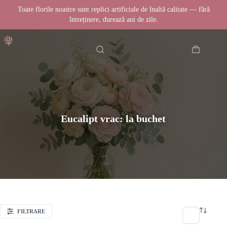
Toate florile noastre sunt replici artificiale de înaltă calitate — fără
întreținere, durează ani de zile.
Sari
Acasă
la
conținut
Coș
de
cumpărătur
Eucalipt vrac: la buchet
FILTRARE