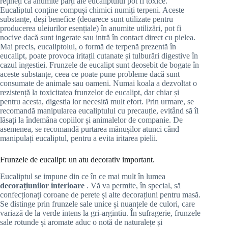
rețineți că anumite părți ale eucaliptului pot fi toxice.
Eucaliptul conține compuși chimici numiți terpeni. Aceste
substanțe, deși benefice (deoarece sunt utilizate pentru
producerea uleiurilor esențiale) în anumite utilizări, pot fi
nocive dacă sunt ingerate sau intră în contact direct cu pielea.
Mai precis, eucaliptolul, o formă de terpenă prezentă în
eucalipt, poate provoca iritații cutanate și tulburări digestive în
cazul ingestiei. Frunzele de eucalipt sunt deosebit de bogate în
aceste substanțe, ceea ce poate pune probleme dacă sunt
consumate de animale sau oameni. Numai koala a dezvoltat o
rezistență la toxicitatea frunzelor de eucalipt, dar chiar și
pentru acesta, digestia lor necesită mult efort. Prin urmare, se
recomandă manipularea eucaliptului cu precauție, evitând să îl
lăsați la îndemâna copiilor și animalelor de companie. De
asemenea, se recomandă purtarea mănușilor atunci când
manipulați eucaliptul, pentru a evita iritarea pielii.
Frunzele de eucalipt: un atu decorativ important.
Eucaliptul se impune din ce în ce mai mult în lumea
decorațiunilor interioare
. Vă va permite, în special, să
confecționați coroane de perete și alte decorațiuni pentru masă.
Se distinge prin frunzele sale unice și nuanțele de culori, care
variază de la verde intens la gri-argintiu. În sufragerie, frunzele
sale rotunde și aromate aduc o notă de naturalețe și