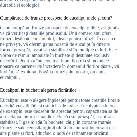
durabilă și ecologică.
Cumpărarea de frunze proaspete de eucalipt: unde și cum?
Când cumpărați frunze proaspete de eucalipt online, asigurați-
vă că verificați detaliile produsului. Unii comercianți oferă
frunze destinate consumului, ideale pentru infuzii. În ceea ce
ne privește, vă oferim gama noastră de eucalipt în diferite
forme, proaspăt, uscat sau stabilizat și în multiple culori. Este
vorba de ramuri ambalate în buchete și destinate exclusiv
decorării. Pentru a înțelege mai bine filosofia și metodele
noastre ca partener de încredere în domeniul florilor tăiate , vă
invităm să explorați bogăția frunzișului nostru, precum
eucaliptul.
Eucaliptul în buchet: alegerea florăriilor
Eucaliptul este o alegere înțeleaptă pentru toate creațiile florale
datorită versatilității și esteticii sale unice. Eucalyptus cinerea,
de exemplu, este deosebit de apreciat pentru capacitatea sa de
a se adapta tuturor situațiilor. Fie că este proaspăt, uscat sau
stabilizat, îl găsim atât în buchete, cât și în coroane murale.
Frunzele sale cenușii-argintii oferă un contrast interesant cu
alte plante și flori, aducând o notă de rafinament oricărui