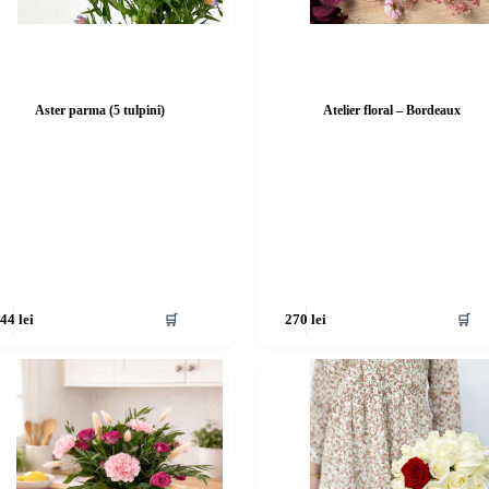
Aster parma (5 tulpini)
Atelier floral – Bordeaux
🛒
🛒
144
lei
270
lei