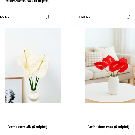
Alstroemeria roz (10 tulpini)
🛒
🛒
165
lei
160
lei
Anthurium alb (6 tulpini)
Anthurium roșu (6 tulpini)