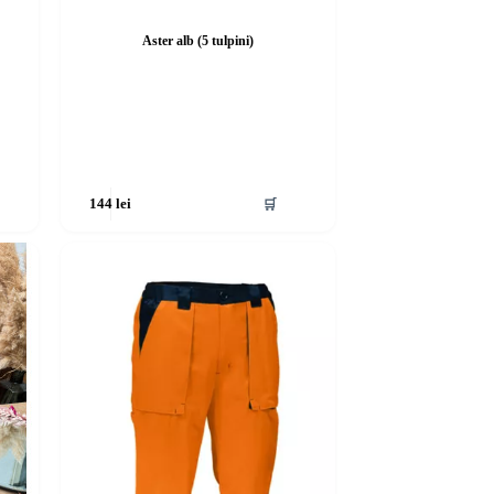
Aster alb (5 tulpini)
🛒
144
lei