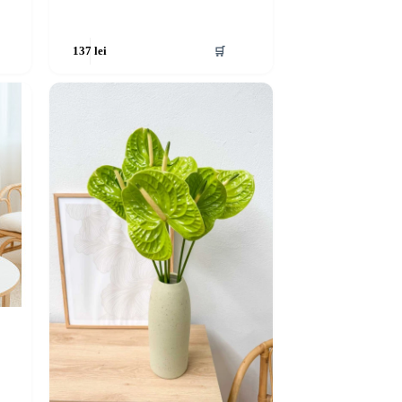
🛒
137
lei