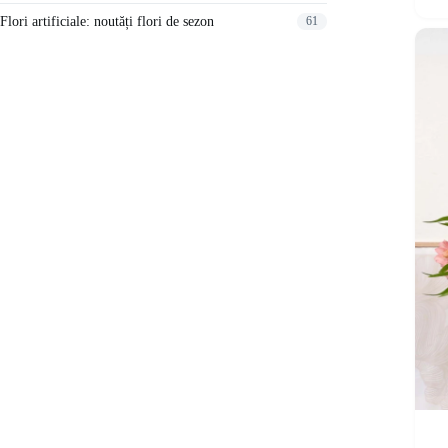
Flori artificiale: noutăți flori de sezon
61