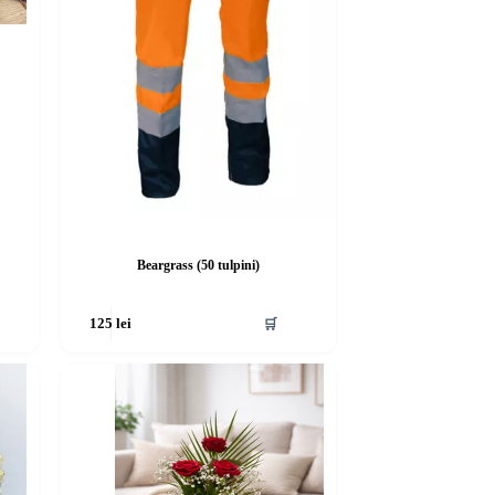
Beargrass (50 tulpini)
🛒
125
lei