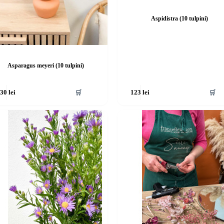
Aspidistra (10 tulpini)
Asparagus meyeri (10 tulpini)
🛒
🛒
130
lei
123
lei