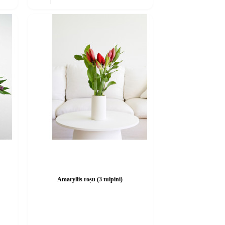
Amaryllis roșu (3 tulpini)