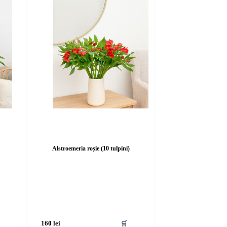
Alstroemeria roșie (10 tulpini)
🛒
160
lei