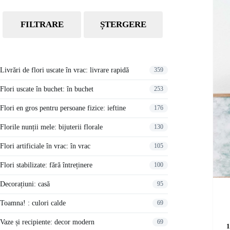
FILTRARE
ȘTERGERE
Livrări de flori uscate în vrac: livrare rapidă
359
Flori uscate în buchet: în buchet
253
Flori en gros pentru persoane fizice: ieftine
176
Florile nunții mele: bijuterii florale
130
Flori artificiale în vrac: în vrac
105
Flori stabilizate: fără întreținere
100
Decorațiuni: casă
95
Toamna! : culori calde
69
Vaze și recipiente: decor modern
69