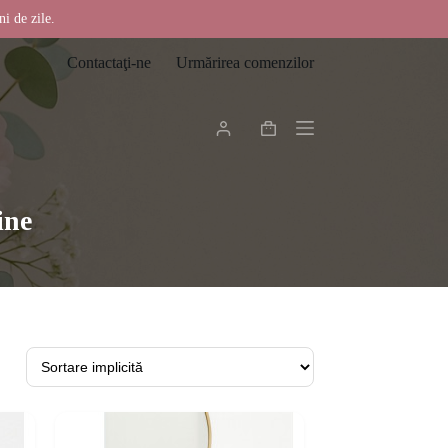
ni de zile.
Contactaţi-ne
Urmărirea comenzilor
Coș
de
cumpărături
ine