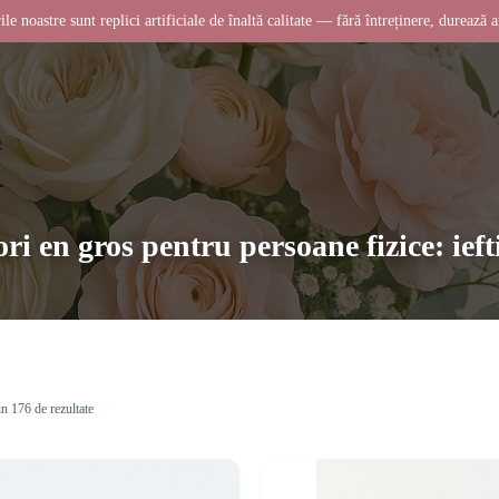
ile noastre sunt replici artificiale de înaltă calitate — fără întreținere, durează a
ori en gros pentru persoane fizice: ieft
in 176 de rezultate