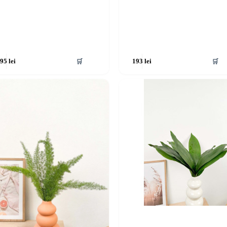
🛒
🛒
195
lei
193
lei