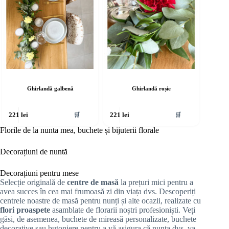
Ghirlandă galbenă
Ghirlandă roșie
🛒
🛒
221
lei
221
lei
Florile de la nunta mea, buchete și bijuterii florale
Decorațiuni de nuntă
Decorațiuni pentru mese
Selecție originală de
centre de masă
la prețuri mici pentru a
avea succes în cea mai frumoasă zi din viața dvs. Descoperiți
centrele noastre de masă pentru nunți și alte ocazii, realizate cu
flori proaspete
asamblate de florarii noștri profesioniști. Veți
găsi, de asemenea, buchete de mireasă personalizate, buchete
decorative sau butoniere pentru a vă asigura că nunta dvs. va