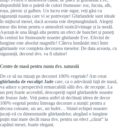
disponibilă într-o paletă de culori frumoase: roz, fucsia, alb,
roșu, piersic și galben. Un lucru este sigur, veți găsi cu
siguranță nuanța care vi se potrivește! Ghirlandele sunt ideale
în mijlocul mesei, dacă aceasta este dreptunghiulară. Alegeți
mese din lemn pentru o atmosferă rustică/vintage și la modă.
Așezați-le una lângă alta pentru un efect de banchet și puneți
în centrul lor frumoasele noastre ghirlande Eve. Efectul de
lungime este absolut magnific! Câteva lumânări mici între
ghirlande vor completa decorarea meselor. De data aceasta, cu
siguranță, decorul dvs. va fi uluitor!
Centre de masă pentru nunta dvs. naturală
De ce să nu mizați pe decoruri 100% vegetale? Am creat
ghirlanda de eucalipt Jade
care, ca o adevărată față de masă,
va aduce o perspectivă remarcabilă sălii dvs. de recepție. La
un preț foarte accesibil, descoperiți rapid ghirlandele noastre
de frunze Jade. Veți putea astfel să declinați ideea de decor
100% vegetal pentru întreaga decorare a nunții: pentru a
decora coloane, un arc, un bufet… Sfatul echipei noastre:
jucați-vă cu dimensiunile ghirlandelor, alegând o lungime
puțin mai mare decât masa dvs. pentru un efect „căzut” la
capătul mesei, foarte elegant.