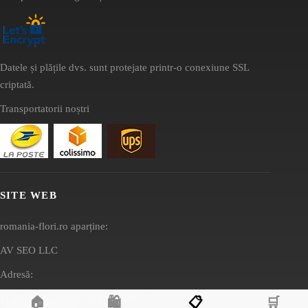
Datele și plățile dvs. sunt protejate printr-o conexiune SSL
criptată.
Transportatorii noștri
SITE WEB
romania-flori.ro aparține:
AV SEO LLC
Adresă:
1111B S Governors Ave STE 40127
🏠
🛍️
📋
🛒