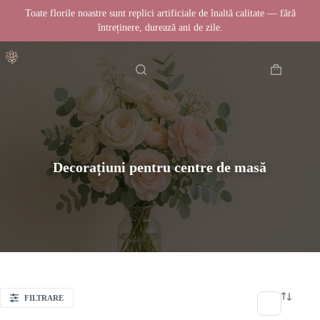
Toate florile noastre sunt replici artificiale de înaltă calitate — fără
întreținere, durează ani de zile.
Sari
Acasă
la
conținut
Coș
de
cumpărătur
Decorațiuni pentru centre de masă
FILTRARE