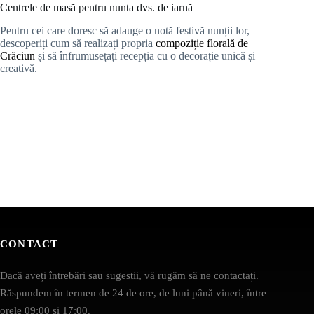
Centrele de masă pentru nunta dvs. de iarnă
Pentru cei care doresc să adauge o notă festivă nunții lor,
descoperiți cum să realizați propria
compoziție florală de
Crăciun
și să înfrumusețați recepția cu o decorație unică și
creativă.
CONTACT
Dacă aveți întrebări sau sugestii, vă rugăm să ne contactați.
Răspundem în termen de 24 de ore, de luni până vineri, între
orele 09:00 și 17:00.