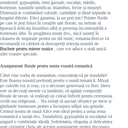
următorul: gypsophila, mini garoafe, eucalipt, măslin,
hortensie, trandafir ramificat, lisianthus, frezie și mușețel.
Distrează-te combinând culorile, cantitățile și tăind tulpinile la
lungimi diferite. Efect garantat, la un preț mic! Printre florile
pe care le poți folosi în creațiile tale florale, nu trebuie să
lipsească delicata lisianthus albă și prezența incontestabilă a
hortensiei albe. În pregătirea nunții dvs., dacă sunteți în
căutarea de inspirație pentru un stil rustic, romania-flori.ro vă
recomandă cu căldură să descoperiți selecția noastră de
Buchete pentru mirese rustice
, care vor aduce o notă unică
zilei voastre speciale.
Aranjamente florale pentru nunta voastră romantică
Când vine vorba de romantism, concentrați-vă pe trandafiri!
Este floarea noastră preferată pentru o nuntă tematică. Mizați
pe culorile roz și roșu, cu o decorare generoasă cu flori. Ideea
este să decorați mesele cu lumânări, să agățați compoziții
florale de tavan, să realizați un culoar înflorit pentru ceremonia
civilă sau religioasă… Nu ezitați să așezați sfeșnice pe mese și
ghirlande luminoase pentru a înconjura stâlpii sau grinzile.
Centrul nostru de masă Alice este ideal pentru a urma tema
romantică a nunții dvs. Trandafirul, gypsophila și eucaliptul vă
asigură o combinație ideală. Sobrietatea, eleganța și delicatețea
sunt cuvintele cheie ale acestor aranjamente pentru decorarea