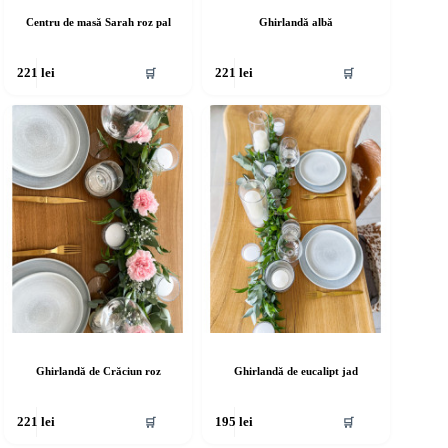
Centru de masă Sarah roz pal
Ghirlandă albă
🛒
🛒
221
lei
221
lei
Ghirlandă de Crăciun roz
Ghirlandă de eucalipt jad
🛒
🛒
221
lei
195
lei