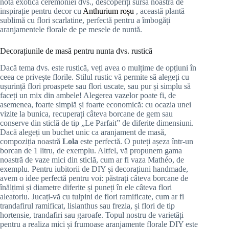
notă exotică ceremoniei dvs., descoperiți sursa noastră de
inspirație pentru decor cu
Anthurium roșu
, această plantă
sublimă cu flori scarlatine, perfectă pentru a îmbogăți
aranjamentele florale de pe mesele de nuntă.
Decorațiunile de masă pentru nunta dvs. rustică
Dacă tema dvs. este rustică, veți avea o mulțime de opțiuni în
ceea ce privește florile. Stilul rustic vă permite să alegeți cu
ușurință flori proaspete sau flori uscate, sau pur și simplu să
faceți un mix din ambele! Alegerea vazelor poate fi, de
asemenea, foarte simplă și foarte economică: cu ocazia unei
vizite la bunica, recuperați câteva borcane de gem sau
conserve din sticlă de tip „Le Parfait” de diferite dimensiuni.
Dacă alegeți un buchet unic ca aranjament de masă,
compoziția noastră
Lola
este perfectă. O puteți așeza într-un
borcan de 1 litru, de exemplu. Altfel, vă propunem gama
noastră de vaze mici din sticlă, cum ar fi vaza Mathéo, de
exemplu. Pentru iubitorii de DIY și decorațiuni handmade,
avem o idee perfectă pentru voi: păstrați câteva borcane de
înălțimi și diametre diferite și puneți în ele câteva flori
aleatoriu. Jucați-vă cu tulpini de flori ramificate, cum ar fi
trandafirul ramificat, lisianthus sau frezia, și flori de tip
hortensie, trandafiri sau garoafe. Topul nostru de varietăți
pentru a realiza mici și frumoase aranjamente florale DIY este