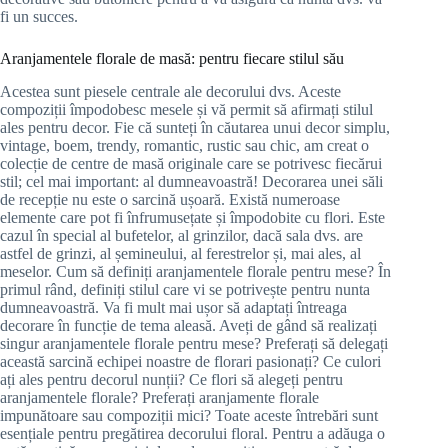
fi un succes.
Aranjamentele florale de masă: pentru fiecare stilul său
Acestea sunt piesele centrale ale decorului dvs. Aceste
compoziții împodobesc mesele și vă permit să afirmați stilul
ales pentru decor. Fie că sunteți în căutarea unui decor simplu,
vintage, boem, trendy, romantic, rustic sau chic, am creat o
colecție de centre de masă originale care se potrivesc fiecărui
stil; cel mai important: al dumneavoastră! Decorarea unei săli
de recepție nu este o sarcină ușoară. Există numeroase
elemente care pot fi înfrumusețate și împodobite cu flori. Este
cazul în special al bufetelor, al grinzilor, dacă sala dvs. are
astfel de grinzi, al șemineului, al ferestrelor și, mai ales, al
meselor. Cum să definiți aranjamentele florale pentru mese? În
primul rând, definiți stilul care vi se potrivește pentru nunta
dumneavoastră. Va fi mult mai ușor să adaptați întreaga
decorare în funcție de tema aleasă. Aveți de gând să realizați
singur aranjamentele florale pentru mese? Preferați să delegați
această sarcină echipei noastre de florari pasionați? Ce culori
ați ales pentru decorul nunții? Ce flori să alegeți pentru
aranjamentele florale? Preferați aranjamente florale
impunătoare sau compoziții mici? Toate aceste întrebări sunt
esențiale pentru pregătirea decorului floral. Pentru a adăuga o