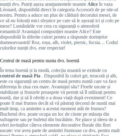
nunții dvs. Puteți așeza aranjamentele noastre
Alice
în vaza
Léonard, disponibilă direct în categoria Accesorii de pe site-ul
nostru. Pentru a aduce un plus de căldură decorului mesei, de
ce să nu folosiți mici sfeșnice pe care să le așezați ici și colo pe
mese? Lumânările vor crea cu siguranță o atmosferă
romantică! Avantajul compoziției noastre Alice? Este
disponibilă în diferite culori pentru a răspunde dorințelor
dumneavoastră! Roz, roșu, alb, violet, piersic, fucsia… Codul
culorilor nunții dvs. este respectat!
Centrul de masă pentru nunta dvs. boemă
În tema boemă și la modă, colecția noastră se extinde cu
centrul de masă Pia
. Disponibil în culori gri, teracotă și alb,
este cu siguranță un centru de masă pentru nuntă care va face
diferența în ziua cea mare. Avantajul său? Florile uscate și
stabilizate și frunzele proaspete vă permit să îl utilizați pentru
nuntă, dar și să îi oferiți o a doua viață după eveniment! Ce
poate fi mai frumos decât să vă păstrați decorul de nuntă mai
mult timp, ca amintire a acestui moment atât de frumos?
Buchetul dvs. poate ocupa un loc de cinste pe măsuța din
sufragerie sau pe bufetul din bucătărie. Ne place și ideea de a
oferi invitaților câteva elemente decorative florale din flori
uscate: vor avea parte de amintiri frumoase cu dvs. pentru mult
timp! Pentru o atmosferă caldă, ne place și ghirlanda Eve,