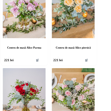
Centru de masă Alice Parma
Centru de masă Alice piersică
🛒
🛒
221
lei
221
lei