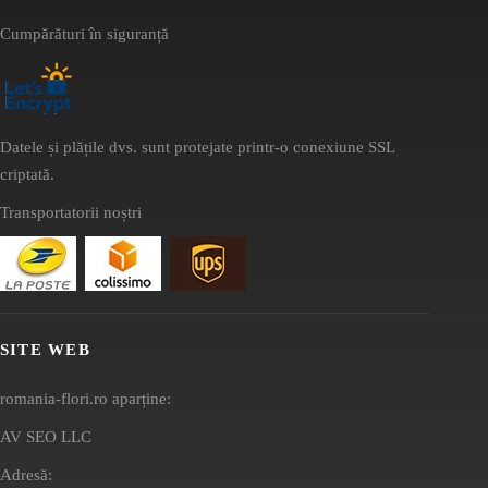
Cumpărături în siguranță
Datele și plățile dvs. sunt protejate printr-o conexiune SSL
criptată.
Transportatorii noștri
SITE WEB
romania-flori.ro aparține:
AV SEO LLC
Adresă: