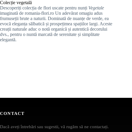
Colecție vegetală
Descoperiți colecția de flori uscate pentru nunți
Vegetale
imaginată de romania-flori.ro Un adevărat omagiu adus
frumuseții brute a naturii. Dominată de nuanțe de verde, ea
evocă eleganța sălbatică și prospețimea spațiilor largi. Aceste
creații naturale aduc o notă organică și autentică decorului
dvs., pentru o nuntă marcată de serenitate și simplitate
elegantă.
CONTACT
Dacă aveți întrebări sau sugestii, vă rugăm să ne contactați.