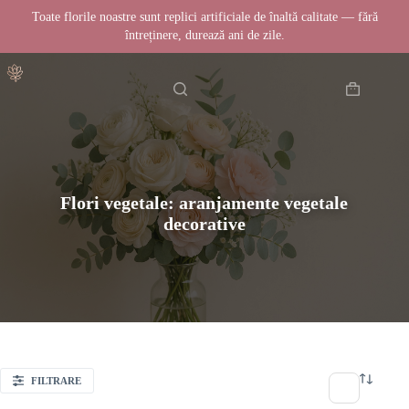
Toate florile noastre sunt replici artificiale de înaltă calitate — fără
întreținere, durează ani de zile.
Sari
Acasă
la
conținut
Coș
de
cumpărătur
Flori vegetale: aranjamente vegetale
decorative
FILTRARE