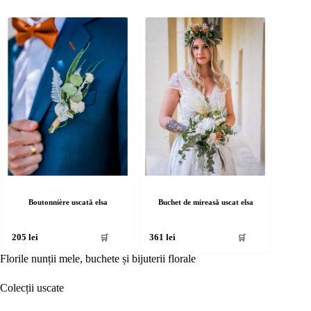
Boutonnière uscată elsa
Buchet de mireasă uscat elsa
🛒
🛒
205
lei
361
lei
Florile nunții mele, buchete și bijuterii florale
Colecții uscate