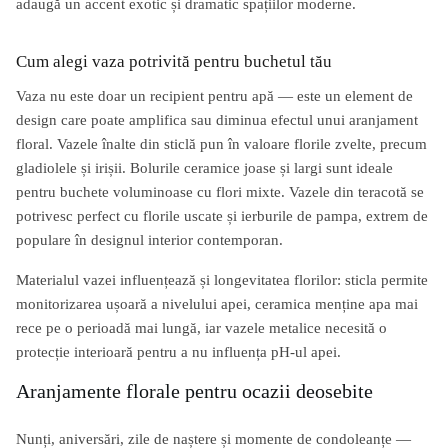
adaugă un accent exotic și dramatic spațiilor moderne.
Cum alegi vaza potrivită pentru buchetul tău
Vaza nu este doar un recipient pentru apă — este un element de
design care poate amplifica sau diminua efectul unui aranjament
floral. Vazele înalte din sticlă pun în valoare florile zvelte, precum
gladiolele și irișii. Bolurile ceramice joase și largi sunt ideale
pentru buchete voluminoase cu flori mixte. Vazele din teracotă se
potrivesc perfect cu florile uscate și ierburile de pampa, extrem de
populare în designul interior contemporan.
Materialul vazei influențează și longevitatea florilor: sticla permite
monitorizarea ușoară a nivelului apei, ceramica menține apa mai
rece pe o perioadă mai lungă, iar vazele metalice necesită o
protecție interioară pentru a nu influența pH-ul apei.
Aranjamente florale pentru ocazii deosebite
Nunți, aniversări, zile de naștere și momente de condoleanțe —