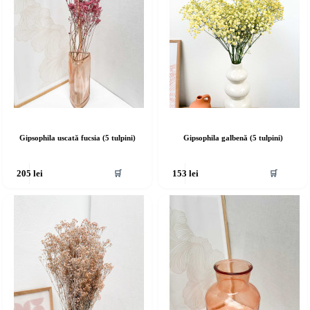
Gipsophila uscată fucsia (5 tulpini)
Gipsophila galbenă (5 tulpini)
🛒
🛒
205
lei
153
lei