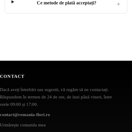
Ce metode de plată acceptați?
CONTACT
Dacă aveți întrebări sau sugestii, vă rugăm să ne contactați.
Răspundem în termen de 24 de ore, de luni până vineri, între
orele 09:00 și 17:00.
contact@romania-flori.ro
Urmărește comanda mea