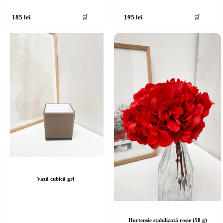
🛒
🛒
185
lei
195
lei
Vază cubică gri
Hortensie stabilizată roșie (50 g)