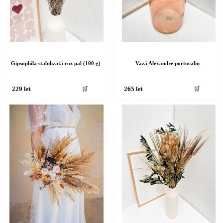
Gipsophila stabilizată roz pal (100 g)
Vază Alexandre portocaliu
🛒
🛒
229
lei
265
lei