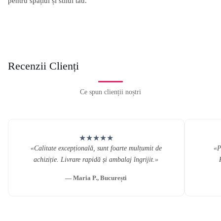
pentru spațiul și stilul tău.
Recenzii Clienți
Ce spun clienții noștri
★★★★★
«Calitate excepțională, sunt foarte mulțumit de
«P
achiziție. Livrare rapidă și ambalaj îngrijit.»
— Maria P., București