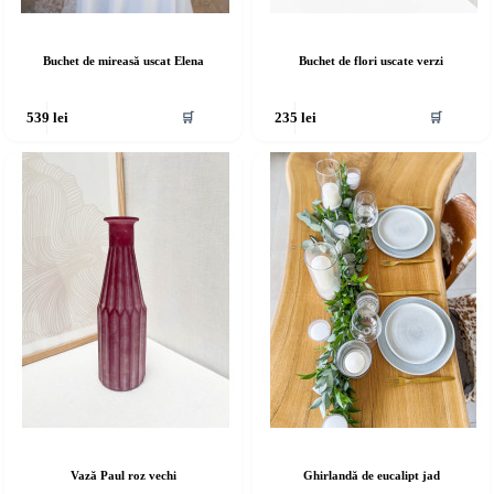
Buchet de mireasă uscat Elena
Buchet de flori uscate verzi
🛒
🛒
539
lei
235
lei
Vază Paul roz vechi
Ghirlandă de eucalipt jad