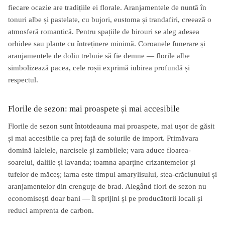
fiecare ocazie are tradițiile ei florale. Aranjamentele de nuntă în
tonuri albe și pastelate, cu bujori, eustoma și trandafiri, creează o
atmosferă romantică. Pentru spațiile de birouri se aleg adesea
orhidee sau plante cu întreținere minimă. Coroanele funerare și
aranjamentele de doliu trebuie să fie demne — florile albe
simbolizează pacea, cele roșii exprimă iubirea profundă și
respectul.
Florile de sezon: mai proaspete și mai accesibile
Florile de sezon sunt întotdeauna mai proaspete, mai ușor de găsit
și mai accesibile ca preț față de soiurile de import. Primăvara
domină lalelele, narcisele și zambilele; vara aduce floarea-
soarelui, daliile și lavanda; toamna aparține crizantemelor și
tufelor de măceș; iarna este timpul amarylisului, stea-crăciunului și
aranjamentelor din crenguțe de brad. Alegând flori de sezon nu
economisești doar bani — îi sprijini și pe producătorii locali și
reduci amprenta de carbon.