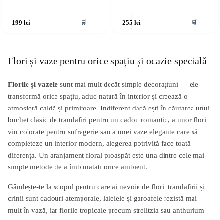
🛒
🛒
199
lei
255
lei
Flori și vaze pentru orice spațiu și ocazie specială
Florile și vazele
sunt mai mult decât simple decorațiuni — ele
transformă orice spațiu, aduc natură în interior și creează o
atmosferă caldă și primitoare. Indiferent dacă ești în căutarea unui
buchet clasic de trandafiri pentru un cadou romantic, a unor flori
viu colorate pentru sufragerie sau a unei vaze elegante care să
completeze un interior modern, alegerea potrivită face toată
diferența. Un aranjament floral proaspăt este una dintre cele mai
simple metode de a îmbunătăți orice ambient.
Gândește-te la scopul pentru care ai nevoie de flori: trandafirii și
crinii sunt cadouri atemporale, lalelele și garoafele rezistă mai
mult în vază, iar florile tropicale precum strelitzia sau anthurium