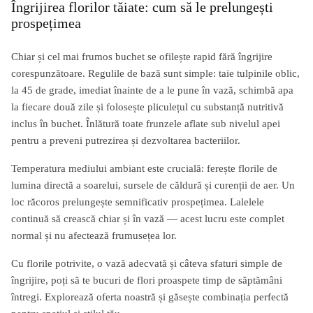
Îngrijirea florilor tăiate: cum să le prelungești
prospețimea
Chiar și cel mai frumos buchet se ofilește rapid fără îngrijire
corespunzătoare. Regulile de bază sunt simple: taie tulpinile oblic,
la 45 de grade, imediat înainte de a le pune în vază, schimbă apa
la fiecare două zile și folosește pliculețul cu substanță nutritivă
inclus în buchet. Înlătură toate frunzele aflate sub nivelul apei
pentru a preveni putrezirea și dezvoltarea bacteriilor.
Temperatura mediului ambiant este crucială: ferește florile de
lumina directă a soarelui, sursele de căldură și curenții de aer. Un
loc răcoros prelungește semnificativ prospețimea. Lalelele
continuă să crească chiar și în vază — acest lucru este complet
normal și nu afectează frumusețea lor.
Cu florile potrivite, o vază adecvată și câteva sfaturi simple de
îngrijire, poți să te bucuri de flori proaspete timp de săptămâni
întregi. Explorează oferta noastră și găsește combinația perfectă