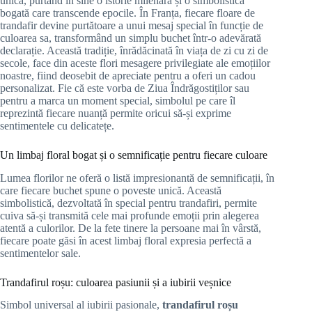
unică, purtând în sine o istorie milenară și o simbolistică
bogată care transcende epocile. În Franța, fiecare floare de
trandafir devine purtătoare a unui mesaj special în funcție de
culoarea sa, transformând un simplu buchet într-o adevărată
declarație. Această tradiție, înrădăcinată în viața de zi cu zi de
secole, face din aceste flori mesagere privilegiate ale emoțiilor
noastre, fiind deosebit de apreciate pentru a oferi un cadou
personalizat. Fie că este vorba de Ziua Îndrăgostiților sau
pentru a marca un moment special, simbolul pe care îl
reprezintă fiecare nuanță permite oricui să-și exprime
sentimentele cu delicatețe.
Un limbaj floral bogat și o semnificație pentru fiecare culoare
Lumea florilor ne oferă o listă impresionantă de semnificații, în
care fiecare buchet spune o poveste unică. Această
simbolistică, dezvoltată în special pentru trandafiri, permite
cuiva să-și transmită cele mai profunde emoții prin alegerea
atentă a culorilor. De la fete tinere la persoane mai în vârstă,
fiecare poate găsi în acest limbaj floral expresia perfectă a
sentimentelor sale.
Trandafirul roșu: culoarea pasiunii și a iubirii veșnice
Simbol universal al iubirii pasionale,
trandafirul roșu