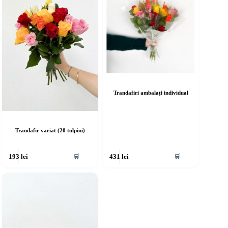
Trandafiri ambalați individual
Trandafir variat (20 tulpini)
🛒
🛒
193
lei
431
lei