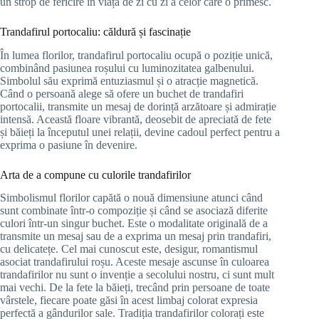
un strop de fericire în viața de zi cu zi a celor care o primesc.
Trandafirul portocaliu: căldură și fascinație
În lumea florilor, trandafirul portocaliu ocupă o poziție unică,
combinând pasiunea roșului cu luminozitatea galbenului.
Simbolul său exprimă entuziasmul și o atracție magnetică.
Când o persoană alege să ofere un buchet de trandafiri
portocalii, transmite un mesaj de dorință arzătoare și admirație
intensă. Această floare vibrantă, deosebit de apreciată de fete
și băieți la începutul unei relații, devine cadoul perfect pentru a
exprima o pasiune în devenire.
Arta de a compune cu culorile trandafirilor
Simbolismul florilor capătă o nouă dimensiune atunci când
sunt combinate într-o compoziție și când se asociază diferite
culori într-un singur buchet. Este o modalitate originală de a
transmite un mesaj sau de a exprima un mesaj prin trandafiri,
cu delicatețe. Cel mai cunoscut este, desigur, romantismul
asociat trandafirului roșu. Aceste mesaje ascunse în culoarea
trandafirilor nu sunt o invenție a secolului nostru, ci sunt mult
mai vechi. De la fete la băieți, trecând prin persoane de toate
vârstele, fiecare poate găsi în acest limbaj colorat expresia
perfectă a gândurilor sale. Tradiția trandafirilor colorați este