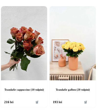
Trandafir cappuccino (10 tulpini)
Trandafir galben (20 tulpini)
🛒
🛒
216
lei
193
lei