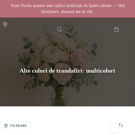
Toate florile noastre sunt replici artificiale de înaltă calitate — fără
întreținere, durează ani de zile.
Sari
Acasă
la
conținut
Coș
de
cumpărătur
Alte culori de trandafiri: multicolori
FILTRARE