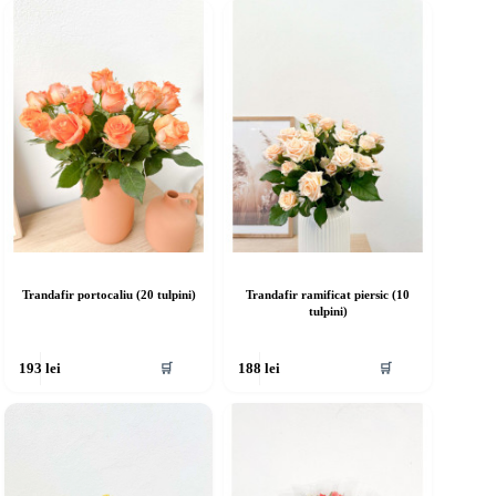
Trandafir portocaliu (20 tulpini)
Trandafir ramificat piersic (10
tulpini)
🛒
🛒
193
lei
188
lei