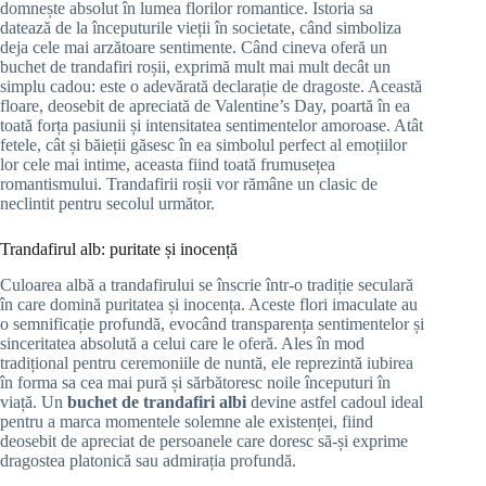
domnește absolut în lumea florilor romantice. Istoria sa
datează de la începuturile vieții în societate, când simboliza
deja cele mai arzătoare sentimente. Când cineva oferă un
buchet de trandafiri roșii, exprimă mult mai mult decât un
simplu cadou: este o adevărată declarație de dragoste. Această
floare, deosebit de apreciată de Valentine’s Day, poartă în ea
toată forța pasiunii și intensitatea sentimentelor amoroase. Atât
fetele, cât și băieții găsesc în ea simbolul perfect al emoțiilor
lor cele mai intime, aceasta fiind toată frumusețea
romantismului. Trandafirii roșii vor rămâne un clasic de
neclintit pentru secolul următor.
Trandafirul alb: puritate și inocență
Culoarea albă a trandafirului se înscrie într-o tradiție seculară
în care domină puritatea și inocența. Aceste flori imaculate au
o semnificație profundă, evocând transparența sentimentelor și
sinceritatea absolută a celui care le oferă. Ales în mod
tradițional pentru ceremoniile de nuntă, ele reprezintă iubirea
în forma sa cea mai pură și sărbătoresc noile începuturi în
viață. Un
buchet de trandafiri albi
devine astfel cadoul ideal
pentru a marca momentele solemne ale existenței, fiind
deosebit de apreciat de persoanele care doresc să-și exprime
dragostea platonică sau admirația profundă.