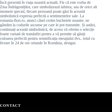
încă prezentă în viața noastră actuală. Fie că este vorba de
Ziua Îndrăgostiților, care simbolizează iubirea, sau de orice alt
moment special, fiecare persoană poate găsi în această
simbolistică expresia perfectă a sentimentelor sale. La
romania-flori.ro, atunci când creăm buchetele noastre, ne
gândim la codurile ascunse pe care le pot transmite. Și astăzi,
continuați această simbolistică, de aceea vă oferim o selecție
foarte variată de trandafiri pentru a vă permite să găsiți
culoarea perfectă pentru semnificația mesajului dvs., totul cu
livrare în 24 de ore oriunde în România, desigur.
CONTACT