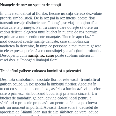
Nuanțele de roz: un spectru de emoții
În universul delicat al florilor, fiecare
nuanță de roz
dezvăluie
propria simbolistică. De la roz pal la roz intens, aceste flori
transmit mesaje distincte care îmbogățesc viața emoțională a
celui care le primește. Pentru cineva care dorește să ofere un
cadou delicat, alegerea unui buchet în nuanțe de roz permite
exprimarea unor sentimente nuanțate. Tinerele apreciază în
mod deosebit aceste nuanțe delicate, care simbolizează
tandrețea în devenire, în timp ce persoanele mai mature găsesc
în ele expresia perfectă a recunoștinței și a afecțiunii profunde.
Descoperiți cum
nuanța roz auriu
poate sublima interiorul
casei dvs. și îmbogăți limbajul floral.
Trandafirul galben: culoarea luminii și a prieteniei
Deși lista simbolurilor asociate florilor este vastă,
trandafirul
galben
ocupă un loc special în limbajul florilor. Asociată în
trecut cu sentimente complexe, astăzi ea luminează viața celor
care o primesc, simbolizând bucuria și prietenia sinceră. Un
buchet de trandafiri galbeni devine cadoul ideal pentru a
sărbători o prietenie prețioasă sau pentru a felicita pe cineva
într-un moment important. Această floare solară, deosebit de
apreciată de Sfântul Ioan sau de alte sărbători de vară, aduce