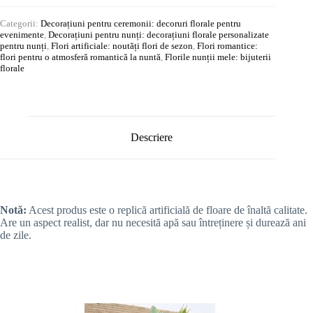
Categorii:
Decorațiuni pentru ceremonii: decoruri florale pentru
evenimente
,
Decorațiuni pentru nunți: decorațiuni florale personalizate
pentru nunți
,
Flori artificiale: noutăți flori de sezon
,
Flori romantice:
flori pentru o atmosferă romantică la nuntă
,
Florile nunții mele: bijuterii
florale
Descriere
Notă:
Acest produs este o replică artificială de floare de înaltă calitate.
Are un aspect realist, dar nu necesită apă sau întreținere și durează ani
de zile.