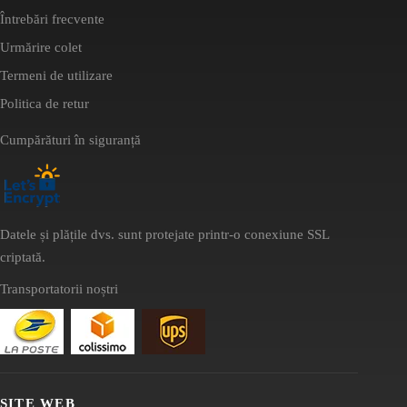
Întrebări frecvente
Urmărire colet
Termeni de utilizare
Politica de retur
Cumpărături în siguranță
Datele și plățile dvs. sunt protejate printr-o conexiune SSL
criptată.
Transportatorii noștri
SITE WEB