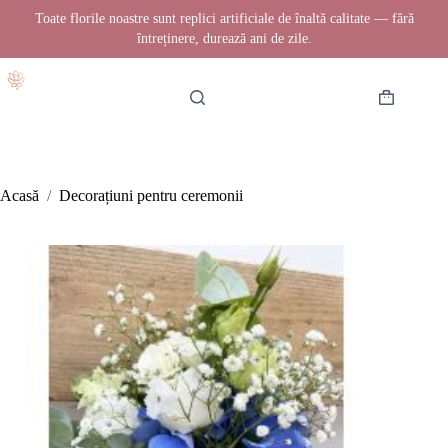
Toate florile noastre sunt replici artificiale de înaltă calitate — fără
întreținere, durează ani de zile.
Sari
la
conținut
Coș
de
cumpărătur
Acasă
/
Decorațiuni pentru ceremonii