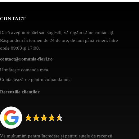
CONTACT
Dacă aveți întrebări sau sugestii, vă rugăm să ne contactați.
Răspundem în termen de 24 de ore, de luni până vineri, între
orele 09:00 și 17:00.
contact@romania-flori.ro
Urmărește comanda mea
Contactează-ne pentru comanda mea
Recenziile clienților
Vă mulțumim pentru încredere și pentru sutele de recenzii