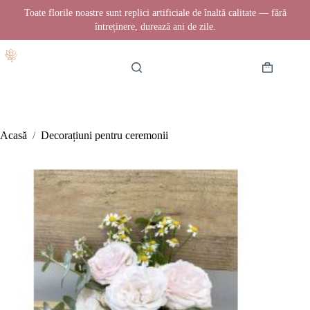
Toate florile noastre sunt replici artificiale de înaltă calitate — fără
întreținere, durează ani de zile.
Sari
la
conținut
Coș
de
cumpărătur
Acasă
/
Decorațiuni pentru ceremonii