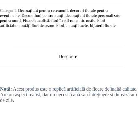
Categorii:
Decorațiuni pentru ceremonii: decoruri florale pentru
evenimente
,
Decorațiuni pentru nunți: decorațiuni florale personalizate
pentru nunți
,
Floare bucolică: flori în stil romantic rustic
,
Flori
artificiale: noutăți flori de sezon
,
Florile nunții mele: bijuterii florale
Descriere
Notă:
Acest produs este o replică artificială de floare de înaltă calitate.
Are un aspect realist, dar nu necesită apă sau întreținere și durează ani
de zile.