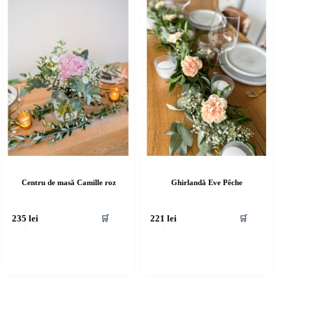
Centru de masă Camille roz
Ghirlandă Eve Pêche
🛒
🛒
235
lei
221
lei