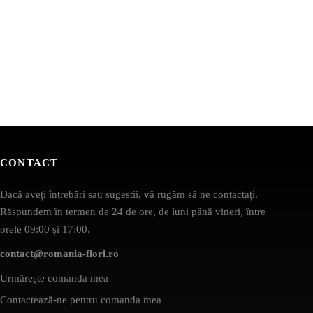
CONTACT
Dacă aveți întrebări sau sugestii, vă rugăm să ne contactați.
Răspundem în termen de 24 de ore, de luni până vineri, între
orele 09:00 și 17:00.
contact@romania-flori.ro
Urmărește comanda mea
Contactează-ne pentru comanda mea