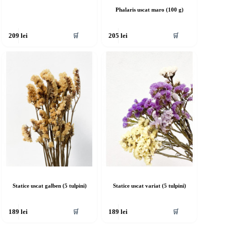
Phalaris uscat maro (100 g)
🛒
🛒
209
lei
205
lei
Statice uscat galben (5 tulpini)
Statice uscat variat (5 tulpini)
🛒
🛒
189
lei
189
lei