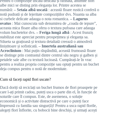
Pentru o compoziție uscată delicată și rafinată, anumite flori
albe mici se disting prin eleganța lor. Printre acestea se
numără:
– Setaia albă uscată
: această floare rustică conferă o
notă pudrată și de lejeritate compozițiilor dvs. Nuanta sa alba
si curbele delicate adauga o nota romantica.
– Lagurus
ovatus
: Mai cunoscuta sub denumirea de „coada de iepure”,
aceasta mica floare alba ofera o textura pufoasa care adauga
volum buchetelor dvs.
– Feriga lungă albă
: Acest frunziș
stabilizat este apreciat pentru prospețimea și eleganța sa.
Silueta sa grațioasă și textura detaliată creează o atmosferă
liniștitoare și sofisticată.
– Imortela australiană sau
Acroclinium
: Mai puțin răspândită, această frumoasă floare
se distinge prin contrastul dintre centrul său negru și galben și
petalele sale albe cu textură lucioasă. Cumpărați-le în vrac
pentru a realiza propria compoziție sau optați pentru un buchet
deja compus pentru o notă de modernitate.
Cum să faceți rapid flori uscate?
Dacă doriți să reciclați un buchet frumos de flori proaspete pe
care l-ați primit cadou, puteți usca o parte din el, în funcție de
soiurile care îl compun. Este, de asemenea, o soluție
economică și o activitate distractivă pe care o puteți face
împreună cu familia sau singur(ă)! Pentru a usca rapid florile,
alegeți flori înflorite, cu bobocii bine deschiși, și urmați acești