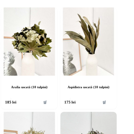
Aralia uscată (10 tulpini)
Aspidistra uscată (10 tulpini)
🛒
🛒
185
lei
175
lei