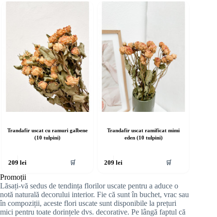
Trandafir uscat cu ramuri galbene
Trandafir uscat ramificat mimi
(10 tulpini)
eden (10 tulpini)
🛒
🛒
209
lei
209
lei
Promoții
Lăsați-vă sedus de tendința florilor uscate pentru a aduce o
notă naturală decorului interior. Fie că sunt în buchet, vrac sau
în compoziții, aceste flori uscate sunt disponibile la prețuri
mici pentru toate dorințele dvs. decorative. Pe lângă faptul că