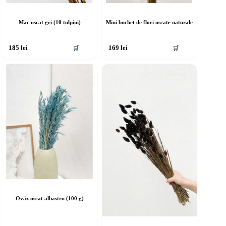
Mac uscat gri (10 tulpini)
Mini buchet de flori uscate naturale
🛒
🛒
185
lei
169
lei
Ovăz uscat albastru (100 g)