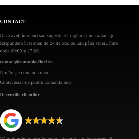
CONTACT
Dacă aveți întrebări sau sugestii, vă rugăm să ne contactați.
Răspundem în termen de 24 de ore, de luni până vineri, între
orele 09:00 și 17:00.
contact@romania-flori.ro
Urmărește comanda mea
Contactează-ne pentru comanda mea
Recenziile clienților
Vă mulțumim pentru încredere și pentru sutele de recenzii