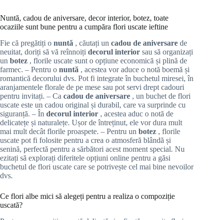
Nuntă, cadou de aniversare, decor interior, botez, toate
ocaziile sunt bune pentru a cumpăra flori uscate ieftine
Fie că pregătiți o
nuntă
, căutați un
cadou de aniversare
de
neuitat, doriți să vă reînnoiți
decorul interior
sau să organizați
un
botez
, florile uscate sunt o opțiune economică și plină de
farmec. – Pentru o
nuntă
, acestea vor aduce o notă boemă și
romantică decorului dvs. Pot fi integrate în buchetul miresei, în
aranjamentele florale de pe mese sau pot servi drept cadouri
pentru invitați. – Ca
cadou de aniversare
, un buchet de flori
uscate este un cadou original și durabil, care va surprinde cu
siguranță. – În
decorul interior
, acestea aduc o notă de
delicatețe și naturalețe. Ușor de întreținut, ele vor dura mult
mai mult decât florile proaspete. – Pentru un
botez
, florile
uscate pot fi folosite pentru a crea o atmosferă blândă și
senină, perfectă pentru a sărbători acest moment special. Nu
ezitați să explorați diferitele opțiuni online pentru a găsi
buchetul de flori uscate care se potrivește cel mai bine nevoilor
dvs.
Ce flori albe mici să alegeți pentru a realiza o compoziție
uscată?