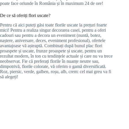
poate face oriunde în România și în maximum 24 de ore!
De ce să oferiți flori uscate?
Pentru că aici puteți găsi toate florile uscate la prețuri foarte
mici! Pentru a realiza singur decorarea casei, pentru a oferi
cadouri sau pentru a decora un eveniment (nuntă, botez,
naștere, aniversare, deces, eveniment profesional), ofertele
avantajoase vă așteaptă. Combinați după bunul plac flori
proaspete și uscate, frunze proaspete și uscate, pentru un
rezultat modern, în ton cu tendințele actuale și care nu va trece
neobservat. Fie că preferați florile în nuanțe neutre sau,
dimpotrivă, florile colorate, vă oferim o gamă diversificată.
Roz, piersic, verde, galben, roșu, alb, crem: cel mai greu va fi
să alegeți!