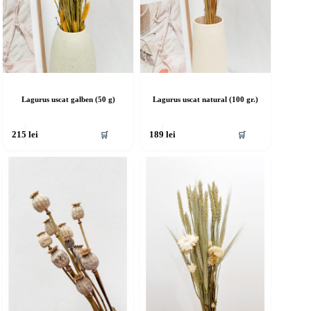
Lagurus uscat galben (50 g)
Lagurus uscat natural (100 gr.)
🛒
🛒
215
lei
189
lei