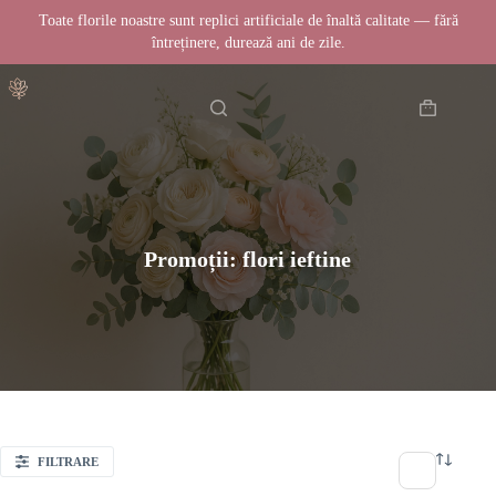
Toate florile noastre sunt replici artificiale de înaltă calitate — fără
întreținere, durează ani de zile.
Sari
Acasă
la
conținut
Coș
de
cumpărătur
Promoții: flori ieftine
FILTRARE