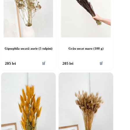
Gipsophila uscată aurie (5 tulpini)
Grâu uscat maro (100 g)
🛒
🛒
205
lei
205
lei