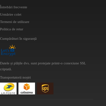
Întrebări frecvente
Urmărire colet
Termeni de utilizare
Politica de retur
Cumpărături în siguranță
Datele și plățile dvs. sunt protejate printr-o conexiune SSL
criptată.
Transportatorii noștri