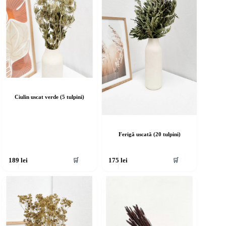
Ciulin uscat verde (5 tulpini)
Ferigă uscată (20 tulpini)
🛒
🛒
189
lei
175
lei