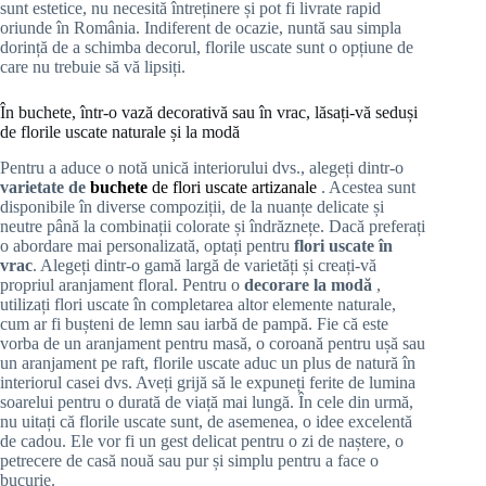
sunt estetice, nu necesită întreținere și pot fi livrate rapid
oriunde în România. Indiferent de ocazie, nuntă sau simpla
dorință de a schimba decorul, florile uscate sunt o opțiune de
care nu trebuie să vă lipsiți.
În buchete, într-o vază decorativă sau în vrac, lăsați-vă seduși
de florile uscate naturale și la modă
Pentru a aduce o notă unică interiorului dvs., alegeți dintr-o
varietate de
buchete
de flori uscate artizanale
. Acestea sunt
disponibile în diverse compoziții, de la nuanțe delicate și
neutre până la combinații colorate și îndrăznețe. Dacă preferați
o abordare mai personalizată, optați pentru
flori uscate în
vrac
. Alegeți dintr-o gamă largă de varietăți și creați-vă
propriul aranjament floral. Pentru o
decorare la modă
,
utilizați flori uscate în completarea altor elemente naturale,
cum ar fi bușteni de lemn sau iarbă de pampă. Fie că este
vorba de un aranjament pentru masă, o coroană pentru ușă sau
un aranjament pe raft, florile uscate aduc un plus de natură în
interiorul casei dvs. Aveți grijă să le expuneți ferite de lumina
soarelui pentru o durată de viață mai lungă. În cele din urmă,
nu uitați că florile uscate sunt, de asemenea, o idee excelentă
de cadou. Ele vor fi un gest delicat pentru o zi de naștere, o
petrecere de casă nouă sau pur și simplu pentru a face o
bucurie.