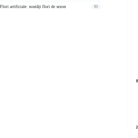
Flori artificiale: noutăți flori de sezon
61
B