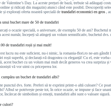
 de Valentine’s Day. La aceste prețuri de bază, trebuie să adăugați costul
nline și ridicați din magazin) atunci când este posibil. Descoperiți sele
le și explorați oferta noastră specială de
trandafiri economici en gros
, a
a unui buchet mare de 50 de trandafiri
arcați o ocazie specială, o aniversare, de exemplu 50 de ani? Buchetul ma
u acest număr, începeți să atingeți un volum semnificativ, buchetul dvs. 
00 de trandafiri roșii și mai mult!
st lucru nu este suficient, nu-i nimic, la romania-flori.ro ne-am gândit l
ri roșii superbi, și declarați-vă dragostea cu eleganță! Cu el, este vorba
ă, acest buchet cu un volum mai mult decât generos va crea surpriza și v
sioniști vă vor uimi cu priceperea lor.
 cumpăra un buchet de trandafiri albi?
e punctul dvs. forte. Preferi să te exprimi printr-o altă culoare? Ce poat
lbi? Albul se potrivește peste tot, în orice ocazie, se impune și face unanim
r, încărcat de simbolism și emoții, trandafirii albi sunt o valoare sigură. 
e culori?