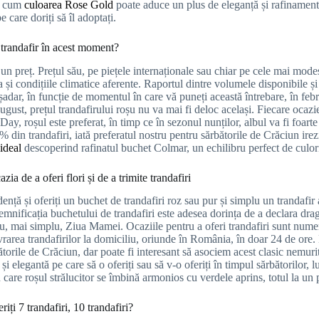
i cum
culoarea Rose Gold
poate aduce un plus de eleganță și rafinament 
pe care doriți să îl adoptați.
 trandafir în acest moment?
 un preț. Prețul său, pe piețele internaționale sau chiar pe cele mai mode
 și condițiile climatice aferente. Raportul dintre volumele disponibile și
șadar, în funcție de momentul în care vă puneți această întrebare, în feb
ugust, prețul trandafirului roșu nu va mai fi deloc același. Fiecare ocaz
Day, roșul este preferat, în timp ce în sezonul nunților, albul va fi foarte
 din trandafiri, iată preferatul nostru pentru sărbătorile de Crăciun irezis
 ideal
descoperind rafinatul buchet Colmar, un echilibru perfect de culori
azia de a oferi flori și de a trimite trandafiri
idență și oferiți un buchet de trandafiri roz sau pur și simplu un trandafi
mnificația buchetului de trandafiri este adesea dorința de a declara dra
au, mai simplu, Ziua Mamei. Ocaziile pentru a oferi trandafiri sunt numero
vrarea trandafirilor la domiciliu, oriunde în România, în doar 24 de ore. 
ătorile de Crăciun, dar poate fi interesant să asociem acest clasic nemu
 și elegantă pe care să o oferiți sau să v-o oferiți în timpul sărbătorilor, 
n care roșul strălucitor se îmbină armonios cu verdele aprins, totul la un 
riți 7 trandafiri, 10 trandafiri?