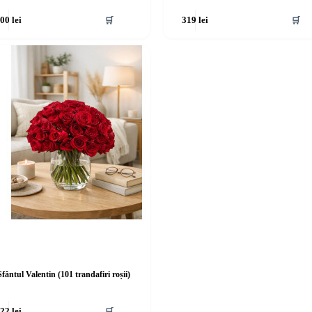
🛒
🛒
200
lei
319
lei
Sfântul Valentin (101 trandafiri roșii)
🛒
522
lei