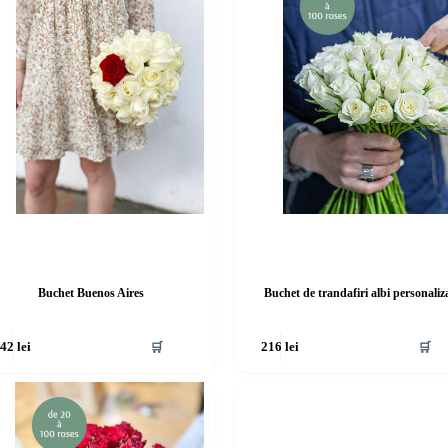
Buchet Buenos Aires
Buchet de trandafiri albi personaliz
🛒
🛒
242
lei
216
lei