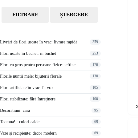
FILTRARE
ȘTERGERE
Livrări de flori uscate în vrac: livrare rapidă
359
Flori uscate în buchet: în buchet
253
Flori en gros pentru persoane fizice: ieftine
176
Florile nunții mele: bijuterii florale
130
Flori artificiale în vrac: în vrac
105
Flori stabilizate: fără întreținere
100
Decorațiuni: casă
95
Toamna! : culori calde
69
Vaze și recipiente: decor modern
69