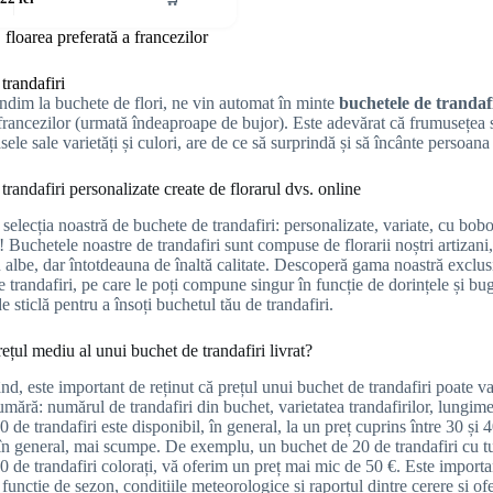
 floarea preferată a francezilor
trandafiri
dim la buchete de flori, ne vin automat în minte
buchetele de trandaf
 francezilor (urmată îndeaproape de bujor). Este adevărat că frumusețea
le sale varietăți și culori, are de ce să surprindă și să încânte persoana
randafiri personalizate create de florarul dvs. online
 selecția noastră de buchete de trandafiri: personalizate, variate, cu bob
! Buchetele noastre de trandafiri sunt compuse de florarii noștri artizani
 albe, dar întotdeauna de înaltă calitate. Descoperă gama noastră exclusi
e trandafiri, pe care le poți compune singur în funcție de dorințele și bu
 sticlă pentru a însoți buchetul tău de trandafiri.
ețul mediu al unui buchet de trandafiri livrat?
nd, este important de reținut că prețul unui buchet de trandafiri poate vari
umără: numărul de trandafiri din buchet, varietatea trandafirilor, lungimea
 de trandafiri este disponibil, în general, la un preț cuprins între 30 și 
 în general, mai scumpe. De exemplu, un buchet de 20 de trandafiri cu tu
0 de trandafiri colorați, vă oferim un preț mai mic de 50 €. Este importan
 funcție de sezon, condițiile meteorologice și raportul dintre cerere și of