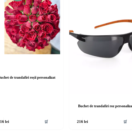
uchet de trandafiri roșii personalizat
Buchet de trandafiri roz personaliz
🛒
🛒
216
lei
216
lei