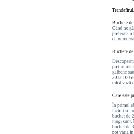
Trandafirul,
Buchete de 
Când ne gân
preferată a
cu numeroase
Buchete de t
Descoperiți
prețuri mici
galbene sau
20 la 100 d
mică vază de
Care este pr
În primul râ
factori se n
buchet de 20
lungi sunt,
buchet de 3
pot varia în