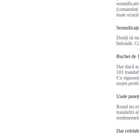
semnificativ
(comandați o
toate ocazii
Semnificați
Doriți să m
îndoială. C
Buchet de 1
Dar dacă ace
101 trandafi
Cu siguranț
noștri profe
Unde puteți
Roșul nu est
trandafiri a
sentimentelo
Dar celelalt