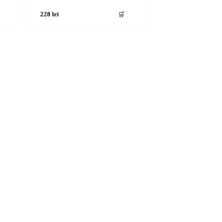
🛒
228
lei