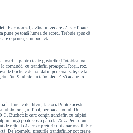
iri
. Este normal, având în vedere că este floarea
 sa pune pe toată lumea de acord. Trebuie spus că,
 care o primește în buchet.
oci mari… pentru toate gusturile și întotdeauna la
, la comandă, cu trandafiri proaspeți. Roșii, roz,
vă de buchete de trandafiri personalizate, de la
getul tău. Și nimic nu te împiedică să adaugi o
a în funcție de diferiți factori. Printre acești
 tulpinilor și, în final, perioada anului. Un
40 €
.
Buchetele care conțin trandafiri cu tulpini
lpini lungi poate costa până la 75 €. Pentru un
t de reținut că aceste prețuri sunt doar medii. Ele
ertă. De exemplu, prețurile trandafirilor pot crește