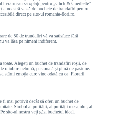
 livrării sau să optați pentru „Click & Cueillette”
cția noastră vastă de buchete de trandafiri pentru
ccesibilă direct pe site-ul romania-flori.ro.
re de 50 de trandafiri vă va satisface fără
nu va lăsa pe nimeni indiferent.
a toate. Alegeți un buchet de trandafiri roșii, de
 de o iubire nebună, pasională și plină de pasiune.
a stârni emoția care vine odată cu ea. Florarii
e fi mai potrivit decât să oferi un buchet de
itate. Simbol al purității, al purității mesajului, al
Pe site-ul nostru veți găsi buchetul ideal.