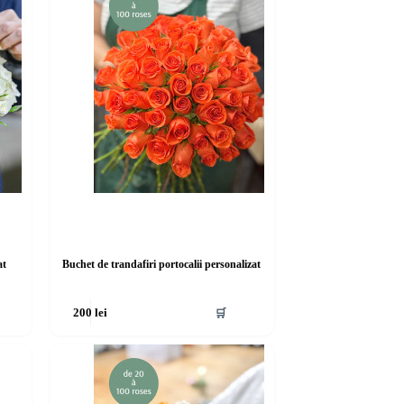
at
Buchet de trandafiri portocalii personalizat
🛒
200
lei