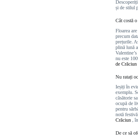
Descoperiț
și de stilul 
Cât costă o
Floarea are
precum data
prețurile. A
plină lună a
Valentine’s 
nu este 100%
de Crăciun
Nu ratați oc
Ieșiți în ev
exemplu. Se
căsătorie s
ocupă de li
pentru sărb
notă festivă
Crăciun
, î
De ce să ofe