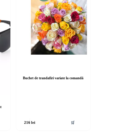
Buchet de trandafiri variate la comandă
at
🛒
216
lei