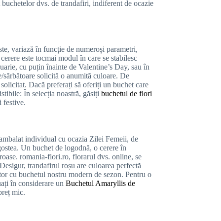
buchetelor dvs. de trandafiri, indiferent de ocazie
ste, variază în funcție de numeroși parametri,
 cerere este tocmai modul în care se stabilesc
ruarie, cu puțin înainte de Valentine’s Day, sau în
ie/sărbătoare solicită o anumită culoare. De
 solicitat. Dacă preferați să oferiți un buchet care
tibile: În selecția noastră, găsiți
buchetul de flori
 festive.
r ambalat individual cu ocazia Zilei Femeii, de
gostea. Un buchet de logodnă, o cerere în
ase. romania-flori.ro, florarul dvs. online, se
Desigur, trandafirul roșu are culoarea perfectă
ritor cu buchetul nostru modern de sezon. Pentru o
luați în considerare un
Buchetul Amaryllis de
preț mic.