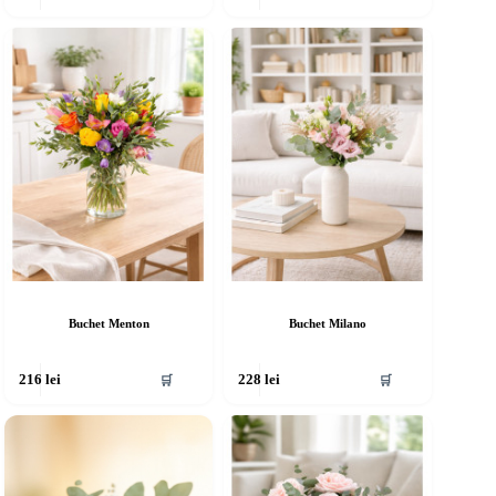
Buchet Menton
Buchet Milano
🛒
🛒
216
lei
228
lei