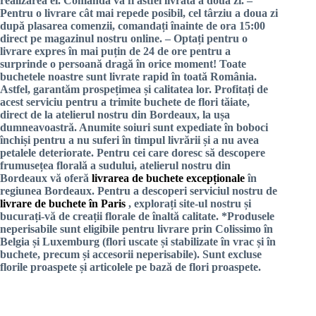
realizarea ei. Comanda va fi astfel livrată a doua zi. –
Pentru o livrare cât mai repede posibil, cel târziu a doua zi
după plasarea comenzii, comandați înainte de ora 15:00
direct pe magazinul nostru online. – Optați pentru o
livrare expres în mai puțin de 24 de ore pentru a
surprinde o persoană dragă în orice moment! Toate
buchetele noastre sunt livrate rapid în toată România.
Astfel, garantăm prospețimea și calitatea lor. Profitați de
acest serviciu pentru a trimite buchete de flori tăiate,
direct de la atelierul nostru din Bordeaux, la ușa
dumneavoastră. Anumite soiuri sunt expediate în boboci
închiși pentru a nu suferi în timpul livrării și a nu avea
petalele deteriorate. Pentru cei care doresc să descopere
frumusețea florală a sudului, atelierul nostru din
Bordeaux vă oferă
livrarea de buchete excepționale
în
regiunea Bordeaux. Pentru a descoperi serviciul nostru de
livrare de buchete în Paris
, explorați site-ul nostru și
bucurați-vă de creații florale de înaltă calitate. *Produsele
neperisabile sunt eligibile pentru livrare prin Colissimo
în
Belgia și Luxemburg
(flori uscate și stabilizate în vrac și în
buchete, precum și accesorii neperisabile). Sunt excluse
florile proaspete și articolele pe bază de flori proaspete.