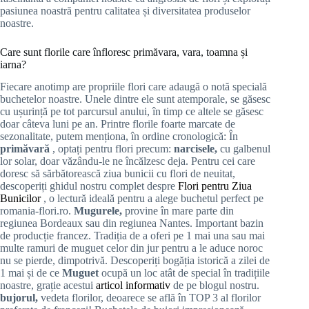
pasiunea noastră pentru calitatea și diversitatea produselor
noastre.
Care sunt florile care înfloresc primăvara, vara, toamna și
iarna?
Fiecare anotimp are propriile flori care adaugă o notă specială
buchetelor noastre. Unele dintre ele sunt atemporale, se găsesc
cu ușurință pe tot parcursul anului, în timp ce altele se găsesc
doar câteva luni pe an. Printre florile foarte marcate de
sezonalitate, putem menționa, în ordine cronologică: În
primăvară
, optați pentru flori precum:
narcisele,
cu galbenul
lor solar, doar văzându-le ne încălzesc deja. Pentru cei care
doresc să sărbătorească ziua bunicii cu flori de neuitat,
descoperiți ghidul nostru complet despre
Flori pentru Ziua
Bunicilor
, o lectură ideală pentru a alege buchetul perfect pe
romania-flori.ro.
Mugurele,
provine în mare parte din
regiunea Bordeaux sau din regiunea Nantes. Important bazin
de producție francez. Tradiția de a oferi pe 1 mai una sau mai
multe ramuri de muguet celor din jur pentru a le aduce noroc
nu se pierde, dimpotrivă. Descoperiți bogăția istorică a zilei de
1 mai și de ce
Muguet
ocupă un loc atât de special în tradițiile
noastre, grație acestui
articol informativ
de pe blogul nostru.
bujorul,
vedeta florilor, deoarece se află în TOP 3 al florilor