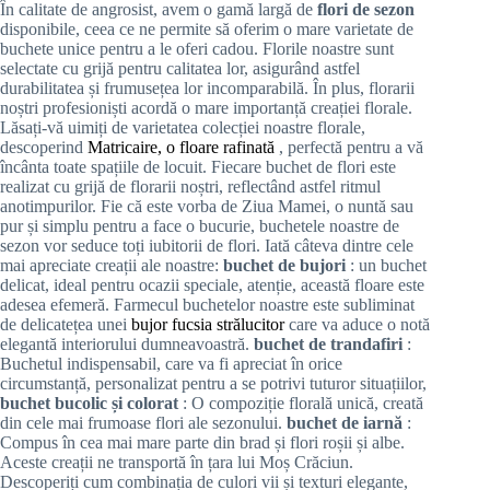
În calitate de
angrosist, avem o gamă largă de
flori de sezon
disponibile, ceea ce ne permite să oferim o mare varietate de
buchete unice pentru a le oferi cadou. Florile noastre sunt
selectate cu grijă pentru calitatea lor, asigurând astfel
durabilitatea și frumusețea lor incomparabilă. În plus, florarii
noștri profesioniști acordă o mare importanță creației florale.
Lăsați-vă uimiți de varietatea colecției noastre florale,
descoperind
Matricaire, o floare rafinată
, perfectă pentru a vă
încânta toate spațiile de locuit. Fiecare buchet de flori este
realizat cu grijă de florarii noștri, reflectând astfel ritmul
anotimpurilor. Fie că este vorba de Ziua Mamei, o nuntă sau
pur și simplu pentru a face o bucurie, buchetele noastre de
sezon vor seduce toți iubitorii de flori. Iată câteva dintre cele
mai apreciate creații ale noastre:
buchet de bujori
: un buchet
delicat, ideal pentru ocazii speciale, atenție, această floare este
adesea efemeră. Farmecul buchetelor noastre este subliminat
de delicatețea unei
bujor fucsia strălucitor
care va aduce o notă
elegantă interiorului dumneavoastră.
buchet de trandafiri
:
Buchetul indispensabil, care va fi apreciat în orice
circumstanță, personalizat pentru a se potrivi tuturor situațiilor,
buchet bucolic și colorat
: O compoziție florală unică, creată
din cele mai frumoase flori ale sezonului.
buchet de iarnă
:
Compus în cea mai mare parte din brad și flori roșii și albe.
Aceste creații ne transportă în țara lui Moș Crăciun.
Descoperiți cum combinația de culori vii și texturi elegante,