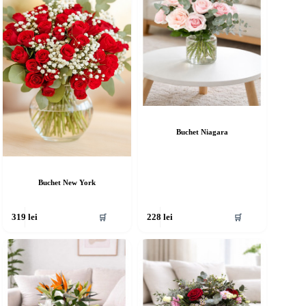
Buchet Niagara
Buchet New York
🛒
🛒
319
lei
228
lei