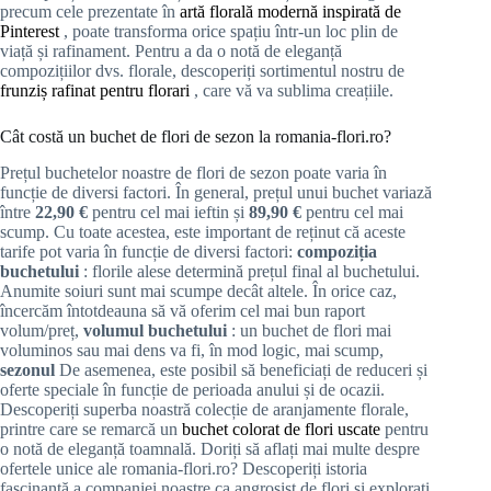
precum cele prezentate în
artă florală modernă inspirată de
Pinterest
, poate transforma orice spațiu într-un loc plin de
viață și rafinament. Pentru a da o notă de eleganță
compozițiilor dvs. florale, descoperiți sortimentul nostru de
frunziș rafinat pentru florari
, care vă va sublima creațiile.
Cât costă un buchet de flori de sezon la romania-flori.ro?
Prețul buchetelor noastre de flori de sezon poate varia în
funcție de diversi factori. În general, prețul unui buchet variază
între
22,90 €
pentru cel mai ieftin și
89,90 €
pentru cel mai
scump. Cu toate acestea, este important de reținut că aceste
tarife pot varia în funcție de diversi factori:
compoziția
buchetului
: florile alese determină prețul final al buchetului.
Anumite soiuri sunt mai scumpe decât altele. În orice caz,
încercăm întotdeauna să vă oferim cel mai bun raport
volum/preț,
volumul buchetului
: un buchet de flori mai
voluminos sau mai dens va fi, în mod logic, mai scump,
sezonul
De asemenea, este posibil să beneficiați de reduceri și
oferte speciale în funcție de perioada anului și de ocazii.
Descoperiți superba noastră colecție de aranjamente florale,
printre care se remarcă un
buchet colorat de flori uscate
pentru
o notă de eleganță toamnală. Doriți să aflați mai multe despre
ofertele unice ale romania-flori.ro? Descoperiți istoria
fascinantă a companiei noastre ca angrosist de flori și explorați