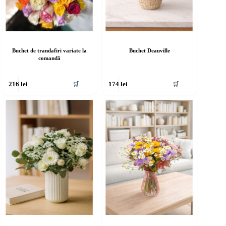
Buchet de trandafiri variate la
Buchet Deauville
comandă
🛒
🛒
216
lei
174
lei