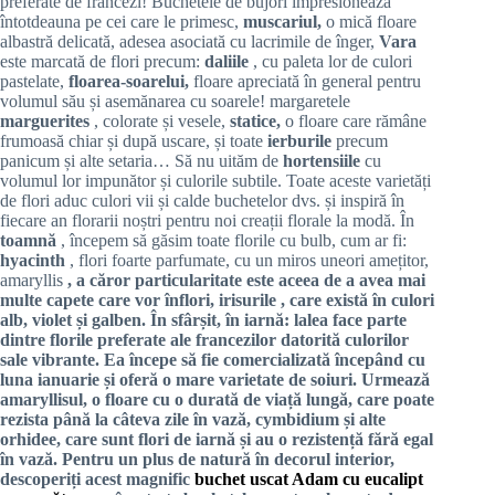
preferate de francezi! Buchetele de bujori impresionează
întotdeauna pe cei care le primesc,
muscariul,
o mică floare
albastră delicată, adesea asociată cu lacrimile de înger,
Vara
este marcată de flori precum:
daliile
, cu paleta lor de culori
pastelate,
floarea-soarelui,
floare apreciată în general pentru
volumul său și asemănarea cu soarele! margaretele
marguerites
, colorate și vesele,
statice,
o floare care rămâne
frumoasă chiar și după uscare, și toate
ierburile
precum
panicum și alte setaria… Să nu uităm de
hortensiile
cu
volumul lor impunător și culorile subtile. Toate aceste varietăți
de flori aduc culori vii și calde buchetelor dvs. și inspiră în
fiecare an florarii noștri pentru noi creații florale la modă. În
toamnă
, începem să găsim toate florile cu bulb, cum ar fi:
hyacinth
, flori foarte parfumate, cu un miros uneori amețitor,
amaryllis
, a căror particularitate este aceea de a avea mai
multe capete care vor înflori,
irisurile
, care există în culori
alb, violet și galben. În sfârșit, în
iarnă:
lalea
face parte
dintre florile preferate ale francezilor datorită culorilor
sale vibrante. Ea începe să fie comercializată începând cu
luna ianuarie și oferă o mare varietate de soiuri. Urmează
amaryllisul, o floare cu o durată de viață lungă, care poate
rezista până la câteva zile în vază, cymbidium
și alte
orhidee, care sunt flori de iarnă și au o rezistență fără egal
în vază. Pentru un plus de natură în decorul interior,
descoperiți acest magnific
buchet uscat Adam cu eucalipt