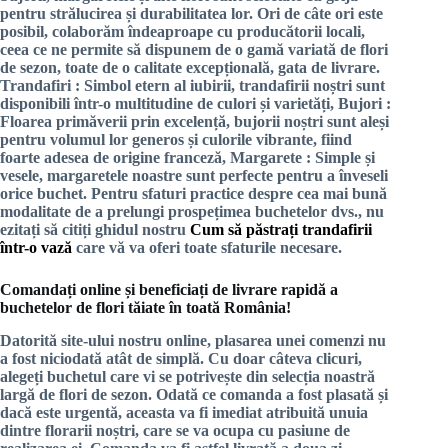
pentru strălucirea și durabilitatea lor. Ori de câte ori este
posibil, colaborăm îndeaproape cu producătorii locali,
ceea ce ne permite să dispunem de o gamă variată de flori
de sezon, toate de o calitate excepțională, gata de livrare.
Trandafiri
: Simbol etern al iubirii, trandafirii noștri sunt
disponibili într-o multitudine de culori și varietăți,
Bujori
:
Floarea primăverii prin excelență, bujorii noștri sunt aleși
pentru volumul lor generos și culorile vibrante, fiind
foarte adesea de origine franceză,
Margarete
: Simple și
vesele, margaretele noastre sunt perfecte pentru a înveseli
orice buchet. Pentru sfaturi practice despre cea mai bună
modalitate de a prelungi prospețimea buchetelor dvs., nu
ezitați să citiți ghidul nostru
Cum să păstrați trandafirii
într-o vază
care vă va oferi toate sfaturile necesare.
Comandați online și beneficiați de livrare rapidă a
buchetelor de flori tăiate în toată România!
Datorită site-ului nostru online, plasarea unei comenzi nu
a fost niciodată atât de simplă. Cu doar câteva clicuri,
alegeți buchetul care vi se potrivește din selecția noastră
largă de flori de sezon. Odată ce comanda a fost plasată și
dacă este urgentă, aceasta va fi imediat atribuită unuia
dintre florarii noștri, care se va ocupa cu pasiune de