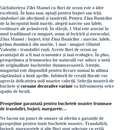
Sărbătorirea
Zilei Mamei
cu flori de sezon este o idee
excelentă. În luna mai, optați pentru bujori sau iriși,
simboluri ale afecțiunii și tandreții. Pentru
Ziua Bunicilor
de la începutul lunii martie, alegeți narcise sau lalele,
vestitoare ale primăverii. În sfârșit, 1 Mai este asociat în
mod tradițional cu muguet, semn al fericirii și norocului.
Ziua Mamei
: bujori, iriși
Ziua Bunicilor
: narcise, lalele,
prima duminică din martie,
1 mai
: muguet
Sfântul
Valentin
: trandafiri roșii. Aceste flori de sezon au
avantajul de a fi mai economice și mai ecologice. În plus,
prospețimea și frumusețea lor naturală vor aduce o notă
de originalitate buchetelor dumneavoastră. Atenție,
muguetul este disponibil pentru livrare numai în ultima
săptămână a lunii aprilie. Iubitorii de creații florale vor
aprecia delicatețea noii noastre colecții. Selecția noastră de
buchete și
coroane decorative variate
va înfrumuseța orice
spațiu de locuit.
Prospețime garantată pentru buchetele noastre frumoase
de trandafiri, bujori, margarete…
Ne facem un punct de onoare să oferim o garanție de
prospețime pentru toate buchetele noastre. Trandafirii,
bujorii, margaretele și alte flori sunt selectate cu grijă