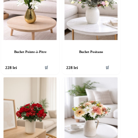
Buchet Pointe-à-Pitre
Buchet Positano
🛒
🛒
228
lei
228
lei