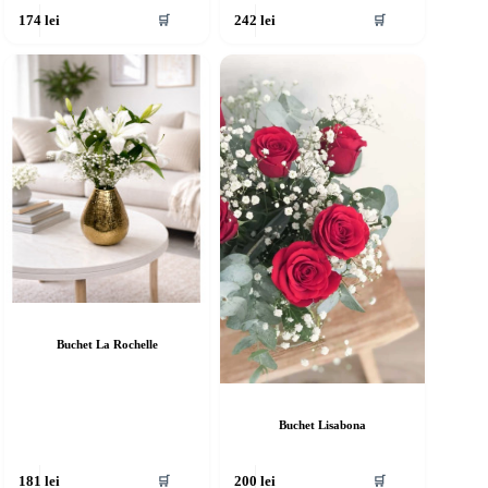
🛒
🛒
174
lei
242
lei
Buchet La Rochelle
Buchet Lisabona
🛒
🛒
181
lei
200
lei