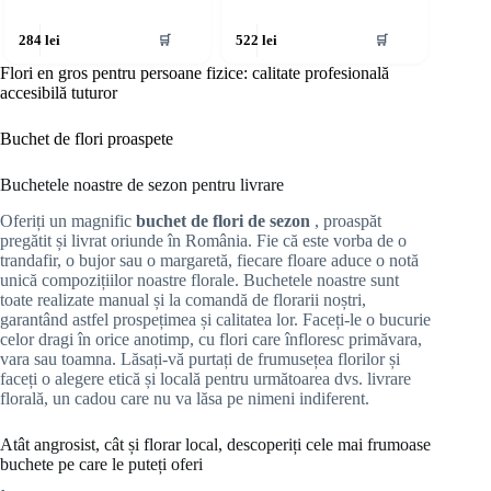
🛒
🛒
284
lei
522
lei
Flori en gros pentru persoane fizice: calitate profesională
accesibilă tuturor
Buchet de flori proaspete
Buchetele noastre de sezon pentru livrare
Oferiți un magnific
buchet de flori de sezon
, proaspăt
pregătit și livrat oriunde în România. Fie că este vorba de o
trandafir, o bujor sau o margaretă, fiecare floare aduce o notă
unică compozițiilor noastre florale. Buchetele noastre sunt
toate realizate manual și la comandă de florarii noștri,
garantând astfel prospețimea și calitatea lor. Faceți-le o bucurie
celor dragi în orice anotimp, cu flori care înfloresc primăvara,
vara sau toamna. Lăsați-vă purtați de frumusețea florilor și
faceți o alegere etică și locală pentru următoarea dvs. livrare
florală, un cadou care nu va lăsa pe nimeni indiferent.
Atât angrosist, cât și florar local, descoperiți cele mai frumoase
buchete pe care le puteți oferi