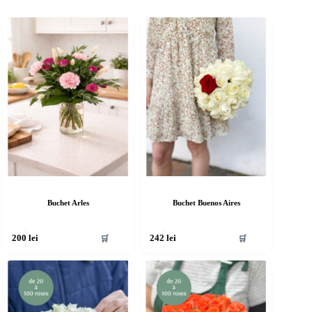
Buchet Arles
Buchet Buenos Aires
🛒
🛒
200
lei
242
lei