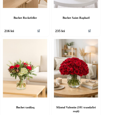
Buchet Rockefeller
Buchet Saint-Raphaël
🛒
🛒
216
lei
235
lei
Buchet tasiilaq
Sfântul Valentin (101 trandafiri
roșii)