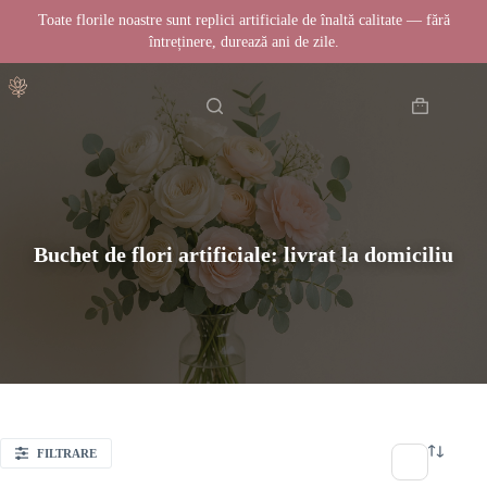
Toate florile noastre sunt replici artificiale de înaltă calitate — fără
întreținere, durează ani de zile.
Sari
Acasă
la
conținut
Coș
de
cumpărătur
Buchet de flori artificiale: livrat la domiciliu
FILTRARE