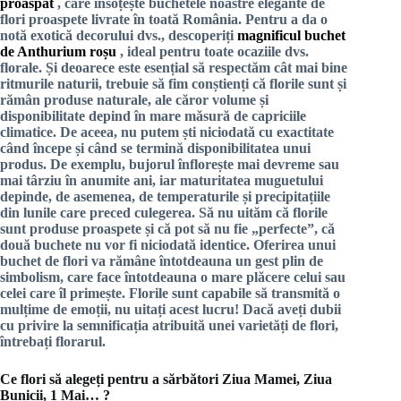
proaspăt
, care însoțește buchetele noastre elegante de
flori proaspete livrate în toată România. Pentru a da o
notă exotică decorului dvs., descoperiți
magnificul buchet
de Anthurium roșu
, ideal pentru toate ocaziile dvs.
florale. Și deoarece este esențial să respectăm cât mai bine
ritmurile naturii, trebuie să fim conștienți că florile sunt și
rămân produse naturale, ale căror volume și
disponibilitate depind în mare măsură de capriciile
climatice. De aceea, nu putem ști niciodată cu exactitate
când începe și când se termină disponibilitatea unui
produs. De exemplu, bujorul înflorește mai devreme sau
mai târziu în anumite ani, iar maturitatea muguetului
depinde, de asemenea, de temperaturile și precipitațiile
din lunile care preced culegerea. Să nu uităm că florile
sunt produse proaspete și că pot să nu fie „perfecte”, că
două buchete nu vor fi niciodată identice. Oferirea unui
buchet de flori va rămâne întotdeauna un gest plin de
simbolism, care face întotdeauna o mare plăcere celui sau
celei care îl primește. Florile sunt capabile să transmită o
mulțime de emoții, nu uitați acest lucru! Dacă aveți dubii
cu privire la semnificația atribuită unei varietăți de flori,
întrebați florarul.
Ce flori să alegeți pentru a sărbători Ziua Mamei, Ziua
Bunicii, 1 Mai… ?