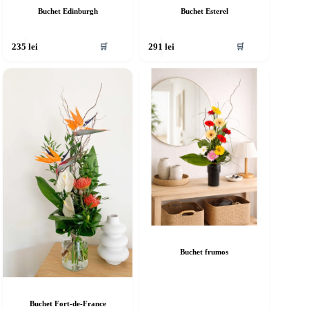
Buchet Edinburgh
Buchet Esterel
🛒
🛒
235
lei
291
lei
Buchet frumos
Buchet Fort-de-France