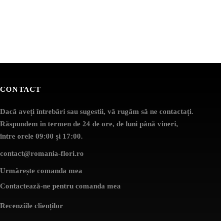
CONTACT
Dacă aveți întrebări sau sugestii, vă rugăm să ne contactați.
Răspundem în termen de 24 de ore, de luni până vineri,
între orele 09:00 și 17:00.
contact@romania-flori.ro
Urmărește comanda mea
Contactează-ne pentru comanda mea
Recenziile clienților