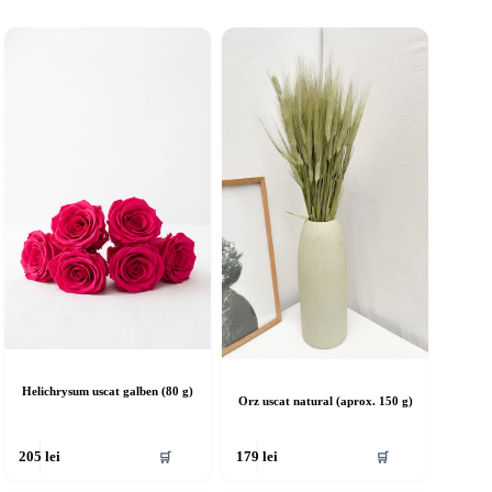
Helichrysum uscat galben (80 g)
Orz uscat natural (aprox. 150 g)
🛒
🛒
205
lei
179
lei