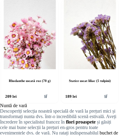
Rhodanthe uscată roz (70 g)
Statice uscat liliac (5 tulpini)
🛒
🛒
209
lei
189
lei
Nuntă de vară
Descoperiți selecția noastră specială de vară la prețuri mici și
transformați nunta dvs. într-o incredibilă scenă estivală. Aveți
încredere în specialistul francez în
flori proaspete
și găsiți
cele mai bune selecții la prețuri en-gros pentru toate
evenimentele dvs. de vară. Nu ratați indispensabilul
buchet de