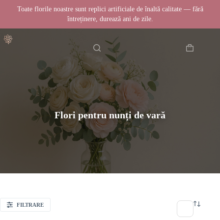
Toate florile noastre sunt replici artificiale de înaltă calitate — fără
întreținere, durează ani de zile.
Sari
Acasă
la
conținut
Coș
de
cumpărătur
Flori pentru nunți de vară
FILTRARE