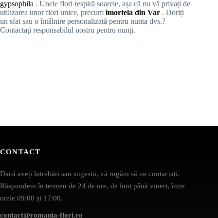
gypsophila
. Unele flori respiră soarele, așa că nu vă privați de
utilizarea unor flori unice, precum
imortela din Var
. Doriți
un sfat sau o întâlnire personalizată pentru nunta dvs.?
Contactați responsabilul nostru pentru nunți.
CONTACT
Dacă aveți întrebări sau sugestii, vă rugăm să ne contactați.
Răspundem în termen de 24 de ore, de luni până vineri, între
orele 09:00 și 17:00.
contact@romania-flori.ro