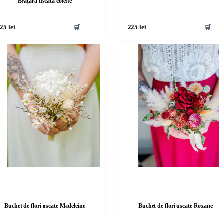
Brățară uscată colette
🛒
🛒
225
lei
225
lei
Buchet de flori uscate Madeleine
Buchet de flori uscate Roxane