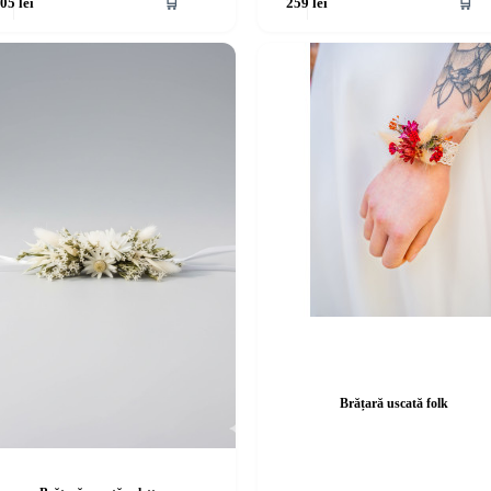
🛒
🛒
205
lei
259
lei
Brățară uscată folk