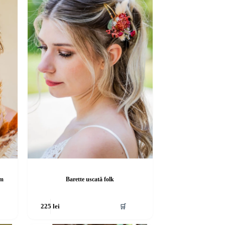
em
Barette uscată folk
🛒
225
lei