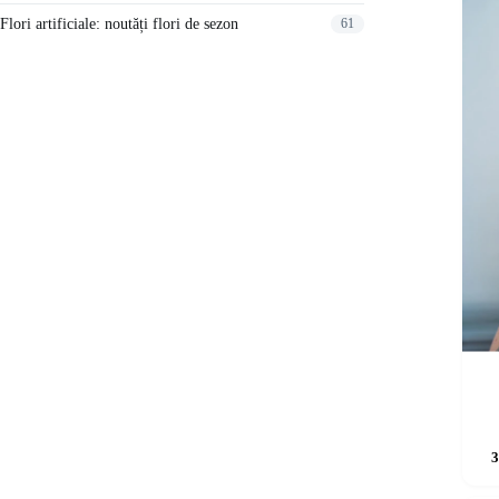
Flori artificiale: noutăți flori de sezon
61