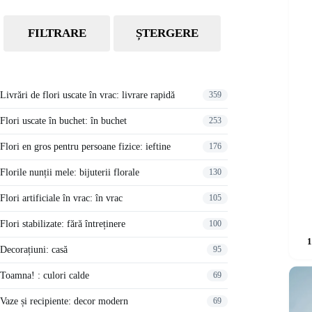
FILTRARE
ȘTERGERE
Livrări de flori uscate în vrac: livrare rapidă
359
Flori uscate în buchet: în buchet
253
Flori en gros pentru persoane fizice: ieftine
176
Florile nunții mele: bijuterii florale
130
Flori artificiale în vrac: în vrac
105
Flori stabilizate: fără întreținere
100
Decorațiuni: casă
95
Toamna! : culori calde
69
Vaze și recipiente: decor modern
69