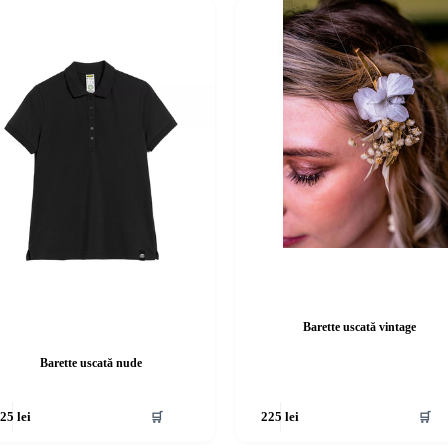
Barette uscată vintage
Barette uscată nude
🛒
🛒
225
lei
225
lei