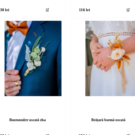
🛒
🛒
130
lei
116
lei
Boutonnière uscată elsa
Brățară boemă uscată