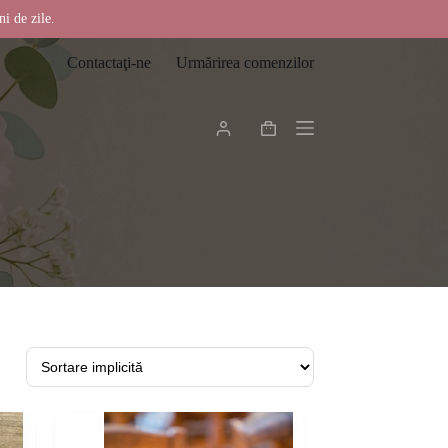
ni de zile.
Contactaţi-ne
Urmărirea comenzilor
Coș
de
cumpărături