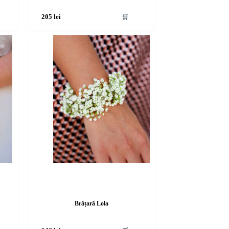
🛒
205
lei
Brățară Lola