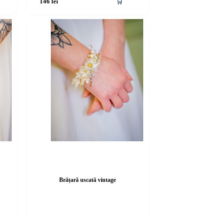
🛒
146
lei
Brățară uscată vintage