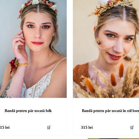
Bandă pentru păr uscată folk
Bandă pentru păr uscată în stil bo
🛒
🛒
315
lei
315
lei