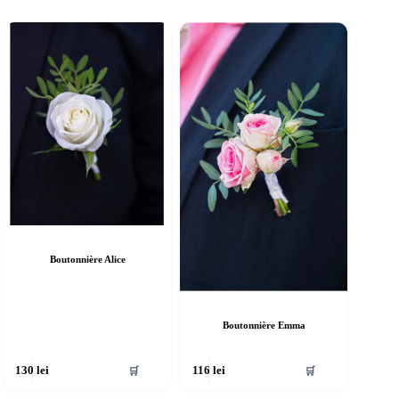
Boutonnière Alice
Boutonnière Emma
🛒
🛒
130
lei
116
lei