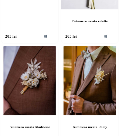
Butonieră uscată colette
🛒
🛒
205
lei
205
lei
Butonieră uscată Madeleine
Butonieră uscată Romy