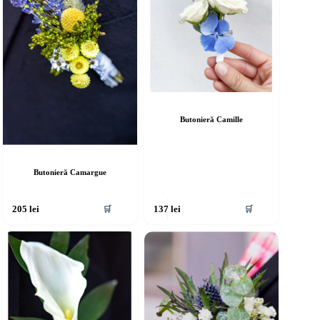
Butonieră Camille
Butonieră Camargue
🛒
🛒
205
lei
137
lei