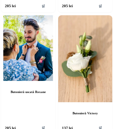
🛒
🛒
205
lei
205
lei
Butonieră uscată Roxane
Butonieră Victory
🛒
🛒
205
lei
137
lei