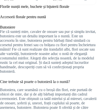
Florile nunții mele, buchete și bijuterii florale
Accesorii florale pentru nuntă
Butoniere
Fie că sunteți mire, cavaler de onoare sau pur și simplu invitat,
butoniera este un detaliu important la o nuntă. Este un
accesoriu în sine, butoniera pentru bărbați fiind similară cu
corsetul pentru femei sau cu brățara cu flori pentru încheietura
mâinii! Fie că sunt realizate din trandafiri albi, flori uscate sau
alte varietăți, butonierele noastre aduc o notă de eleganță
costumului mirilor. Alegeți din selecția noastră, de la modelul
rustic la cel mai original. Și dacă sunteți adeptul lucrurilor
handmade, descoperiți cum să vă confecționați propria
butonieră.
Cine trebuie să poarte o butonieră la o nuntă?
Butoniera, care seamănă cu o broșă din flori, este purtată de
obicei de mire, dar și de alți bărbați importanți din cadrul
ceremoniei. Este obișnuit ca tatăl mirelui și al miresei, cavalerii
de onoare, șoferii și, uneori, frații cuplului să poarte, de
asemenea, butoniere. Butoniera poate fi oferită și de către