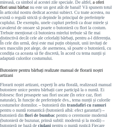
mireasă, ca simbol al acestei zile speciale. De altfel,
a oferi
flori unui bărbat
nu este un gest atât de banal! Vă spunem totul
în articolul nostru dedicat acestui subiect. Cu toate acestea, nu
există o regulă strictă și depinde în principal de preferințele
cuplului. De exemplu, unele cupluri preferă ca doar mirele și
cavalerul de onoare să poarte o butonieră cu flori la costum.
Trebuie menționat că butoniera mirelui trebuie să fie mai
distinctivă decât cele ale celorlalți bărbați, pentru a-l diferenția.
În cele din urmă, deși este mai puțin obișnuit, unii invitați de
sex masculin pot alege, de asemenea, să poarte o butonieră, cu
condiția ca aceasta să fie discretă, în acord cu tema nunții și
adaptată culorilor costumului.
Butoniere pentru bărbați realizate manual de florarii noștri
artizani
Florarii noștri artizani, experți în arta florală, realizează manual
butoniere unice pentru bărbații care participă la o nuntă. Ei
folosesc flori proaspete sau flori uscate (în orice caz, flori
naturale), în funcție de preferințele dvs., tema nunții și culorile
costumelor domnilor.
–
butonieră din
trandafiri
cu ramuri
pentru o nuntă romantică (butonieră albă: efect garantat!)
–
butonieră din
flori de bumbac
pentru o ceremonie modernă
(butonieră de buzunar, prinsă subtil: modernă și la modă)
–
butonieră pe bază de
ciulani
pentru o nuntă rustică Fiecare