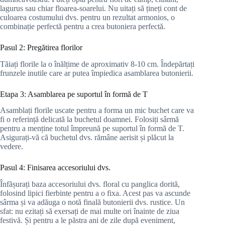
lagurus sau chiar floarea-soarelui. Nu uitați să țineți cont de
culoarea costumului dvs. pentru un rezultat armonios, o
combinație perfectă pentru a crea butoniera perfectă.
Pasul 2: Pregătirea florilor
Tăiați florile la o înălțime de aproximativ 8-10 cm. Îndepărtați
frunzele inutile care ar putea împiedica asamblarea butonierii.
Etapa 3: Asamblarea pe suportul în formă de T
Asamblați florile uscate pentru a forma un mic buchet care va
fi o referință delicată la buchetul doamnei. Folosiți sârmă
pentru a menține totul împreună pe suportul în formă de T.
Asigurați-vă că buchetul dvs. rămâne aerisit și plăcut la
vedere.
Pasul 4: Finisarea accesoriului dvs.
Înfășurați baza accesoriului dvs. floral cu panglica dorită,
folosind lipici fierbinte pentru a o fixa. Acest pas va ascunde
sârma și va adăuga o notă finală butonierii dvs. rustice. Un
sfat: nu ezitați să exersați de mai multe ori înainte de ziua
festivă. Și pentru a le păstra ani de zile după eveniment,