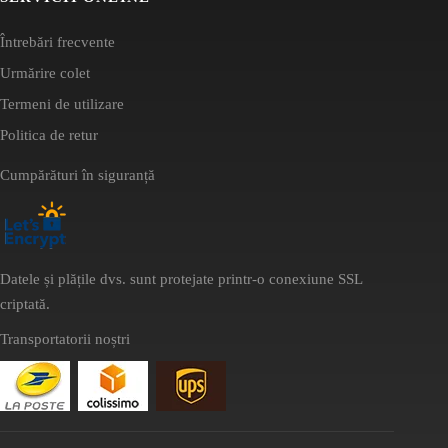
Întrebări frecvente
Urmărire colet
Termeni de utilizare
Politica de retur
Cumpărături în siguranță
Datele și plățile dvs. sunt protejate printr-o conexiune SSL
criptată.
Transportatorii noștri