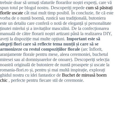
trebuie doar să urmați sfaturile florarilor noștri experți, care vă
spun totul pe blogul nostru. Descoperiți repede
cum să păstrați
florile uscate
cât mai mult timp posibil. În concluzie, fie că este
vorba de o nuntă boemă, rustică sau tradițională, butoniera
este un detaliu care conferă o notă de eleganță și personalitate
ținutei mirelui și a invitaților masculini. De la confecționarea
manuală de către florarii noștri artizani până la realizarea DIY,
aveți la dispoziție mai multe opțiuni.
Important este să
alegeți flori care să reflecte tema nunții și care să se
armonizeze cu restul compozițiilor florale
(arc înflorit,
aranjamente florale pentru mese, aleea ceremoniei, buchetul
miresei sau al domnișoarelor de onoare). Descoperiți selecția
noastră originală de butoniere de nuntă proaspete și uscate la
romania-flori.ro și, pentru și mai multă inspirație, explorați
ghidul nostru cu idei fantastice de
Buchet de mireasă boem
chic
, perfecte pentru fiecare stil de ceremonie.