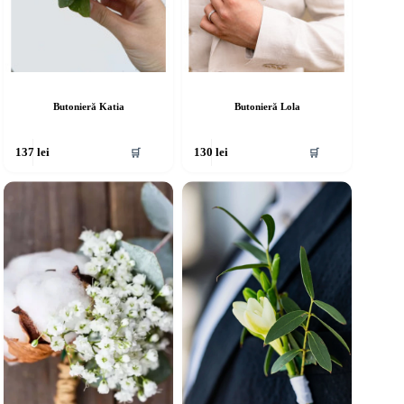
Butonieră Katia
Butonieră Lola
🛒
🛒
137
lei
130
lei