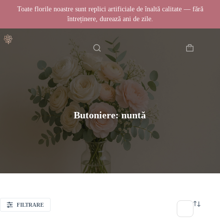
Toate florile noastre sunt replici artificiale de înaltă calitate — fără
întreținere, durează ani de zile.
Sari
Acasă
la
conținut
Coș
de
cumpărătur
Butoniere: nuntă
FILTRARE