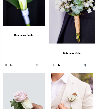
Butonieră Émilie
Butonieră Julie
🛒
🛒
116
lei
130
lei