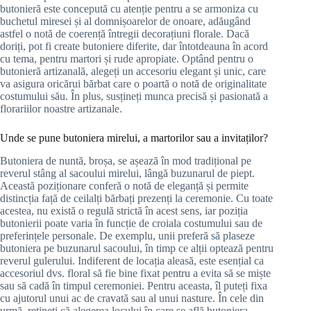
butonieră este concepută cu atenție pentru a se armoniza cu
buchetul miresei și al domnișoarelor de onoare, adăugând
astfel o notă de coerență întregii decorațiuni florale. Dacă
doriți, pot fi create butoniere diferite, dar întotdeauna în acord
cu tema, pentru martori și rude apropiate. Optând pentru o
butonieră artizanală, alegeți un accesoriu elegant și unic, care
va asigura oricărui bărbat care o poartă o notă de originalitate
costumului său. În plus, susțineți munca precisă și pasionată a
florariilor noastre artizanale.
Unde se pune butoniera mirelui, a martorilor sau a invitaților?
Butoniera de nuntă, broșa, se așează în mod tradițional pe
reverul stâng al sacoului mirelui, lângă buzunarul de piept.
Această poziționare conferă o notă de eleganță și permite
distincția față de ceilalți bărbați prezenți la ceremonie. Cu toate
acestea, nu există o regulă strictă în acest sens, iar poziția
butonierii poate varia în funcție de croiala costumului sau de
preferințele personale. De exemplu, unii preferă să plaseze
butoniera pe buzunarul sacoului, în timp ce alții optează pentru
reverul gulerului. Indiferent de locația aleasă, este esențial ca
accesoriul dvs. floral să fie bine fixat pentru a evita să se miște
sau să cadă în timpul ceremoniei. Pentru aceasta, îl puteți fixa
cu ajutorul unui ac de cravată sau al unui nasture. În cele din
urmă, rețineți că alegerea locului în care se află butoniera