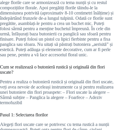
alege florile care se armonizează cu tema nunții și cu restul
compozițiilor florale. Apoi pregătiți florile tăindu-le la
dimensiunea potrivită (aproximativ 8-10 centimetri înălțime) și
îndepărtând frunzele de-a lungul tulpinii. Odată ce florile sunt
pregătite, asamblați-le pentru a crea un buchet mic. Puteți
folosi sârmă pentru a menține buchetul împreună. În cele din
urmă, înfășurați baza butonierii cu panglică sau sfoară pentru
finisare. Puteți folosi un pistol cu lipici fierbinte pentru a fixa
panglica sau sfoara. Nu uitați să păstrați butoniera „aerisită” și
estetică. Puteți adăuga și elemente decorative, cum ar fi perle
sau pene, pentru a vă face accesoriul floral unic.
Cum se realizează o butonieră rustică și originală din flori
uscate?
Pentru a realiza o butonieră rustică și originală din flori uscate,
veți avea nevoie de aceleași instrumente ca și pentru realizarea
unei butoniere din flori proaspete: – Flori uscate la alegere –
Sârmă subțire – Panglica la alegere – Foarfece – Adeziv
termofuzibil
Pasul 1: Selectarea florilor
Alegeți flori uscate care se potrivesc cu tema rustică a nunții
dumneavoastră. Puteți opta pentru flori de câmp, ciulani,