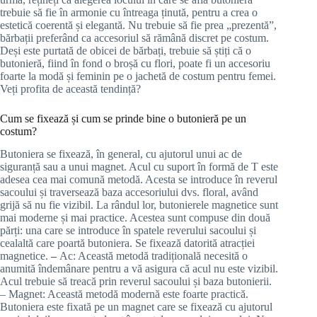
trebuie să fie în armonie cu întreaga ținută, pentru a crea o
estetică coerentă și elegantă. Nu trebuie să fie prea „prezentă”,
bărbații preferând ca accesoriul să rămână discret pe costum.
Deși este purtată de obicei de bărbați, trebuie să știți că o
butonieră, fiind în fond o broșă cu flori, poate fi un accesoriu
foarte la modă și feminin pe o jachetă de costum pentru femei.
Veți profita de această tendință?
Cum se fixează și cum se prinde bine o butonieră pe un
costum?
Butoniera se fixează, în general, cu ajutorul unui
ac de
siguranță sau a unui magnet. Acul cu suport în formă de T este
adesea cea mai comună metodă. Acesta se introduce în reverul
sacoului și traversează baza accesoriului dvs. floral, având
grijă să nu fie vizibil. La rândul lor, butonierele magnetice sunt
mai moderne și mai practice. Acestea sunt compuse din două
părți: una care se introduce în spatele reverului sacoului și
cealaltă care poartă butoniera. Se fixează datorită atracției
magnetice.
–
Ac: Această metodă tradițională necesită o
anumită îndemânare pentru a vă asigura că acul nu este vizibil.
Acul trebuie să treacă prin reverul sacoului și baza butonierii.
– Magnet: Această metodă modernă este foarte practică.
Butoniera este fixată pe un magnet care se fixează cu ajutorul