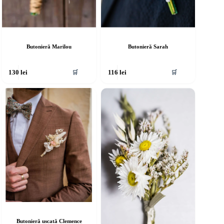
Butonieră Marilou
Butonieră Sarah
🛒
🛒
130
lei
116
lei
Butonieră uscată Clemence