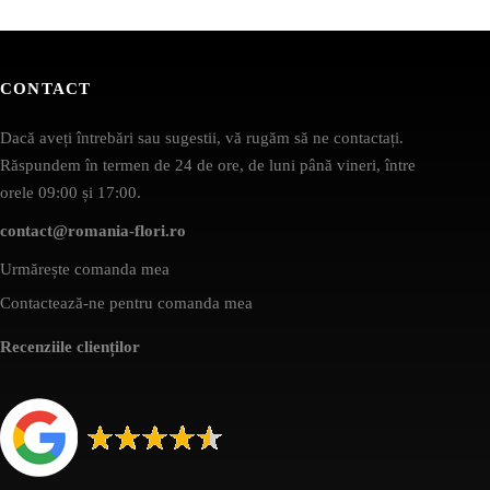
CONTACT
Dacă aveți întrebări sau sugestii, vă rugăm să ne contactați.
Răspundem în termen de 24 de ore, de luni până vineri, între
orele 09:00 și 17:00.
contact@romania-flori.ro
Urmărește comanda mea
Contactează-ne pentru comanda mea
Recenziile clienților