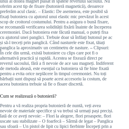
unui al doilea magnet plasat în spatele reverului sacoului. Nu
oferim acest tip de fixare (butonieră magnetică), deoarece
preferăm acul clasic. – Elastic: De asemenea, este posibil să
fixați butoniera cu ajutorul unui elastic mic prevăzut în acest
scop de croitorul costumului. Pentru a asigura o bună fixare,
se recomandă verificarea solidității fixării înainte de începerea
ceremoniei. Dacă butoniera este făcută manual, o puteți fixa
cu ajutorul unei panglici. Trebuie doar să înfilați butonul pe ac
și să-l treceți prin panglică. Când nasturele este fixat, tăiați
panglica la aproximativ un centimetru de nasture.
–
Clipsuri:
În cele din urmă, există butoniere cu clips care pot fi o
alternativă practică și rapidă. Acestea se fixează direct pe
reverul sacoului, fără a fi nevoie de ace sau magneți. Indiferent
de metoda aleasă, este esențial ca butoniera să fie bine fixată
pentru a evita orice neplăcere în timpul ceremoniei. Nu toți
bărbații sunt dispuși să poarte acest accesoriu la costum, de
aceea butoniera trebuie să fie o floare discretă.
Cum se realizează o butonieră?
Pentru a vă realiza propria butonieră de nuntă, veți avea
nevoie de materiale specifice și va trebui să urmați pași preciși.
Iată de ce aveți nevoie: – Flori la alegere, flori proaspete, flori
uscate sau stabilizate – O foarfecă – Sârmă de legat – Panglica
sau sfoară – Un pistol de lipit cu lipici fierbinte Începeți prin a