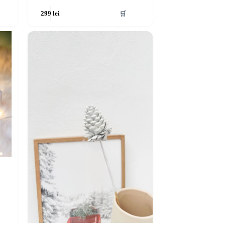
🛒
299
lei