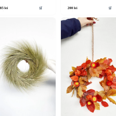
🛒
🛒
285
lei
200
lei