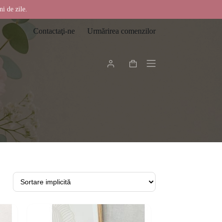
ni de zile.
Contactaţi-ne
Urmărirea comenzilor
Coș
de
cumpărături