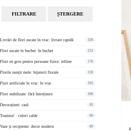
FILTRARE
ȘTERGERE
Livrări de flori uscate în vrac: livrare rapidă
359
Flori uscate în buchet: în buchet
253
Flori en gros pentru persoane fizice: ieftine
176
Florile nunții mele: bijuterii florale
130
Flori artificiale în vrac: în vrac
105
Flori stabilizate: fără întreținere
100
Decorațiuni: casă
95
Toamna! : culori calde
69
Vaze și recipiente: decor modern
69