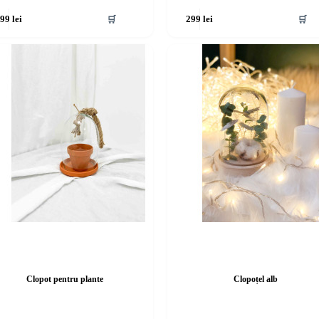
🛒
🛒
199
lei
299
lei
Clopot pentru plante
Clopoțel alb