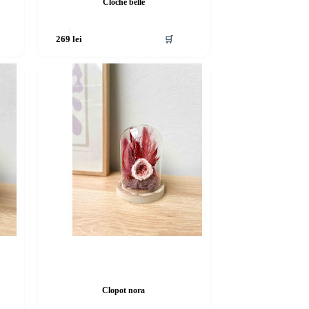
Cloche belle
🛒
269
lei
Clopot nora