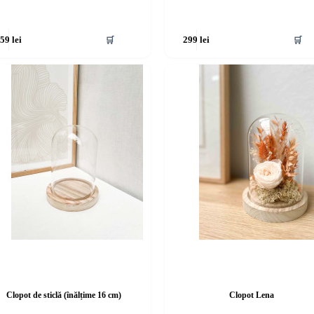
🛒
🛒
159
lei
299
lei
Clopot de sticlă (înălțime 16 cm)
Clopot Lena