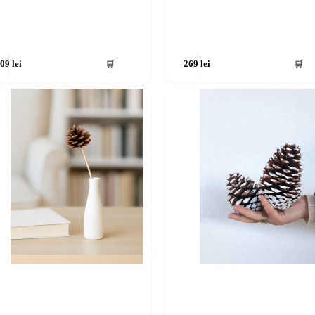
🛒
🛒
209
lei
269
lei