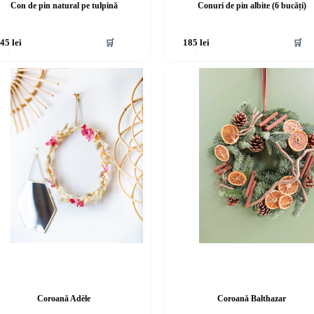
Con de pin natural pe tulpină
Conuri de pin albite (6 bucăți)
🛒
🛒
145
lei
185
lei
Coroană Adèle
Coroană Balthazar