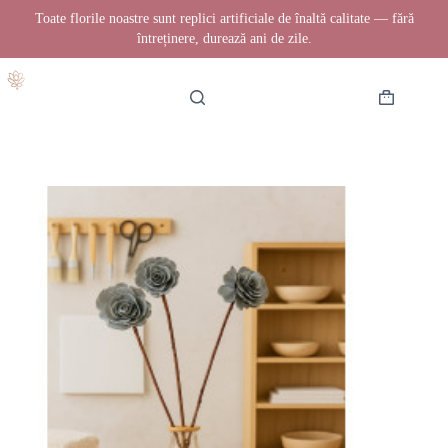
Toate florile noastre sunt replici artificiale de înaltă calitate — fără
întreținere, durează ani de zile.
Sari
la
conținut
Coș
de
cumpărătur