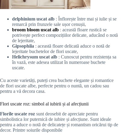
delphinium
uscat alb
: Înflorește între mai și iulie și se
remarcă prin frunzele sale ușor cenușii,
broom bloom uscat alb
: această floare rustică se
potrivește perfect compozițiilor delicate, aducând o notă
de lejeritate,
Gipsophila
: această floare delicată aduce o notă de
lejeritate buchetelor de flori uscate,
Helichrysum uscat alb
: Cunoscut pentru rezistența sa
în vază, este adesea utilizat în numeroase buchete
uscate.
Cu aceste varietăți, puteți crea buchete elegante și romantice
de flori uscate albe, perfecte pentru o nuntă, un cadou sau
pentru a vă decora casa.
Flori uscate roz: simbol al iubirii și al afecțiunii
Florile uscate roz
sunt deosebit de apreciate pentru
simbolistica lor puternică de iubire și afecțiune. Sunt ideale
pentru a aduce o notă de delicatețe și romantism oricărui tip de
decor. Printre soiurile disponibile