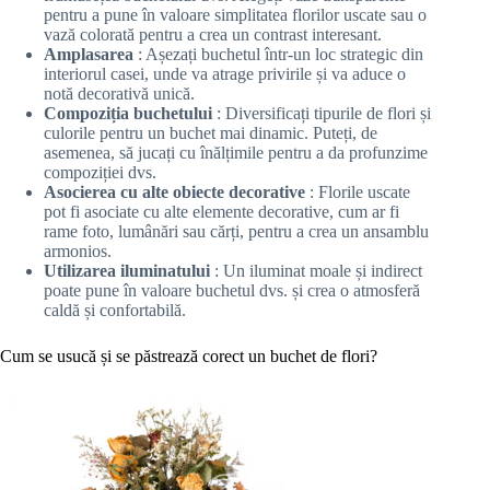
pentru a pune în valoare simplitatea florilor uscate sau o
vază colorată pentru a crea un contrast interesant.
Amplasarea
: Așezați buchetul într-un loc strategic din
interiorul casei, unde va atrage privirile și va aduce o
notă decorativă unică.
Compoziția buchetului
: Diversificați tipurile de flori și
culorile pentru un buchet mai dinamic. Puteți, de
asemenea, să jucați cu înălțimile pentru a da profunzime
compoziției dvs.
Asocierea cu alte obiecte decorative
: Florile uscate
pot fi asociate cu alte elemente decorative, cum ar fi
rame foto, lumânări sau cărți, pentru a crea un ansamblu
armonios.
Utilizarea iluminatului
: Un iluminat moale și indirect
poate pune în valoare buchetul dvs. și crea o atmosferă
caldă și confortabilă.
Cum se usucă și se păstrează corect un buchet de flori?