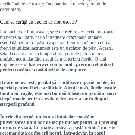
florile înainte de uscare, îndepărtând frunzele și tulpinile
deteriorate.
Cum se curăță un buchet de flori uscate?
Un buchet de flori uscate, spre deosebire de florile proaspete,
nu necesită udare, dar o întreținere ocazională rămâne
esențială pentru a-i păstra aspectul. Pentru curățare, cel mai
frecvent utilizat instrument este un
uscător de păr
. Acesta,
setat la cea mai mică temperatură, permite îndepărtarea
prafului acumulat fără riscul de a deteriora florile. O altă
opțiune este utilizarea
aer comprimat , precum cel utilizat
pentru curățarea tastaturilor de computer.
De asemenea, este posibil să se utilizeze o
perie moale
, în
special pentru florile artificiale. Atenție însă, florile uscate
fiind mai fragile, este mai bine să folosiți un pămătuf sau o
cârpă moale pentru a evita deteriorarea lor în timpul
ștergerii prafului.
În cele din urmă, un truc al bunicilor constă în
pulverizarea unui nor de lac pe buchet pentru a-i prelungi
durata de viață. Cu toate acestea, această tehnică nu este
recomandată de florarii noștri. Într-adevăr, în cazul