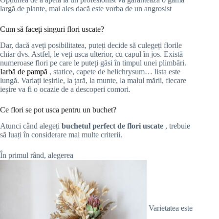
largă de plante, mai ales dacă este vorba de un angrosist
Cum să faceți singuri flori uscate?
Dar, dacă aveți posibilitatea, puteți decide să culegeți florile
chiar dvs. Astfel, le veți usca ulterior, cu capul în jos. Există
numeroase flori pe care le puteți găsi în timpul unei plimbări.
Iarbă de pampă
, statice, capete de helichrysum… lista este
lungă. Variați ieșirile, la țară, la munte, la malul mării, fiecare
ieșire va fi o ocazie de a descoperi comori.
Ce flori se pot usca pentru un buchet?
Atunci când alegeți
buchetul perfect de flori uscate
, trebuie
să luați în considerare mai multe criterii.
În primul rând, alegerea
Varietatea este