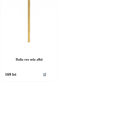
Dalia roz sola albă
🛒
169
lei