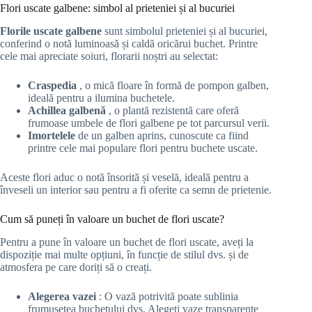
Flori uscate galbene: simbol al prieteniei și al bucuriei
Florile uscate galbene
sunt simbolul prieteniei și al bucuriei,
conferind o notă luminoasă și caldă oricărui buchet. Printre
cele mai apreciate soiuri, florarii noștri au selectat:
Craspedia
, o mică floare în formă de pompon galben,
ideală pentru a ilumina buchetele.
Achillea galbenă
, o plantă rezistentă care oferă
frumoase umbele de flori galbene pe tot parcursul verii.
Imortelele
de un galben aprins, cunoscute ca fiind
printre cele mai populare flori pentru buchete uscate.
Aceste flori aduc o notă însorită și veselă, ideală pentru a
înveseli un interior sau pentru a fi oferite ca semn de prietenie.
Cum să puneți în valoare un buchet de flori uscate?
Pentru a pune în valoare un buchet de flori uscate, aveți la
dispoziție mai multe opțiuni, în funcție de stilul dvs. și de
atmosfera pe care doriți să o creați.
Alegerea vazei
: O vază potrivită poate sublinia
frumusețea buchetului dvs. Alegeți vaze transparente