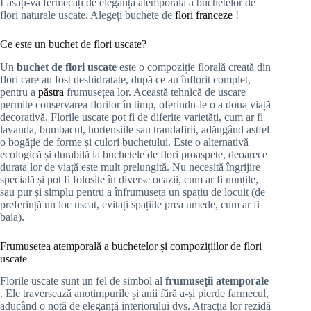
Lăsați-vă fermecați de eleganța atemporală a buchetelor de
flori naturale uscate. Alegeți buchete de
flori franceze
!
Ce este un buchet de flori uscate?
Un
buchet de flori uscate
este o compoziție florală creată din
flori care au fost deshidratate, după ce au înflorit complet,
pentru a
păstra
frumusețea lor. Această tehnică de uscare
permite conservarea florilor în timp, oferindu-le o a doua viață
decorativă. Florile uscate pot fi de diferite varietăți, cum ar fi
lavanda, bumbacul, hortensiile sau trandafirii, adăugând astfel
o bogăție de forme și culori buchetului. Este o alternativă
ecologică și durabilă la buchetele de flori proaspete, deoarece
durata lor de viață este mult prelungită. Nu necesită îngrijire
specială și pot fi folosite în diverse ocazii, cum ar fi nunțile,
sau pur și simplu pentru a înfrumuseța un spațiu de locuit (de
preferință un loc uscat, evitați spațiile prea umede, cum ar fi
baia).
Frumusețea atemporală a buchetelor și compozițiilor de flori
uscate
Florile uscate sunt un fel de simbol al
frumuseții atemporale
. Ele traversează anotimpurile și anii fără a-și pierde farmecul,
aducând o notă de eleganță interiorului dvs. Atracția lor rezidă