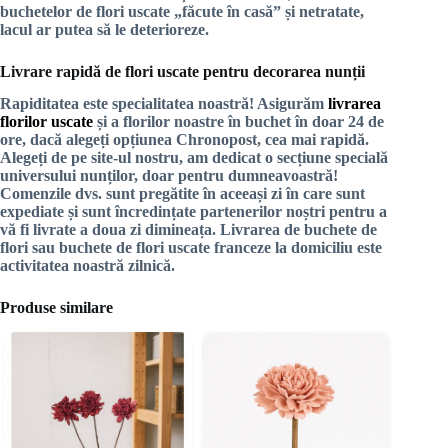
buchetelor de flori uscate „făcute în casă” și netratate,
lacul ar putea să le deterioreze.
Livrare rapidă de flori uscate pentru decorarea nunții
Rapiditatea este specialitatea noastră! Asigurăm
livrarea
florilor uscate
și a florilor noastre în buchet în doar 24 de
ore, dacă alegeți opțiunea Chronopost, cea mai rapidă.
Alegeți de pe site-ul nostru, am dedicat o secțiune specială
universului nunților, doar pentru dumneavoastră!
Comenzile dvs. sunt pregătite în aceeași zi în care sunt
expediate și sunt încredințate partenerilor noștri pentru a
vă fi livrate a doua zi dimineața. Livrarea de buchete de
flori sau buchete de flori uscate franceze la domiciliu este
activitatea noastră zilnică.
Produse similare