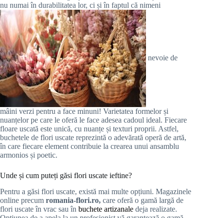
nu numai în durabilitatea lor, ci și în faptul că nimeni
nevoie de
mâini verzi pentru a face minuni! Varietatea formelor și
nuanțelor pe care le oferă le face adesea cadoul ideal. Fiecare
floare uscată este unică, cu nuanțe și texturi proprii. Astfel,
buchetele de flori uscate reprezintă o adevărată operă de artă,
în care fiecare element contribuie la crearea unui ansamblu
armonios și poetic.
Unde și cum puteți găsi flori uscate ieftine?
Pentru a găsi flori uscate, există mai multe opțiuni. Magazinele
online precum
romania-flori.ro,
care oferă o gamă largă de
flori uscate în vrac sau în
buchete artizanale
deja realizate.
Opțiunea de a apela la un profesionist vă garantează o gamă