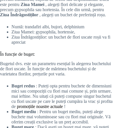
este pentru
Ziua Mamei
, alegeți flori delicate și elegante,
precum gypsophila sau hortensia. În cele din urmă, pentru
Ziua Îndrăgostiților
, alegeți un buchet de preferință roșu.
Nuntă: trandafiri albi, bujori, delphinium
Ziua Mamei: gypsophila, hortensie,
Ziua Îndrăgostiților: un buchet de flori uscate roșii va fi
apreciat
În funcție de buget:
Bugetul dvs. este un parametru esențial în alegerea buchetului
de flori uscate. În funcție de mărimea buchetului și de
varietatea florilor, prețurile pot varia.
Buget redus
: Puteți opta pentru buchete de dimensiuni
mici sau compoziții cu flori mai comune și, prin urmare,
mai ieftine. Nu uitați că puteți compune singur buchetul
cu flori uscate pe care le puteți cumpăra la vrac și profita
de
promoțiile noastre actuale
!
Buget mediu
: Pentru un buget mediu, puteți alege
buchete mai voluminoase sau cu flori mai originale. Vă
oferim creații exclusive la un preț accesibil.
Buget mare
: Dacă aveți un buget mai mare, vă puteți