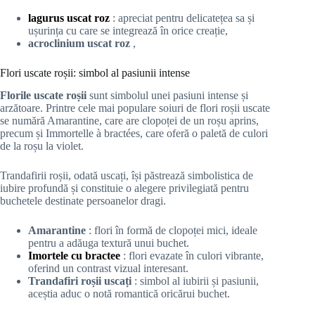
lagurus uscat roz
: apreciat pentru delicatețea sa și
ușurința cu care se integrează în orice creație,
acroclinium uscat roz
,
Flori uscate roșii: simbol al pasiunii intense
Florile uscate roșii
sunt simbolul unei pasiuni intense și
arzătoare. Printre cele mai populare soiuri de flori roșii uscate
se numără Amarantine, care are clopoței de un roșu aprins,
precum și Immortelle à bractées, care oferă o paletă de culori
de la roșu la violet.
Trandafirii roșii, odată uscați, își păstrează simbolistica de
iubire profundă și constituie o alegere privilegiată pentru
buchetele destinate persoanelor dragi.
Amarantine
: flori în formă de clopoței mici, ideale
pentru a adăuga textură unui buchet.
Imortele cu bractee
: flori evazate în culori vibrante,
oferind un contrast vizual interesant.
Trandafiri roșii uscați
: simbol al iubirii și pasiunii,
aceștia aduc o notă romantică oricărui buchet.