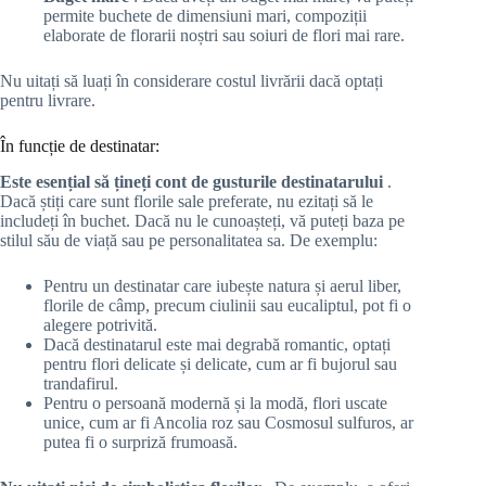
permite buchete de dimensiuni mari, compoziții
elaborate de florarii noștri sau soiuri de flori mai rare.
Nu uitați să luați în considerare costul livrării dacă optați
pentru livrare.
În funcție de destinatar:
Este esențial să țineți cont de gusturile destinatarului
.
Dacă știți care sunt florile sale preferate, nu ezitați să le
includeți în buchet. Dacă nu le cunoașteți, vă puteți baza pe
stilul său de viață sau pe personalitatea sa. De exemplu:
Pentru un destinatar care iubește natura și aerul liber,
florile de câmp, precum ciulinii sau eucaliptul, pot fi o
alegere potrivită.
Dacă destinatarul este mai degrabă romantic, optați
pentru flori delicate și delicate, cum ar fi bujorul sau
trandafirul.
Pentru o persoană modernă și la modă, flori uscate
unice, cum ar fi Ancolia roz sau Cosmosul sulfuros, ar
putea fi o surpriză frumoasă.