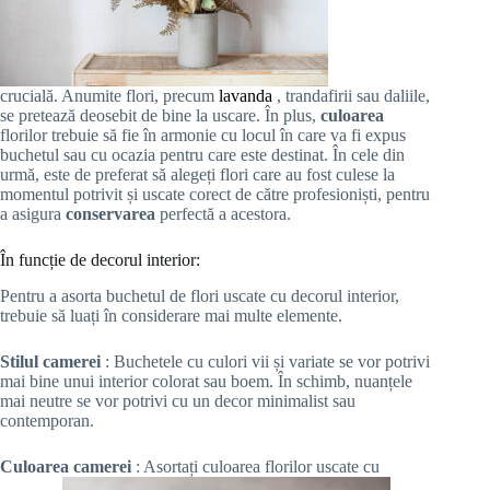
crucială. Anumite flori, precum
lavanda
, trandafirii sau daliile,
se pretează deosebit de bine la uscare. În plus,
culoarea
florilor trebuie să fie în armonie cu locul în care va fi expus
buchetul sau cu ocazia pentru care este destinat. În cele din
urmă, este de preferat să alegeți flori care au fost culese la
momentul potrivit și uscate corect de către profesioniști, pentru
a asigura
conservarea
perfectă a acestora.
În funcție de decorul interior:
Pentru a asorta buchetul de flori uscate cu decorul interior,
trebuie să luați în considerare mai multe elemente.
Stilul camerei
: Buchetele cu culori vii și variate se vor potrivi
mai bine unui interior colorat sau boem. În schimb, nuanțele
mai neutre se vor potrivi cu un decor minimalist sau
contemporan.
Culoarea camerei
: Asortați culoarea florilor uscate cu