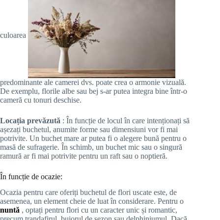
culoarea
predominante ale camerei dvs. poate crea o armonie vizuală.
De exemplu, florile albe sau bej s-ar putea integra bine într-o
cameră cu tonuri deschise.
Locația prevăzută
: În funcție de locul în care intenționați să
așezați buchetul, anumite forme sau dimensiuni vor fi mai
potrivite. Un buchet mare ar putea fi o alegere bună pentru o
masă de sufragerie. În schimb, un buchet mic sau o singură
ramură ar fi mai potrivite pentru un raft sau o noptieră.
În funcție de ocazie:
Ocazia pentru care oferiți buchetul de flori uscate este, de
asemenea, un element cheie de luat în considerare. Pentru o
nuntă
, optați pentru flori cu un caracter unic și romantic,
precum trandafirul, bujorul de sezon sau delphiniumul. Dacă