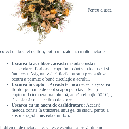
Pentru a usca
corect un buchet de flori, pot fi utilizate mai multe metode.
Uscarea la aer liber
: această metodă constă în
suspendarea florilor cu capul în jos într-un loc uscat și
întunecat. Asigurați-vă că florile nu sunt prea strânse
pentru a permite o bună circulație a aerului.
Uscarea în cuptor
: Această tehnică necesită așezarea
florilor pe hârtie de copt și apoi pe o tavă. Setați
cuptorul la temperatura minimă, adică cel puțin 50 °C, și
lăsați-le să se usuce timp de 2 ore.
Uscarea cu un agent de deshidratare
: Această
metodă constă în utilizarea unui gel de siliciu pentru a
absorbi rapid umezeala din flori.
Indiferent de metoda aleasă, este esențial să pregătiți bine