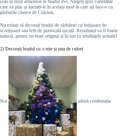
colo în mod armonios în bradul dvs. Alegeți apoi varietățile
care vă plac și așezați-le în același mod în care ați face-o cu
globurile clasice de Crăciun.
Nu ezitați să decorați bradul de sărbători cu bețișoare de
scorțișoară sau felii de portocală uscată. Rezultatul va fi foarte
natural, pentru un brad original și în ton cu tendințele actuale!
2) Decorați bradul cu o mie și una de culori
Noi
adoră combinația