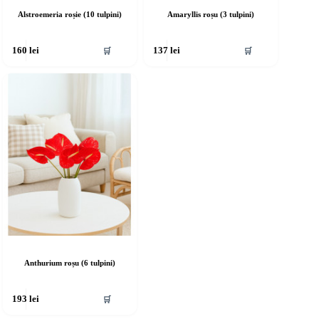
Alstroemeria roșie (10 tulpini)
Amaryllis roșu (3 tulpini)
🛒
🛒
160
lei
137
lei
Anthurium roșu (6 tulpini)
🛒
193
lei