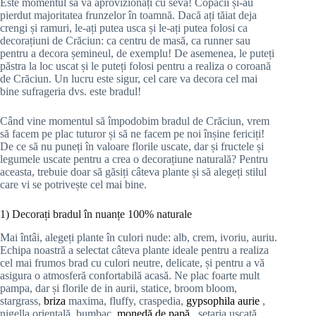
Este momentul să vă aprovizionați cu seva! Copacii și-au
pierdut majoritatea frunzelor în toamnă. Dacă ați tăiat deja
crengi și ramuri, le-ați putea usca și le-ați putea folosi ca
decorațiuni de Crăciun: ca centru de masă, ca runner sau
pentru a decora șemineul, de exemplu! De asemenea, le puteți
păstra la loc uscat și le puteți folosi pentru a realiza o coroană
de Crăciun. Un lucru este sigur, cel care va decora cel mai
bine sufrageria dvs. este bradul!
Când vine momentul să împodobim bradul de Crăciun, vrem
să facem pe plac tuturor și să ne facem pe noi înșine fericiți!
De ce să nu puneți în valoare florile uscate, dar și fructele și
legumele uscate pentru a crea o decorațiune naturală? Pentru
aceasta, trebuie doar să găsiți câteva plante și să alegeți stilul
care vi se potrivește cel mai bine.
1) Decorați bradul în nuanțe 100% naturale
Mai întâi, alegeți plante în culori nude: alb, crem, ivoriu, auriu.
Echipa noastră a selectat câteva plante ideale pentru a realiza
cel mai frumos brad cu culori neutre, delicate, și pentru a vă
asigura o atmosferă confortabilă acasă. Ne plac foarte mult
pampa, dar și florile de in aurii, statice, broom bloom,
stargrass,
briza
maxima, fluffy, craspedia,
gypsophila aurie
,
nigella orientală, bumbac,
monedă de papă
, setaria uscată …