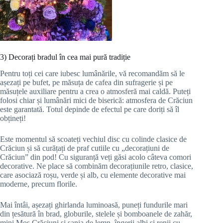
3) Decorați bradul în cea mai pură tradiție
Pentru toți cei care iubesc lumânările, vă recomandăm să le
așezați pe bufet, pe măsuța de cafea din sufragerie și pe
măsuțele auxiliare pentru a crea o atmosferă mai caldă. Puteți
folosi chiar și lumânări mici de biserică: atmosfera de Crăciun
este garantată. Totul depinde de efectul pe care doriți să îl
obțineți!
Este momentul să scoateți vechiul disc cu colinde clasice de
Crăciun și să curățați de praf cutiile cu „decorațiuni de
Crăciun” din pod! Cu siguranță veți găsi acolo câteva comori
decorative. Ne place să combinăm decorațiunile retro, clasice,
care asociază roșu, verde și alb, cu elemente decorative mai
moderne, precum florile.
Mai întâi, așezați ghirlanda luminoasă, puneți fundurile mari
din țesătură în brad, globurile, stelele și bomboanele de zahăr,
mini Moș Crăciuni și sania de lemn, îngerii albi și renii cu