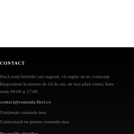
CONTACT
Dacă aveți întrebări sau sugestii, vă rugăm să ne contactați.
Răspundem în termen de 24 de ore, de luni până vineri, între
orele 09:00 și 17:00.
contact@romania-flori.ro
Urmărește comanda mea
Contactează-ne pentru comanda mea
Recenziile clienților