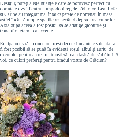
Desigur, puteți alege nuanțele care se potrivesc perfect cu
dorințele dvs.! Pentru a împodobi regele pădurilor, Léa, Loïc
și Carine au integrat mai întâi capetele de hortensii în masă,
astfel încât să umple spațiile respectând degradarea culorilor.
Abia după aceea a fost posibil să se adauge globurile și
trandafirii eterni, ca accente.
Echipa noastră a conceput acest decor și nuanțele sale, dar ar
fi fost posibil să se pună în evidență roșul, albul și auriu, de
exemplu, pentru a crea o atmosferă mai clasică de sărbători. Și
voi, ce culori preferați pentru bradul vostru de Crăciun?