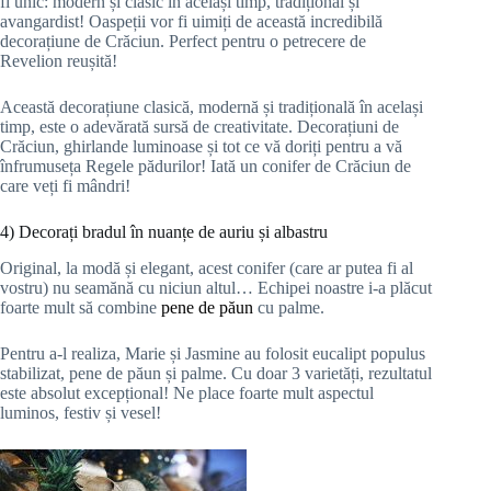
fi unic: modern și clasic în același timp, tradițional și
avangardist! Oaspeții vor fi uimiți de această incredibilă
decorațiune de Crăciun. Perfect pentru o petrecere de
Revelion reușită!
Această decorațiune clasică, modernă și tradițională în același
timp, este o adevărată sursă de creativitate. Decorațiuni de
Crăciun, ghirlande luminoase și tot ce vă doriți pentru a vă
înfrumuseța Regele pădurilor! Iată un conifer de Crăciun de
care veți fi mândri!
4) Decorați bradul în nuanțe de auriu și albastru
Original, la modă și elegant, acest conifer (care ar putea fi al
vostru) nu seamănă cu niciun altul… Echipei noastre i-a plăcut
foarte mult să combine
pene de păun
cu palme.
Pentru a-l realiza, Marie și Jasmine au folosit eucalipt populus
stabilizat, pene de păun și palme. Cu doar 3 varietăți, rezultatul
este absolut excepțional! Ne place foarte mult aspectul
luminos, festiv și vesel!