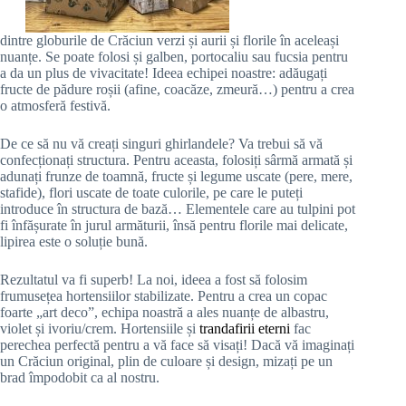
dintre globurile de Crăciun verzi și aurii și florile în aceleași
nuanțe. Se poate folosi și galben, portocaliu sau fucsia pentru
a da un plus de vivacitate! Ideea echipei noastre: adăugați
fructe de pădure roșii (afine, coacăze, zmeură…) pentru a crea
o atmosferă festivă.
De ce să nu vă creați singuri ghirlandele? Va trebui să vă
confecționați structura. Pentru aceasta, folosiți sârmă armată și
adunați frunze de toamnă, fructe și legume uscate (pere, mere,
stafide), flori uscate de toate culorile, pe care le puteți
introduce în structura de bază… Elementele care au tulpini pot
fi înfășurate în jurul armăturii, însă pentru florile mai delicate,
lipirea este o soluție bună.
Rezultatul va fi superb! La noi, ideea a fost să folosim
frumusețea hortensiilor stabilizate. Pentru a crea un copac
foarte „art deco”, echipa noastră a ales nuanțe de albastru,
violet și ivoriu/crem. Hortensiile și
trandafirii eterni
fac
perechea perfectă pentru a vă face să visați! Dacă vă imaginați
un Crăciun original, plin de culoare și design, mizați pe un
brad împodobit ca al nostru.