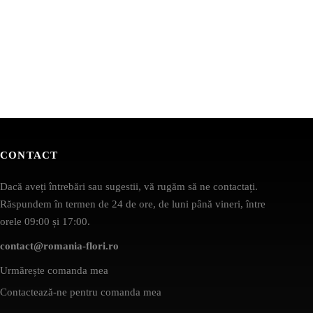
CONTACT
Dacă aveți întrebări sau sugestii, vă rugăm să ne contactați.
Răspundem în termen de 24 de ore, de luni până vineri, între
orele 09:00 și 17:00.
contact@romania-flori.ro
Urmărește comanda mea
Contactează-ne pentru comanda mea