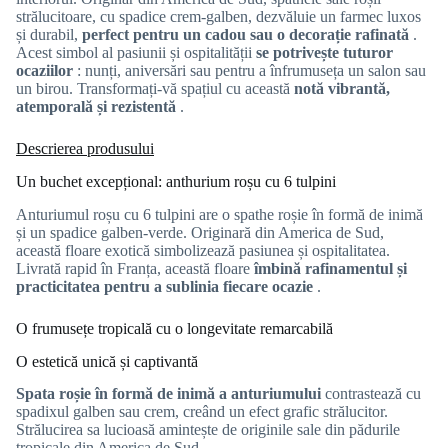
strălucitoare, cu spadice crem-galben, dezvăluie un farmec luxos
și durabil,
perfect pentru un cadou sau o decorație rafinată
.
Acest simbol al pasiunii și ospitalității
se potrivește tuturor
ocaziilor
: nunți, aniversări sau pentru a înfrumuseța un salon sau
un birou.
Transformați-vă spațiul cu această
notă vibrantă,
atemporală și rezistentă
.
Descrierea produsului
Un buchet excepțional: anthurium roșu cu 6 tulpini
Anturiumul roșu cu 6 tulpini are o spathe roșie în formă de inimă
și un spadice galben-verde. Originară din America de Sud,
această floare exotică simbolizează pasiunea și ospitalitatea.
Livrată rapid în Franța, această floare
îmbină rafinamentul și
practicitatea pentru a sublinia fiecare ocazie
.
O frumusețe tropicală cu o longevitate remarcabilă
O estetică unică și captivantă
Spata roșie în formă de inimă a anturiumului
contrastează cu
spadixul galben sau crem, creând un efect grafic strălucitor.
Strălucirea sa lucioasă amintește de originile sale din pădurile
tropicale din America de Sud.