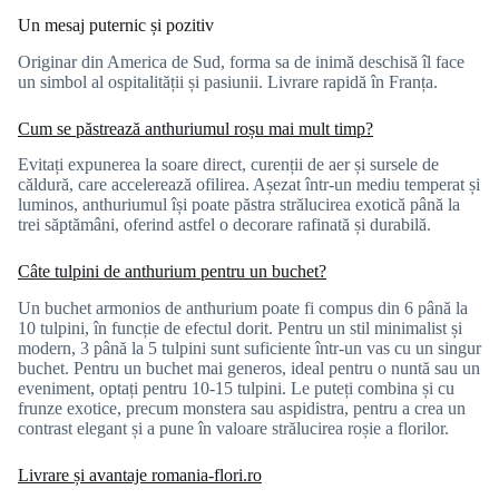
Un mesaj puternic și pozitiv
Originar din America de Sud, forma sa de inimă deschisă îl face
un simbol al ospitalității și pasiunii. Livrare rapidă în Franța.
Cum se păstrează anthuriumul roșu mai mult timp?
Evitați expunerea la soare direct, curenții de aer și sursele de
căldură, care accelerează ofilirea. Așezat într-un mediu temperat și
luminos, anthuriumul își poate păstra strălucirea exotică până la
trei săptămâni, oferind astfel o decorare rafinată și durabilă.
Câte tulpini de anthurium pentru un buchet?
Un buchet armonios de anthurium poate fi compus din 6 până la
10 tulpini, în funcție de efectul dorit. Pentru un stil minimalist și
modern, 3 până la 5 tulpini sunt suficiente într-un vas cu un singur
buchet. Pentru un buchet mai generos, ideal pentru o nuntă sau un
eveniment, optați pentru 10-15 tulpini. Le puteți combina și cu
frunze exotice, precum monstera sau aspidistra, pentru a crea un
contrast elegant și a pune în valoare strălucirea roșie a florilor.
Livrare și avantaje romania-flori.ro