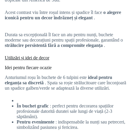
Acest contrast viu între roșul intens și spadice îl face
o alegere
iconică pentru un decor îndrăzneț și elegant
.
Durata sa excepțională îl face un atu pentru nunți, buchete
moderne sau decorațiuni pentru spații profesionale, garantând o
strălucire persistentă fără a compromite eleganța
.
Utilizări și idei de decor
Idei pentru fiecare ocazie
Anturiumul roșu în buchete de 6 tulpini este
ideal pentru
eleganța sa discretă
. Spata sa roșie strălucitoare care înconjoară
un spadice galben/verde se adaptează la diverse utilizări.
În buchet grafic
: perfect pentru decorarea spațiilor
profesionale datorită duratei sale lungi de viață (2-3
săptămâni).
Pentru evenimente
: indispensabile la nunți sau petreceri,
simbolizând pasiunea și fericirea.