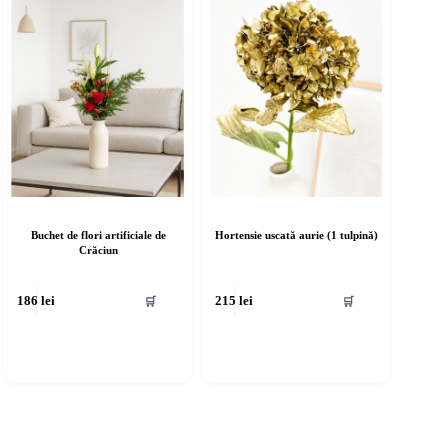
Buchet de flori artificiale de
Hortensie uscată aurie (1 tulpină)
Crăciun
🛒
🛒
186
lei
215
lei