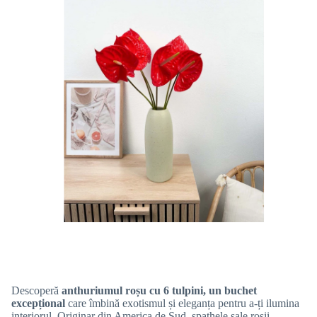
Descoperă
anthuriumul roșu cu 6 tulpini, un buchet
excepțional
care îmbină exotismul și eleganța pentru a-ți ilumina
interiorul. Originar din America de Sud, spathele sale roșii