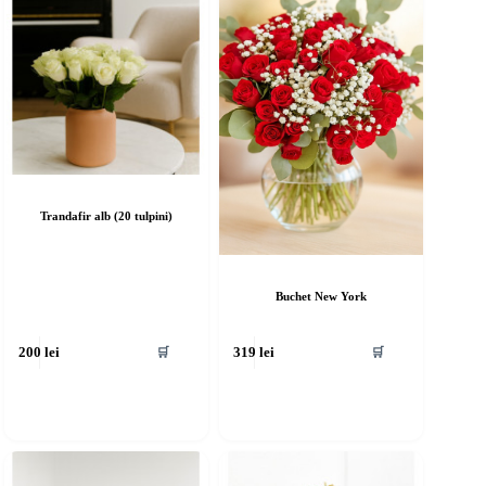
Trandafir alb (20 tulpini)
Buchet New York
🛒
🛒
200
lei
319
lei