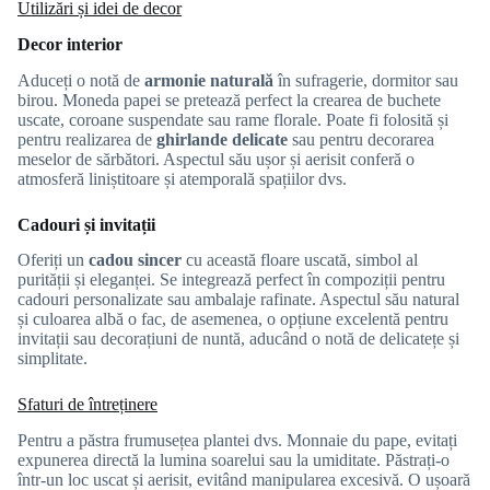
Utilizări și idei de decor
Decor interior
Aduceți o notă de
armonie naturală
în sufragerie, dormitor sau
birou. Moneda papei se pretează perfect la crearea de buchete
uscate, coroane suspendate sau rame florale. Poate fi folosită și
pentru realizarea de
ghirlande delicate
sau pentru decorarea
meselor de sărbători. Aspectul său ușor și aerisit conferă o
atmosferă liniștitoare și atemporală spațiilor dvs.
Cadouri și invitații
Oferiți un
cadou sincer
cu această floare uscată, simbol al
purității și eleganței. Se integrează perfect în compoziții pentru
cadouri personalizate sau ambalaje rafinate. Aspectul său natural
și culoarea albă o fac, de asemenea, o opțiune excelentă pentru
invitații sau decorațiuni de nuntă, aducând o notă de delicatețe și
simplitate.
Sfaturi de întreținere
Pentru a păstra frumusețea plantei dvs. Monnaie du pape, evitați
expunerea directă la lumina soarelui sau la umiditate. Păstrați-o
într-un loc uscat și aerisit, evitând manipularea excesivă. O ușoară