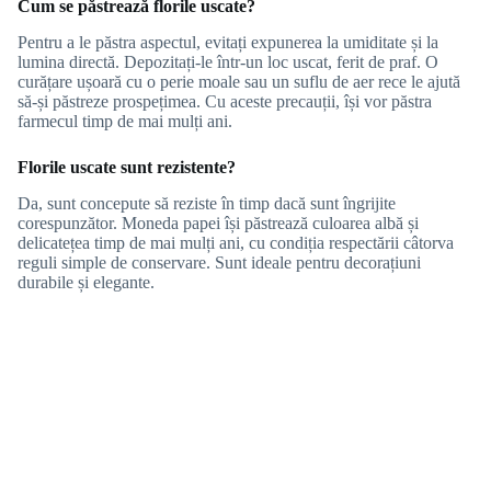
Cum se păstrează florile uscate?
Pentru a le păstra aspectul, evitați expunerea la umiditate și la
lumina directă. Depozitați-le într-un loc uscat, ferit de praf. O
curățare ușoară cu o perie moale sau un suflu de aer rece le ajută
să-și păstreze prospețimea. Cu aceste precauții, își vor păstra
farmecul timp de mai mulți ani.
Florile uscate sunt rezistente?
Da, sunt concepute să reziste în timp dacă sunt îngrijite
corespunzător. Moneda papei își păstrează culoarea albă și
delicatețea timp de mai mulți ani, cu condiția respectării câtorva
reguli simple de conservare. Sunt ideale pentru decorațiuni
durabile și elegante.