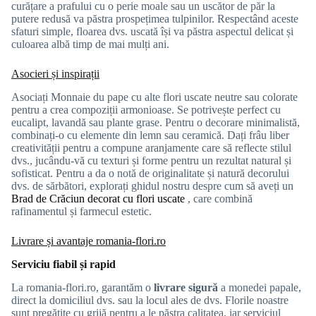
curățare a prafului cu o perie moale sau un uscător de păr la
putere redusă va păstra prospețimea tulpinilor. Respectând aceste
sfaturi simple, floarea dvs. uscată își va păstra aspectul delicat și
culoarea albă timp de mai mulți ani.
Asocieri și inspirații
Asociați Monnaie du pape cu alte flori uscate neutre sau colorate
pentru a crea compoziții armonioase. Se potrivește perfect cu
eucalipt, lavandă sau plante grase. Pentru o decorare minimalistă,
combinați-o cu elemente din lemn sau ceramică. Dați frâu liber
creativității pentru a compune aranjamente care să reflecte stilul
dvs., jucându-vă cu texturi și forme pentru un rezultat natural și
sofisticat. Pentru a da o notă de originalitate și natură decorului
dvs. de sărbători, explorați ghidul nostru despre cum să aveți un
Brad de Crăciun decorat cu flori uscate
, care combină
rafinamentul și farmecul estetic.
Livrare și avantaje romania-flori.ro
Serviciu fiabil și rapid
La romania-flori.ro, garantăm o
livrare sigură
a monedei papale,
direct la domiciliul dvs. sau la locul ales de dvs. Florile noastre
sunt pregătite cu grijă pentru a le păstra calitatea, iar serviciul