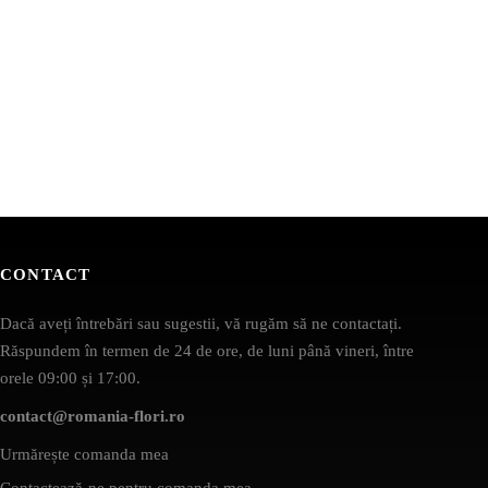
CONTACT
Dacă aveți întrebări sau sugestii, vă rugăm să ne contactați.
Răspundem în termen de 24 de ore, de luni până vineri, între
orele 09:00 și 17:00.
contact@romania-flori.ro
Urmărește comanda mea
Contactează-ne pentru comanda mea