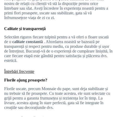
nostru de relații cu clienții vă stă la dispoziție pentru orice
întrebare sau sfat. Aveți încredere în experiența noastră pentru a
primi flori proaspete, uscate sau stabilizate, gata să vă
înfrumusețeze viața de zi cu zi.
Calitate și transparență
Selectăm riguros fiecare tulpină pentru a vă oferi o floare uscată
de o
calitate constantă
. Abordarea noastră se bazează pe
transparență și respect pentru mediu, cu produse durabile și ușor
de întreținut. Bucurați-vă de o experiență de cumpărare liniștită, în
care fiecare etapă este gândită pentru satisfacția și plăcerea dvs.
estetică.
Întrebări frecvente
Florile ajung proaspete?
Florile uscate, precum Monnaie du pape, sunt deja stabilizate și
nu trebuie să fie proaspete. Cu toate acestea, ele sunt selectate cu
grijă pentru a garanta frumusețea și rezistența lor în timp. La
livrare, acestea ajung în stare perfectă, gata să fie integrate în
creațiile sau decorațiunile dvs.