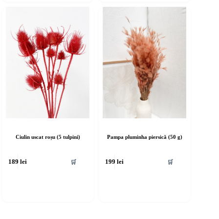
Ciulin uscat roșu (5 tulpini)
Pampa pluminha piersică (50 g)
🛒
🛒
189
lei
199
lei