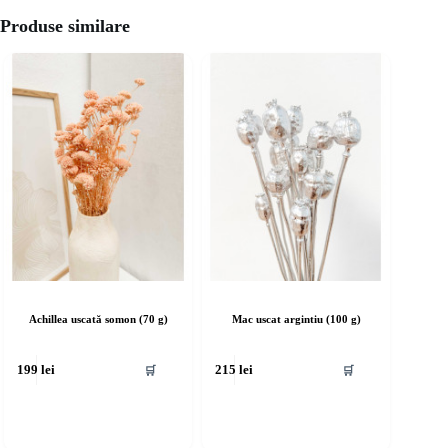
Produse similare
Achillea uscată somon (70 g)
Mac uscat argintiu (100 g)
🛒
🛒
199
lei
215
lei