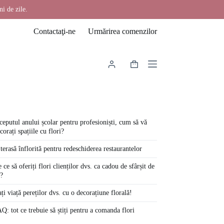
ni de zile.
Contactaţi-ne
Urmărirea comenzilor
Coș
de
cumpărături
ceputul anului școlar pentru profesioniști, cum să vă
corați spațiile cu flori?
terasă înflorită pentru redeschiderea restaurantelor
 ce să oferiți flori clienților dvs. ca cadou de sfârșit de
?
ți viață pereților dvs. cu o decorațiune florală!
Q: tot ce trebuie să știți pentru a comanda flori