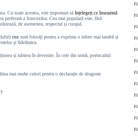
Fl
nea. Cu toate acestea, este important să
înțelegeți ce înseamnă
Fl
rea preferată a francezilor. Cea mai populară este, fără
olizează, de asemenea, respectul și curajul.
Fl
dafirii
roz
sunt folosiți pentru a exprima o iubire mai tandră și
Fl
ntelor și fidelitatea.
Fl
cțiunea și iubirea în devenire. În cele din urmă, portocaliul
Fl
Fl
ina mai multe culori pentru o declarație de dragoste
Fl
y?
Fl
Fl
Fl
Fl