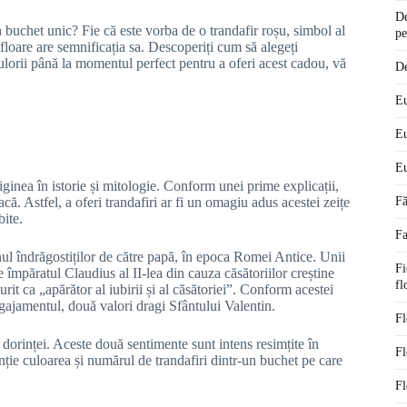
De
n buchet unic? Fie că este vorba de o trandafir roșu, simbol al
pe
 floare are semnificația sa. Descoperiți cum să alegeți
lorii până la momentul perfect pentru a oferi acest cadou, vă
De
Eu
Eu
Eu
riginea în istorie și mitologie. Conform unei prime explicații,
eacă. Astfel, a oferi trandafiri ar fi un omagiu adus acestei zeițe
Fă
bite.
Fa
onul îndrăgostiților de către papă, în epoca Romei Antice. Unii
Fi
împăratul Claudius al II-lea din cauza căsătoriilor creștine
fl
rit ca „apărător al iubirii și al căsătoriei”. Conform acestei
 angajamentul, două valori dragi Sfântului Valentin.
Fl
 dorinței. Aceste două sentimente sunt intens resimțite în
Fl
enție culoarea și numărul de trandafiri dintr-un buchet pe care
Fl