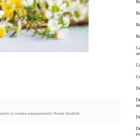
Bu
Bu
Bu
Bu
Ce
ar
Co
Cr
De
De
in
vazelor și crearea aranjamentelor florale durabile.
De
De
ev