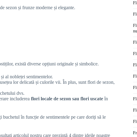
Fl
de sezon și frunze moderne și elegante.
Fl
Fl
nu
Fl
Fl
tiților, există diverse opțiuni originale și simbolice.
Fl
 și al nobleței sentimentelor.
Fl
țea lor delicată și culorile vii. În plus, sunt flori de sezon,
Fl
chetului dvs.
derare includerea
flori locale de sezon sau flori uscate
în
Fl
Fl
i buchetul în funcție de sentimentele pe care doriți să le
Fl
Fr
ultați articolul nostru care prezintă 4 dintre ideile noastre