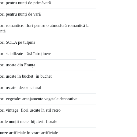
ori pentru nunți de primăvară
ori pentru nunți de vară
ori romantice: flori pentru o atmosferă romantică la
ntă
ori SOLA pe tulpină
ori stabilizate: fără întreținere
ori uscate din Franța
ori uscate în buchet: în buchet
ori uscate: decor natural
ori vegetale: aranjamente vegetale decorative
ori vintage: flori uscate în stil retro
orile nunții mele: bijuterii florale
unze artificiale în vrac: artificiale