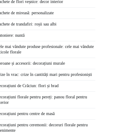
chete de flori veșnice: decor interior
chete de mireasă: personalizate
chete de trandafiri: roșii sau albi
toniere: nuntă
le mai vândute produse profesionale: cele mai vândute
ticole florale
roane și accesorii: decorațiuni murale
ize în vrac: crize în cantități mari pentru profesioniști
corațiuni de Crăciun: flori și brad
corațiuni florale pentru pereți: panou floral pentru
terior
corațiuni pentru centre de masă
corațiuni pentru ceremonii: decoruri florale pentru
enimente