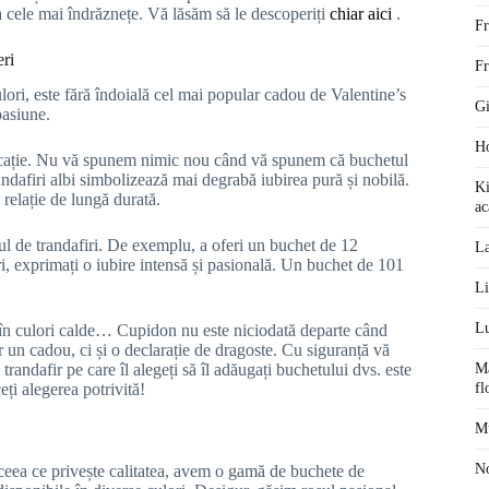
la cele mai îndrăznețe. Vă lăsăm să le descoperiți
chiar aici
.
Fr
eri
Fr
ulori, este fără îndoială cel mai popular cadou de Valentine’s
Gi
pasiune.
Ho
nificație. Nu vă spunem nimic nou când vă spunem că buchetul
andafiri albi simbolizează mai degrabă iubirea pură și nobilă.
Ki
 relație de lungă durată.
ac
ul de trandafiri. De exemplu, a oferi un buchet de 12
La
ri, exprimați o iubire intensă și pasională. Un buchet de 101
Li
Lu
ă în culori calde… Cupidon nu este niciodată departe când
r un cadou, ci și o declarație de dragoste. Cu siguranță vă
Ma
randafir pe care îl alegeți să îl adăugați buchetului dvs. este
fl
eți alegerea potrivită!
Mu
No
 ceea ce privește calitatea, avem o gamă de buchete de