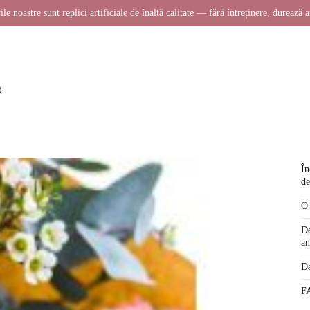
ile noastre sunt replici artificiale de înaltă calitate — fără întreținere, durează a
În
de
O 
De
an
Da
FA