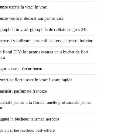
unze uscate în vrac: în vrac
unze veșnice: decorațiuni pentru casă
psophila în vrac: gipsophila de calitate en gros 24h
rtensii stabilizate: hortensii conservate pentru interior
t floral DIY: kit pentru crearea unui buchet de flori
asă
gurus uscat: decor boem
vrări de flori uscate în vrac: livrare rapidă
mânări parfumate franceze
teriale pentru arta florală: unelte profesionale pentru
ori
guet în buchete: talisman norocos
utăți și best-sellere: best-sellere