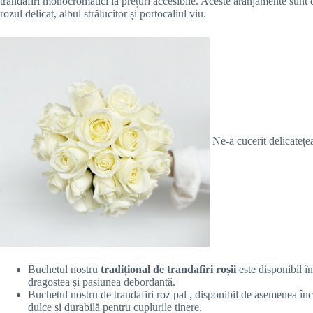
trandafiri monocromatici la prețuri accesibile. Aceste aranjamente sunt d
rozul delicat, albul strălucitor și portocaliul viu.
Ne-a cucerit delicatețe
Buchetul nostru
tradițional de trandafiri roșii
este disponibil î
dragostea și pasiunea debordantă.
Buchetul nostru de trandafiri roz pal , disponibil de asemenea înc
dulce și durabilă pentru cuplurile tinere.