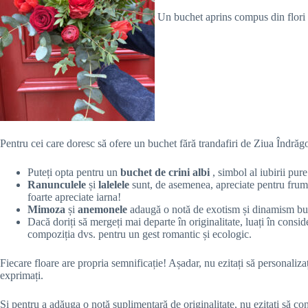
Un buchet aprins compus din flori 
Pentru cei care doresc să ofere un buchet fără trandafiri de Ziua Îndrăgos
Puteți opta pentru un
buchet de crini albi
, simbol al iubirii pure
Ranunculele
și
lalelele
sunt, de asemenea, apreciate pentru frumuse
foarte apreciate iarna!
Mimoza
și
anemonele
adaugă o notă de exotism și dinamism bu
Dacă doriți să mergeți mai departe în originalitate, luați în consi
compoziția dvs. pentru un gest romantic și ecologic.
Fiecare floare are propria semnificație! Așadar, nu ezitați să personalizaț
exprimați.
Și pentru a adăuga o notă suplimentară de originalitate, nu ezitați să cons