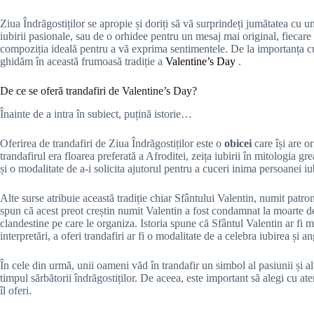
Ziua Îndrăgostiților se apropie și doriți să vă surprindeți jumătatea cu u
iubirii pasionale, sau de o orhidee pentru un mesaj mai original, fiecare
compoziția ideală pentru a vă exprima sentimentele. De la importanța cu
ghidăm în această frumoasă tradiție a
Valentine’s Day
.
De ce se oferă trandafiri de Valentine’s Day?
Înainte de a intra în subiect, puțină istorie…
Oferirea de trandafiri de Ziua Îndrăgostiților este o
obicei
care își are o
trandafirul era floarea preferată a Afroditei, zeița iubirii în mitologia gr
și o modalitate de a-i solicita ajutorul pentru a cuceri inima persoanei iu
Alte surse atribuie această tradiție chiar Sfântului Valentin, numit patr
spun că acest preot creștin numit Valentin a fost condamnat la moarte de 
clandestine pe care le organiza. Istoria spune că Sfântul Valentin ar fi mu
interpretări, a oferi trandafiri ar fi o modalitate de a celebra iubirea și
În cele din urmă, unii oameni văd în trandafir un simbol al pasiunii și al
timpul sărbătorii îndrăgostiților. De aceea, este important să alegi cu at
îl oferi.