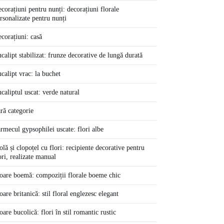
corațiuni pentru nunți: decorațiuni florale
rsonalizate pentru nunți
corațiuni: casă
calipt stabilizat: frunze decorative de lungă durată
calipt vrac: la buchet
caliptul uscat: verde natural
ră categorie
rmecul gypsophilei uscate: flori albe
olă și clopoțel cu flori: recipiente decorative pentru
ori, realizate manual
oare boemă: compoziții florale boeme chic
oare britanică: stil floral englezesc elegant
oare bucolică: flori în stil romantic rustic