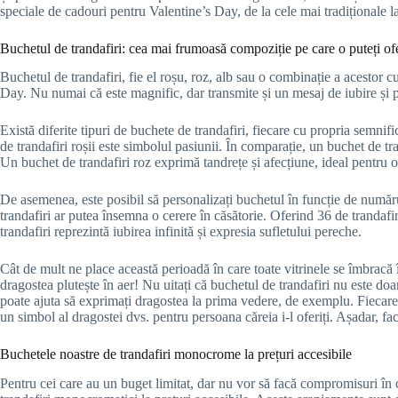
speciale de cadouri pentru Valentine’s Day, de la cele mai tradiționale 
Buchetul de trandafiri: cea mai frumoasă compoziție pe care o puteți of
Buchetul de trandafiri, fie el roșu, roz, alb sau o combinație a acestor c
Day. Nu numai că este magnific, dar transmite și un mesaj de iubire și 
Există diferite tipuri de buchete de trandafiri, fiecare cu propria sem
de trandafiri roșii este simbolul pasiunii. În comparație, un buchet de tr
Un buchet de trandafiri roz exprimă tandrețe și afecțiune, ideal pentru o
De asemenea, este posibil să personalizați buchetul în funcție de număr
trandafiri ar putea însemna o cerere în căsătorie. Oferind 36 de trandafi
trandafiri reprezintă iubirea infinită și expresia sufletului pereche.
Cât de mult ne place această perioadă în care toate vitrinele se îmbrac
dragostea plutește în aer! Nu uitați că buchetul de trandafiri nu este doa
poate ajuta să exprimați dragostea la prima vedere, de exemplu. Fiecare t
un simbol al dragostei dvs. pentru persoana căreia i-l oferiți. Așadar, fac
Buchetele noastre de trandafiri monocrome la prețuri accesibile
Pentru cei care au un buget limitat, dar nu vor să facă compromisuri în