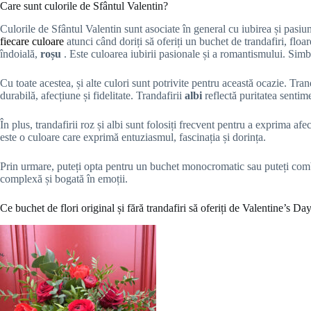
Care sunt culorile de Sfântul Valentin?
Culorile de Sfântul Valentin sunt asociate în general cu iubirea și pasiu
fiecare culoare
atunci când doriți să oferiți un buchet de trandafiri, floa
îndoială,
roșu
. Este culoarea iubirii pasionale și a romantismului. Simb
Cu toate acestea, și alte culori sunt potrivite pentru această ocazie. Tran
durabilă, afecțiune și fidelitate. Trandafirii
albi
reflectă puritatea sentime
În plus, trandafirii roz și albi sunt folosiți frecvent pentru a exprima afe
este o culoare care exprimă entuziasmul, fascinația și dorința.
Prin urmare, puteți opta pentru un buchet monocromatic sau puteți comb
complexă și bogată în emoții.
Ce buchet de flori original și fără trandafiri să oferiți de Valentine’s Da