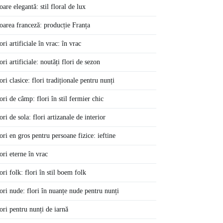
oare elegantă: stil floral de lux
oarea franceză: producție Franța
ori artificiale în vrac: în vrac
ori artificiale: noutăți flori de sezon
ori clasice: flori tradiționale pentru nunți
ori de câmp: flori în stil fermier chic
ori de sola: flori artizanale de interior
ori en gros pentru persoane fizice: ieftine
ori eterne în vrac
ori folk: flori în stil boem folk
ori nude: flori în nuanțe nude pentru nunți
ori pentru nunți de iarnă