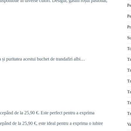
isponibile în diverse culori. Desigur, găsim roșul pasional,
Pe
Pe
Pr
Su
To
a și puritatea acestui buchet de trandafiri albi…
Tr
Tr
Tr
Tr
Tr
ncepând de la 25,90 €. Este perfect pentru a exprima
Tr
epând de la 25,90 €, este ideal pentru a exprima o iubire
Va