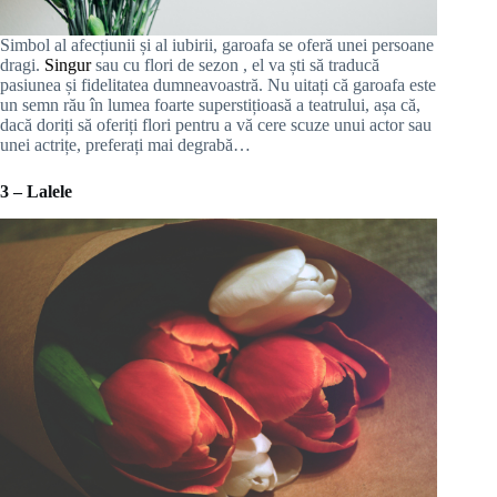
Simbol al afecțiunii și al iubirii, garoafa se oferă unei persoane
dragi.
Singur
sau cu flori de sezon , el va ști să traducă
pasiunea și fidelitatea dumneavoastră. Nu uitați că garoafa este
un semn rău în lumea foarte superstițioasă a teatrului, așa că,
dacă doriți să oferiți flori pentru a vă cere scuze unui actor sau
unei actrițe, preferați mai degrabă…
3 – Lalele