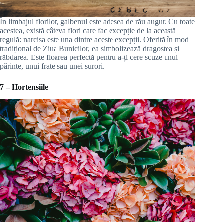
În limbajul florilor, galbenul este adesea de rău augur. Cu toate
acestea, există câteva flori care fac excepție de la această
regulă: narcisa este una dintre aceste excepții. Oferită în mod
tradițional de Ziua Bunicilor, ea simbolizează dragostea și
răbdarea. Este floarea perfectă pentru a-ți cere scuze unui
părinte, unui frate sau unei surori.
7 – Hortensiile