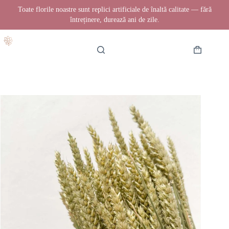
Toate florile noastre sunt replici artificiale de înaltă calitate — fără
întreținere, durează ani de zile.
Sari
la
conținut
Coș
de
cumpărătur