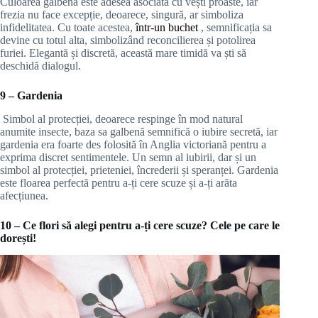
Culoarea galbenă este adesea asociată cu vești proaste, iar
frezia nu face excepție, deoarece, singură, ar simboliza
infidelitatea. Cu toate acestea,
într-un buchet
, semnificația sa
devine cu totul alta, simbolizând reconcilierea și potolirea
furiei. Elegantă și discretă, această mare timidă va ști să
deschidă dialogul.
9 – Gardenia
Simbol al protecției, deoarece respinge în mod natural
anumite insecte, baza sa galbenă semnifică o iubire secretă, iar
gardenia era foarte des folosită în Anglia victoriană pentru a
exprima discret sentimentele. Un semn al iubirii, dar și un
simbol al protecției, prieteniei, încrederii și speranței. Gardenia
este floarea perfectă pentru a-ți cere scuze și a-ți arăta
afecțiunea.
10 – Ce flori să alegi pentru a-ți cere scuze? Cele pe care le
dorești!