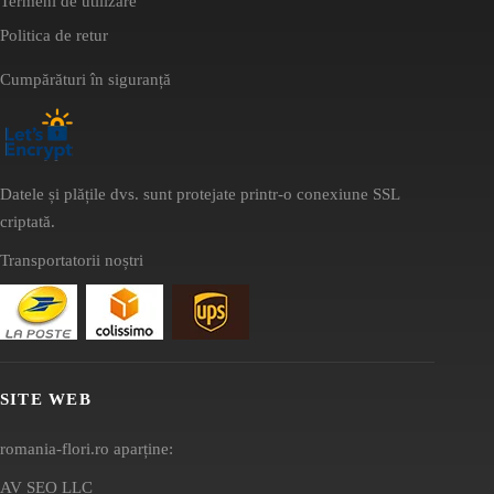
Termeni de utilizare
Politica de retur
Cumpărături în siguranță
Datele și plățile dvs. sunt protejate printr-o conexiune SSL
criptată.
Transportatorii noștri
SITE WEB
romania-flori.ro aparține:
AV SEO LLC