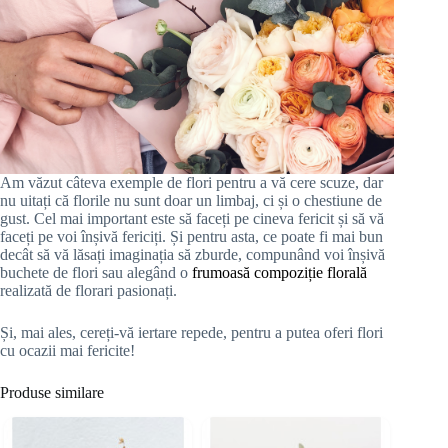
Am văzut câteva exemple de flori pentru a vă cere scuze, dar
nu uitați că florile nu sunt doar un limbaj, ci și o chestiune de
gust. Cel mai important este să faceți pe cineva fericit și să vă
faceți pe voi înșivă fericiți. Și pentru asta, ce poate fi mai bun
decât să vă lăsați imaginația să zburde, compunând voi înșivă
buchete de flori sau alegând o
frumoasă compoziție florală
realizată de florari pasionați.
Și, mai ales, cereți-vă iertare repede, pentru a putea oferi flori
cu ocazii mai fericite!
Produse similare