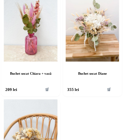
Buchet uscat Chiara + vază
Buchet uscat Diane
🛒
🛒
209
lei
355
lei