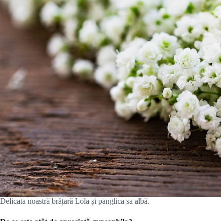
Delicata noastră brățară Lola și panglica sa albă.