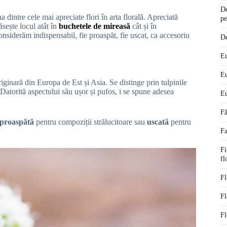
De
 dintre cele mai apreciate flori în arta florală. Apreciată
pe
găsește locul atât în
buchetele de mireasă
cât și în
considerăm indispensabil, fie proaspăt, fie uscat, ca accesoriu
De
Eu
Eu
riginară din Europa de Est și Asia. Se distinge prin tulpinile
. Datorită aspectului său ușor și pufos, i se spune adesea
Eu
Fă
 proaspătă
pentru compoziții strălucitoare sau
uscată
pentru
Fa
Fi
fl
Fl
Fl
Fl