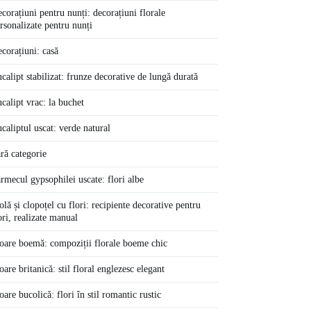
corațiuni pentru nunți: decorațiuni florale
rsonalizate pentru nunți
corațiuni: casă
calipt stabilizat: frunze decorative de lungă durată
calipt vrac: la buchet
caliptul uscat: verde natural
ră categorie
rmecul gypsophilei uscate: flori albe
olă și clopoțel cu flori: recipiente decorative pentru
ori, realizate manual
oare boemă: compoziții florale boeme chic
oare britanică: stil floral englezesc elegant
oare bucolică: flori în stil romantic rustic