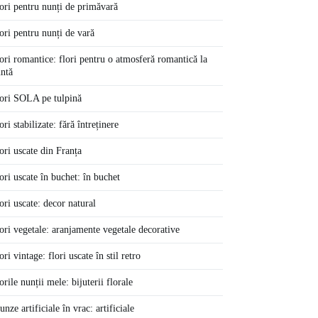
ori pentru nunți de primăvară
ori pentru nunți de vară
ori romantice: flori pentru o atmosferă romantică la
ntă
ori SOLA pe tulpină
ori stabilizate: fără întreținere
ori uscate din Franța
ori uscate în buchet: în buchet
ori uscate: decor natural
ori vegetale: aranjamente vegetale decorative
ori vintage: flori uscate în stil retro
orile nunții mele: bijuterii florale
unze artificiale în vrac: artificiale