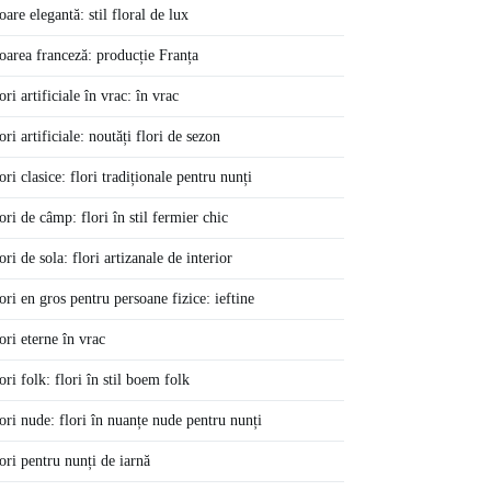
oare elegantă: stil floral de lux
oarea franceză: producție Franța
ori artificiale în vrac: în vrac
ori artificiale: noutăți flori de sezon
ori clasice: flori tradiționale pentru nunți
ori de câmp: flori în stil fermier chic
ori de sola: flori artizanale de interior
ori en gros pentru persoane fizice: ieftine
ori eterne în vrac
ori folk: flori în stil boem folk
ori nude: flori în nuanțe nude pentru nunți
ori pentru nunți de iarnă