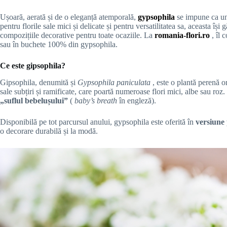
Ușoară, aerată și de o eleganță atemporală,
gypsophila
se impune ca una
pentru florile sale mici și delicate și pentru versatilitatea sa, aceasta își 
compozițiile decorative pentru toate ocaziile. La
romania-flori.ro
, îl 
sau în buchete 100% din gypsophila.
Ce este gipsophila?
Gipsophila, denumită și
Gypsophila paniculata
, este o plantă perenă o
sale subțiri și ramificate, care poartă numeroase flori mici, albe sau roz
„suflul bebelușului”
(
baby’s breath
în engleză).
Disponibilă pe tot parcursul anului, gypsophila este oferită în
versiune
o decorare durabilă și la modă.