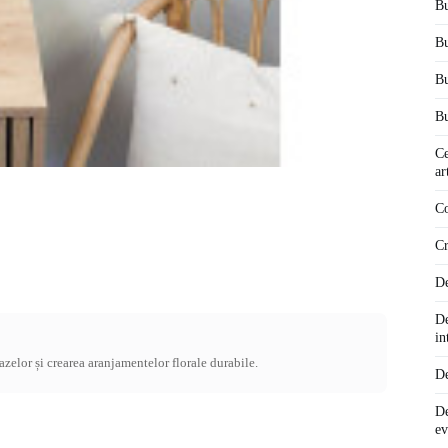
Bu
Bu
Bu
Bu
Ce
ar
Co
Cr
De
De
in
vazelor și crearea aranjamentelor florale durabile.
De
De
ev