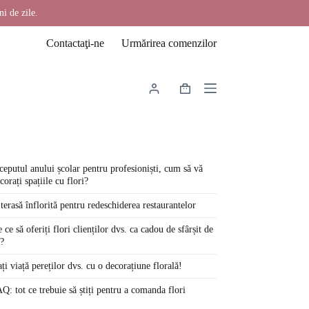
ni de zile.
Contactaţi-ne
Urmărirea comenzilor
Coș
de
cumpărături
ceputul anului școlar pentru profesioniști, cum să vă
corați spațiile cu flori?
terasă înflorită pentru redeschiderea restaurantelor
 ce să oferiți flori clienților dvs. ca cadou de sfârșit de
?
ți viață pereților dvs. cu o decorațiune florală!
Q: tot ce trebuie să știți pentru a comanda flori