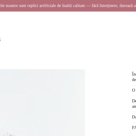
ile noastre sunt replici artificiale de înaltă calitate — fără întreținere, durează a
În
de
O 
De
an
Da
FA