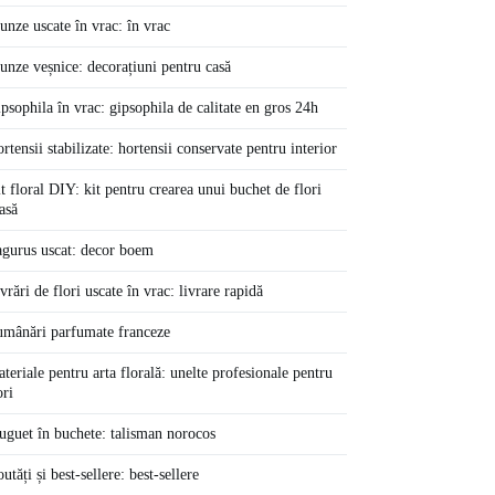
unze uscate în vrac: în vrac
unze veșnice: decorațiuni pentru casă
psophila în vrac: gipsophila de calitate en gros 24h
rtensii stabilizate: hortensii conservate pentru interior
t floral DIY: kit pentru crearea unui buchet de flori
asă
gurus uscat: decor boem
vrări de flori uscate în vrac: livrare rapidă
mânări parfumate franceze
teriale pentru arta florală: unelte profesionale pentru
ori
guet în buchete: talisman norocos
utăți și best-sellere: best-sellere