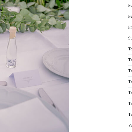
Pe
Pe
Pr
Su
To
Tr
Tr
Tr
Tr
Tr
Tr
Va