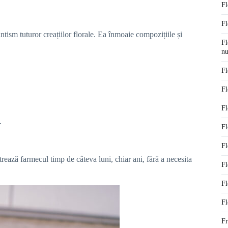
Fl
Fl
ntism tuturor creațiilor florale. Ea înmoaie compozițiile și
Fl
nu
Fl
Fl
Fl
.
.
Fl
Fl
rează farmecul timp de câteva luni, chiar ani, fără a necesita
Fl
Fl
Fl
Fr