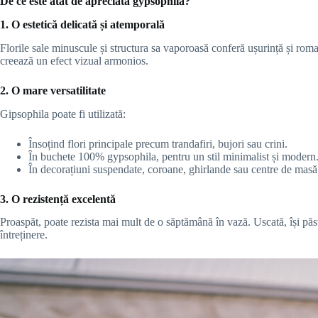
De ce este atât de apreciată gypsophila?
1. O estetică delicată și atemporală
Florile sale minuscule și structura sa vaporoasă conferă ușurință și roma
creează un efect vizual armonios.
2. O mare versatilitate
Gipsophila poate fi utilizată:
Însoțind flori principale precum trandafiri, bujori sau crini.
În buchete 100% gypsophila, pentru un stil minimalist și modern
În decorațiuni suspendate, coroane, ghirlande sau centre de masă
3. O rezistență excelentă
Proaspăt, poate rezista mai mult de o săptămână în vază. Uscată, își păst
întreținere.