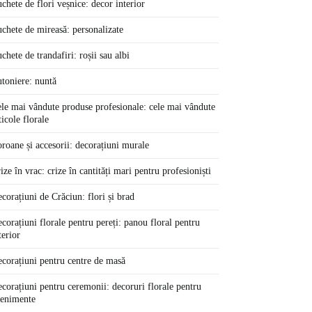
chete de flori veșnice: decor interior
chete de mireasă: personalizate
chete de trandafiri: roșii sau albi
toniere: nuntă
le mai vândute produse profesionale: cele mai vândute
ticole florale
roane și accesorii: decorațiuni murale
ize în vrac: crize în cantități mari pentru profesioniști
corațiuni de Crăciun: flori și brad
corațiuni florale pentru pereți: panou floral pentru
terior
corațiuni pentru centre de masă
corațiuni pentru ceremonii: decoruri florale pentru
enimente