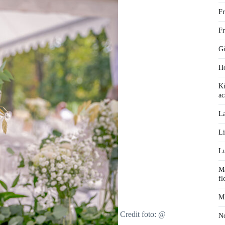
Fr
Fr
Gi
Ho
Ki
ac
La
Li
Lu
Ma
fl
Mu
Credit foto: @
No