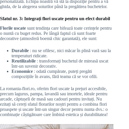
personalizată. Echipa noastră vă stă la dispoziție pentru a vă
ghida, de la alegerea soiurilor până la pregătirea buchetelor.
Sfatul nr. 3: Integrați flori uscate pentru un efect durabil
Florile uscate
sunt tendința care bifează toate cerințele pentru
o nuntă cu buget redus. Pe lângă faptul că sunt foarte
decorative (atmosferă boemă chic garantată), ele sunt:
Durabile
: nu se ofilesc, nici măcar în plină vară sau la
temperaturi ridicate.
Reutilizabile
: transformați buchetul de mireasă uscat
într-un suvenir decorativ.
Economice
: odată cumpărate, puteți pregăti
compozițiile în avans, fără teama că se vor ofili.
La romania-flori.ro, oferim flori uscate la prețuri accesibile,
precum lagurus, pampa, lavandă sau imortele, ideale pentru
arcade, căptușeli de masă sau cadouri pentru invitați. Nu
ezitați să cereți sfatul florarilor noștri pentru a combina flori
proaspete și uscate într-un singur decor pentru nunta dvs.: o
combinație câștigătoare care îmbină estetica și durabilitatea!