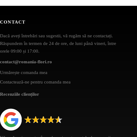
CONTACT
Dacă aveți întrebări sau sugestii, vă rugăm să ne contactați.
Răspundem în termen de 24 de ore, de luni până vineri, între
orele 09:00 și 17:00.
contact@romania-flori.ro
Urmărește comanda mea
Contactează-ne pentru comanda mea
Recenziile clienților