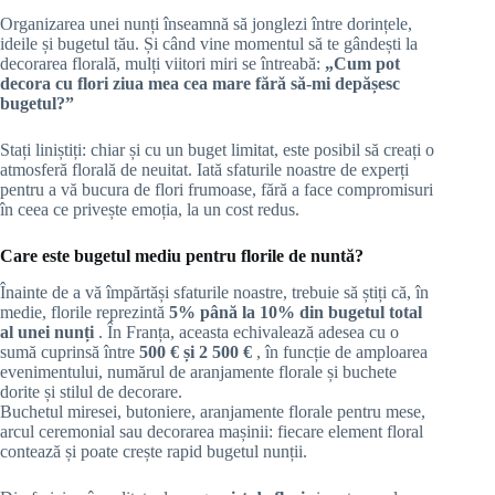
Organizarea unei nunți înseamnă să jonglezi între dorințele,
ideile și bugetul tău. Și când vine momentul să te gândești la
decorarea florală, mulți viitori miri se întreabă:
„Cum pot
decora cu flori ziua mea cea mare fără să-mi depășesc
bugetul?”
Stați liniștiți: chiar și cu un buget limitat, este posibil să creați o
atmosferă florală de neuitat. Iată sfaturile noastre de experți
pentru a vă bucura de flori frumoase, fără a face compromisuri
în ceea ce privește emoția, la un cost redus.
Care este bugetul mediu pentru florile de nuntă?
Înainte de a vă împărtăși sfaturile noastre, trebuie să știți că, în
medie, florile reprezintă
5% până la 10% din bugetul total
al unei nunți
. În Franța, aceasta echivalează adesea cu o
sumă cuprinsă între
500 € și 2 500 €
, în funcție de amploarea
evenimentului, numărul de aranjamente florale și buchete
dorite și stilul de decorare.
Buchetul miresei, butoniere, aranjamente florale pentru mese,
arcul ceremonial sau decorarea mașinii: fiecare element floral
contează și poate crește rapid bugetul nunții.