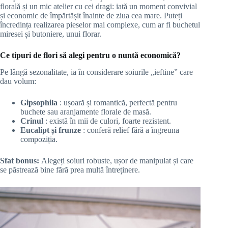
florală și un mic atelier cu cei dragi: iată un moment convivial
și economic de împărtășit înainte de ziua cea mare. Puteți
încredința realizarea pieselor mai complexe, cum ar fi buchetul
miresei și butoniere, unui florar.
Ce tipuri de flori să alegi pentru o nuntă economică?
Pe lângă sezonalitate, ia în considerare soiurile „ieftine” care
dau volum:
Gipsophila
: ușoară și romantică, perfectă pentru
buchete sau aranjamente florale de masă.
Crinul
: există în mii de culori, foarte rezistent.
Eucalipt și frunze
: conferă relief fără a îngreuna
compoziția.
Sfat bonus:
Alegeți soiuri robuste, ușor de manipulat și care
se păstrează bine fără prea multă întreținere.