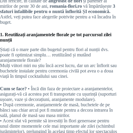
Din fericire, în calitate de
angrosist de flori
și partener al
mirilor de peste 30 de ani,
romania-flori.ro
vă împărtășește
3
sfaturi infailibile pentru o nuntă înflorită ȘI economică.
Astfel, veți putea face alegerile potrivite pentru a vă încadra în
buget.
1. Reutilizați aranjamentele florale pe tot parcursul zilei
nunții
Știați că o mare parte din bugetul pentru flori al nunții dvs.
poate fi optimizat simplu… reutilizând și mutând
aranjamentele florale?
Mulți viitori miri nu știu încă acest lucru, dar un arc înflorit sau
buchetele instalate pentru ceremonia civilă pot avea o a doua
viață în timpul cocktailului sau cinei.
Cum se face?
• Încă din faza de proiectare a aranjamentelor,
asigurați-vă că acestea pot fi transportate cu ușurință (suporturi
ușoare, vaze și decorațiuni, aranjamente modulare).
• După ceremonie, aranjamentele de masă, buchetele de pe
bănci sau chiar arcul pot fi mutate pentru a decora intrarea în
sală, planul de masă sau masa mirilor.
• Acest sfat vă permite să investiți în flori generoase pentru
unul dintre momentele cele mai importante ale zilei (schimbul
jurămintelor), prelungind în același timp efectul lor spectaculos