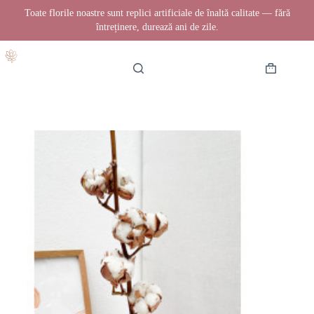
Toate florile noastre sunt replici artificiale de înaltă calitate — fără
întreținere, durează ani de zile.
Sari
la
conținut
Coș
de
cumpărătur