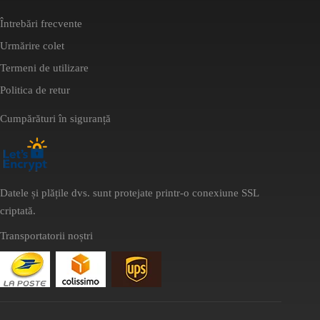
Întrebări frecvente
Urmărire colet
Termeni de utilizare
Politica de retur
Cumpărături în siguranță
Datele și plățile dvs. sunt protejate printr-o conexiune SSL
criptată.
Transportatorii noștri