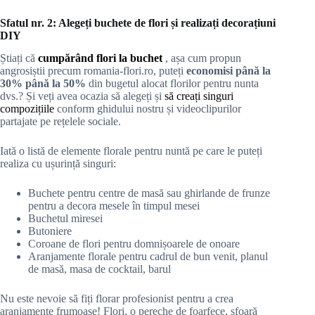
Sfatul nr. 2: Alegeți buchete de flori și realizați decorațiuni
DIY
Știați că
cumpărând flori
la buchet
, așa cum propun
angrosiștii precum romania-flori.ro, puteți
economisi până la
30% până la 50%
din bugetul alocat florilor pentru nunta
dvs.? Și veți avea ocazia să alegeți și
să creați singuri
compozițiile
conform ghidului nostru și videoclipurilor
partajate pe rețelele sociale.
Iată o listă de elemente florale pentru nuntă pe care le puteți
realiza cu ușurință singuri:
Buchete pentru centre de masă sau ghirlande de frunze
pentru a decora mesele în timpul mesei
Buchetul miresei
Butoniere
Coroane de flori pentru domnișoarele de onoare
Aranjamente florale pentru cadrul de bun venit, planul
de masă, masa de cocktail, barul
Nu este nevoie să fiți florar profesionist pentru a crea
aranjamente frumoase! Flori, o pereche de foarfece, sfoară