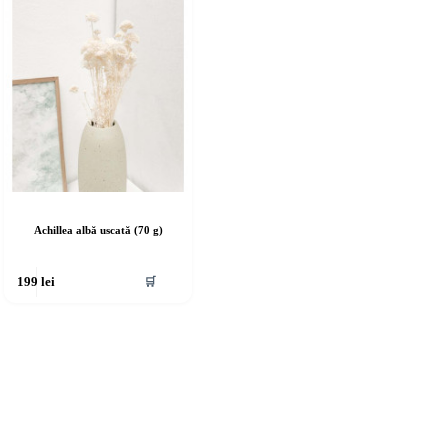
Achillea albă uscată (70 g)
🛒
199
lei