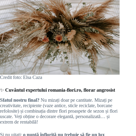
Credit foto: Elsa Caza
✨
Cuvântul expertului romania-flori.ro, florar angrosist
Sfatul nostru final?
Nu mizați doar pe cantitate. Mizați pe
creativitate, recipiente (vaze antice, sticle reciclate, borcane
refolosite) și combinația dintre flori proaspete de sezon și flori
uscate. Veți obține o decorare elegantă, personalizată… și
extrem de rentabilă!
Și nu uitați:
o nuntă înflorită nu trebuie să fie un lux