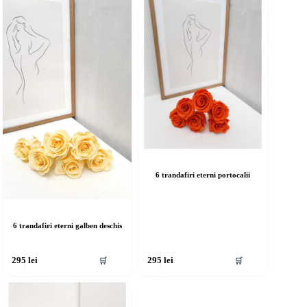
6 trandafiri eterni portocalii
6 trandafiri eterni galben deschis
🛒
🛒
295
lei
295
lei