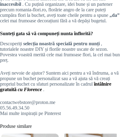
inaccesibil
. Cu puțină organizare, idei bune și un partener
precum romania-flori.ro, florărie angro de la care puteți
cumpăra flori la buchet, aveți toate cheile pentru a spune
„da”
celei mai frumoase decorațiuni fără a vă depăși bugetul.
Sunteți gata să vă compuneți nunta înflorită?
Descoperiți
selecția noastră specială pentru nunți
,
tutorialele noastre DIY și florile noastre uscate de sezon.
Povestea voastră merită cele mai frumoase flori, la cel mai bun
preț.
Aveți nevoie de ajutor? Suntem aici pentru a vă îndruma, a vă
propune un buchet personalizat sau a vă ajuta să vă creați
propriul buchet cu sfaturi personalizate în cadrul
întâlnire
gratuită
cu Florence
.
contactwebstore@proton.me
05.56.49.34.50
Mai multe inspirații pe Pinterest
Produse similare