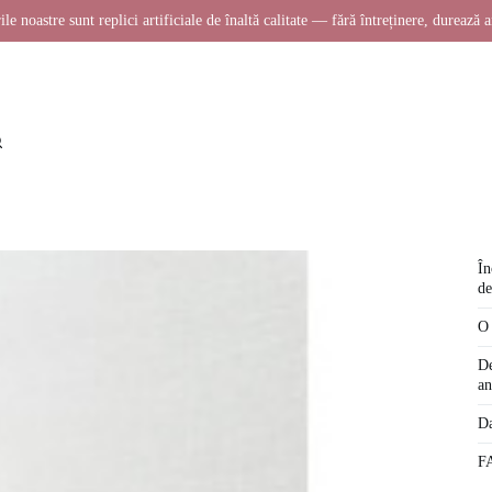
ile noastre sunt replici artificiale de înaltă calitate — fără întreținere, durează a
În
de
O 
De
an
Da
FA