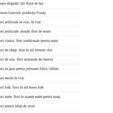
oare elegantă: stil floral de lux
oarea franceză: producție Franța
ori artificiale în vrac: în vrac
ori artificiale: noutăți flori de sezon
ori clasice: flori tradiționale pentru nunți
ori de câmp: flori în stil fermier chic
ori de sola: flori artizanale de interior
ori en gros pentru persoane fizice: ieftine
ori eterne în vrac
ori folk: flori în stil boem folk
ori nude: flori în nuanțe nude pentru nunți
ori pentru nunți de iarnă