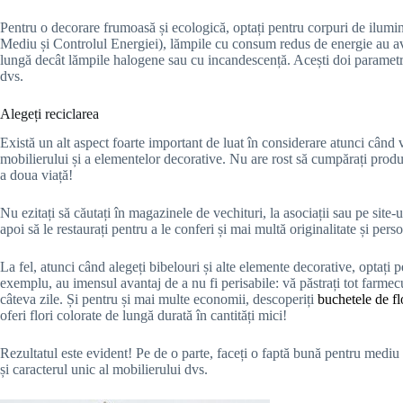
Pentru o decorare frumoasă și ecologică, optați pentru corpuri de i
Mediu și Controlul Energiei), lămpile cu consum redus de energie au av
lungă decât lămpile halogene sau cu incandescență. Acești doi parametri
dvs.
Alegeți reciclarea
Există un alt aspect foarte important de luat în considerare atunci când
mobilierului și a elementelor decorative. Nu are rost să cumpărați produse
a doua viață!
Nu ezitați să căutați în magazinele de vechituri, la asociații sau pe site-
apoi să le restaurați pentru a le conferi și mai multă originalitate și perso
La fel, atunci când alegeți bibelouri și alte elemente decorative, optați
exemplu, au imensul avantaj de a nu fi perisabile: vă păstrați tot farmecul
câteva zile. Și pentru și mai multe economii, descoperiți
buchetele de fl
oferi flori colorate de lungă durată în cantități mici!
Rezultatul este evident! Pe de o parte, faceți o faptă bună pentru mediu 
și caracterul unic al mobilierului dvs.