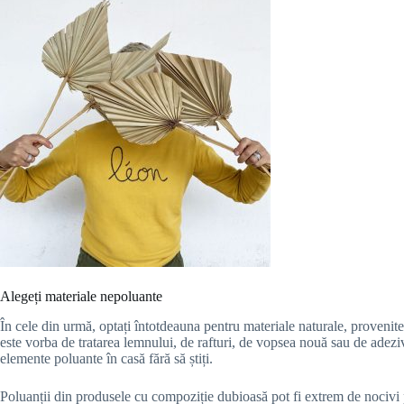
Alegeți materiale nepoluante
În cele din urmă, optați întotdeauna pentru materiale naturale, provenit
este vorba de tratarea lemnului, de rafturi, de vopsea nouă sau de adeziv 
elemente poluante în casă fără să știți.
Poluanții din produsele cu compoziție dubioasă pot fi extrem de nocivi