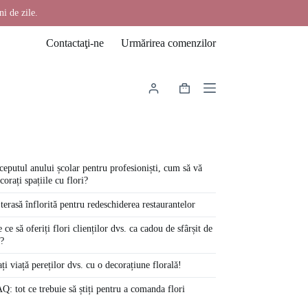
ni de zile.
Contactaţi-ne
Urmărirea comenzilor
Coș
de
cumpărături
ceputul anului școlar pentru profesioniști, cum să vă
corați spațiile cu flori?
terasă înflorită pentru redeschiderea restaurantelor
 ce să oferiți flori clienților dvs. ca cadou de sfârșit de
?
ți viață pereților dvs. cu o decorațiune florală!
Q: tot ce trebuie să știți pentru a comanda flori