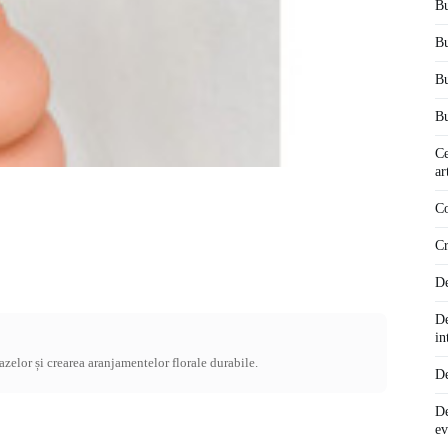
Bu
Bu
Bu
Bu
Ce
ar
Co
Cr
De
De
in
vazelor și crearea aranjamentelor florale durabile.
De
De
ev