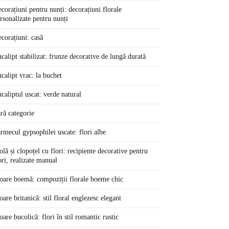
corațiuni pentru nunți: decorațiuni florale
rsonalizate pentru nunți
corațiuni: casă
calipt stabilizat: frunze decorative de lungă durată
calipt vrac: la buchet
caliptul uscat: verde natural
ră categorie
rmecul gypsophilei uscate: flori albe
olă și clopoțel cu flori: recipiente decorative pentru
ori, realizate manual
oare boemă: compoziții florale boeme chic
oare britanică: stil floral englezesc elegant
oare bucolică: flori în stil romantic rustic