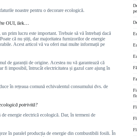
De
faturile noastre pentru o decorare ecologică.
pe
De
nète OUI, ilek…
 un prim lucru este important. Trebuie să vă întrebați dacă
Eu
 Poate că nu știți, dar majoritatea furnizorilor de energie
rabile. Acest articol vă va oferi mai multe informații pe
Eu
Eu
ul de garanții de origine. Acestea nu vă garantează că
r fi imposibil, întrucât electricitatea și gazul care ajung în
Fă
Fa
ntroduce în rețeaua comună echivalentul consumului dvs. de
Fi
fl
cologică potrivită?
Fl
 de energie electrică ecologică. Dar, în termeni de
Fl
Fl
eze în paralel producția de energie din combustibili fosili. În