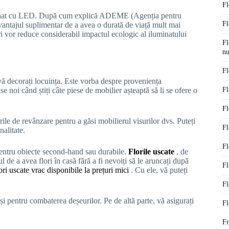
Fl
luminat cu LED. După cum explică ADEME (Agenția pentru
Fl
antajul suplimentar de a avea o durată de viață mult mai
 vor reduce considerabil impactul ecologic al iluminatului
Fl
nu
Fl
 vă decorați locuința. Este vorba despre proveniența
Fl
 noi când știți câte piese de mobilier așteaptă să li se ofere o
Fl
urile de revânzare pentru a găsi mobilierul visurilor dvs. Puteți
Fl
nalitate.
Fl
 pentru obiecte second-hand sau durabile.
Florile uscate
, de
 de a avea flori în casă fără a fi nevoiți să le aruncați după
Fl
ori uscate vrac disponibile la prețuri mici
. Cu ele, vă puteți
Fl
și pentru combaterea deșeurilor. Pe de altă parte, vă asigurați
Fl
Fr