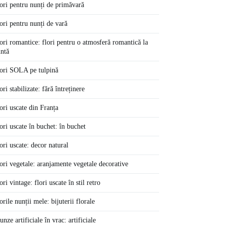
ori pentru nunți de primăvară
ori pentru nunți de vară
ori romantice: flori pentru o atmosferă romantică la
ntă
ori SOLA pe tulpină
ori stabilizate: fără întreținere
ori uscate din Franța
ori uscate în buchet: în buchet
ori uscate: decor natural
ori vegetale: aranjamente vegetale decorative
ori vintage: flori uscate în stil retro
orile nunții mele: bijuterii florale
unze artificiale în vrac: artificiale