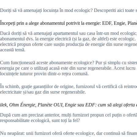
Doriți să vă amenajați locuința în mod ecologic? Descoperiti aici toate s
Începeți prin a alege abonamentul potrivit la energie: EDF, Engie, Pla
Dacă doriți să vă amenajați apartamentul sau casa într-un mod ecologic,
abonamentul dvs. la energie electrică (și la gaz, de altfel) este ecologic.
electrică propun oferte care susțin producția de energie din surse regene
această temă.
Cum funcționează aceste abonamente ecologice? Pur și simplu cu sistem
energia pe care o utilizați acasă este din surse regenerabile. Acest lucru a
locuințele tuturor provin dintr-o rețea comună.
În schimb, grație garanțiilor de origine, furnizorul vă certifică că rei
electricitate și/sau gaz din surse regenerabile.
ilek, Ohm Énergie, Planète OUI, Engie sau EDF: cum să alegi oferta e
După cum am precizat anterior, mulți furnizori propun cel puțin o ofertă
responsabilitate ecologică, sunt toți la fel?
Nu neapărat: unii furnizori oferă oferte ecologice, dar continuă să finanț