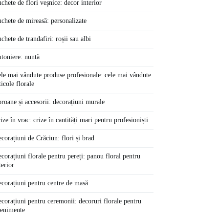
chete de flori veșnice: decor interior
chete de mireasă: personalizate
chete de trandafiri: roșii sau albi
toniere: nuntă
le mai vândute produse profesionale: cele mai vândute
ticole florale
roane și accesorii: decorațiuni murale
ize în vrac: crize în cantități mari pentru profesioniști
corațiuni de Crăciun: flori și brad
corațiuni florale pentru pereți: panou floral pentru
terior
corațiuni pentru centre de masă
corațiuni pentru ceremonii: decoruri florale pentru
enimente