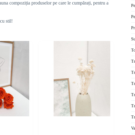
deauna compoziția produselor pe care le cumpărați, pentru a
Pe
Pe
cu stil!
Pr
Su
To
Tr
Tr
Tr
Tr
Tr
Tr
Va