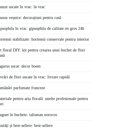
unze uscate în vrac: în vrac
unze veșnice: decorațiuni pentru casă
psophila în vrac: gipsophila de calitate en gros 24h
rtensii stabilizate: hortensii conservate pentru interior
t floral DIY: kit pentru crearea unui buchet de flori
asă
gurus uscat: decor boem
vrări de flori uscate în vrac: livrare rapidă
mânări parfumate franceze
teriale pentru arta florală: unelte profesionale pentru
ori
guet în buchete: talisman norocos
utăți și best-sellere: best-sellere