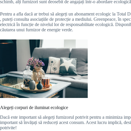
schimb, alți furnizori sunt deosebit de angajați într-o abordare ecologică
Pentru a afla dacă ar trebui să alegeți un abonament ecologic la Total 
, puteți consulta asociațiile de protecție a mediului. Greenpeace, în spec
electrică în funcție de nivelul lor de responsabilitate ecologică. Disponib
căutarea unui furnizor de energie verde.
Alegeți corpuri de iluminat ecologice
Dacă este important să alegeți furnizorul potrivit pentru a minimiza imp
important să învățați să reduceți acest consum. Acest lucru implică, des
potrivite!