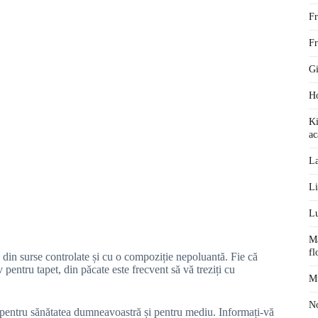
Fr
Fr
Gi
Ho
Ki
ac
La
Li
Lu
Ma
fl
e din surse controlate și cu o compoziție nepoluantă. Fie că
pentru tapet, din păcate este frecvent să vă treziți cu
Mu
No
 pentru sănătatea dumneavoastră și pentru mediu. Informați-vă