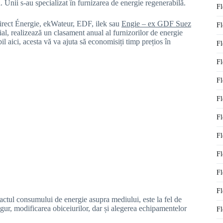
. Unii s-au specializat în furnizarea de energie regenerabilă.
Fl
Direct Énergie, ekWateur, EDF, ilek sau
Engie – ex GDF Suez
Fl
ial, realizează un clasament anual al furnizorilor de energie
il aici, acesta vă va ajuta să economisiți timp prețios în
Fl
Fl
Fl
Fl
Fl
Fl
Fl
Fl
Fl
actul consumului de energie asupra mediului, este la fel de
igur, modificarea obiceiurilor, dar și alegerea echipamentelor
Fl