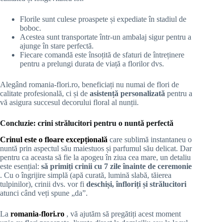
Florile sunt culese proaspete și expediate în stadiul de
boboc.
Acestea sunt transportate într-un ambalaj sigur pentru a
ajunge în stare perfectă.
Fiecare comandă este însoțită de sfaturi de întreținere
pentru a prelungi durata de viață a florilor dvs.
Alegând romania-flori.ro, beneficiați nu numai de flori de
calitate profesională, ci și de
asistență personalizată
pentru a
vă asigura succesul decorului floral al nunții.
Concluzie: crini strălucitori pentru o nuntă perfectă
Crinul este o floare excepțională
care sublimă instantaneu o
nuntă prin aspectul său maiestuos și parfumul său delicat. Dar
pentru ca aceasta să fie la apogeu în ziua cea mare, un detaliu
este esențial:
să primiți crinii cu 7 zile înainte de ceremonie
. Cu o îngrijire simplă (apă curată, lumină slabă, tăierea
tulpinilor), crinii dvs. vor fi
deschiși, înfloriți și strălucitori
atunci când veți spune „da”.
La
romania-flori.ro
, vă ajutăm să pregătiți acest moment