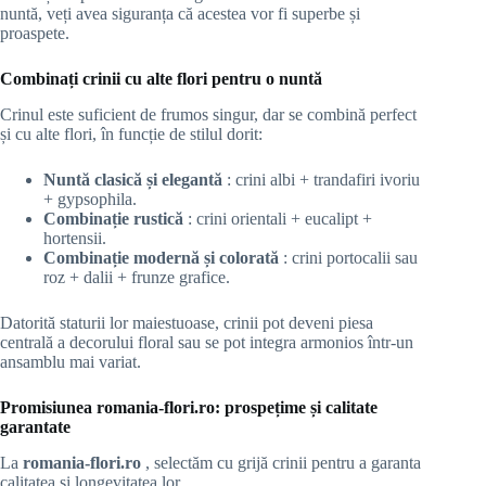
nuntă, veți avea siguranța că acestea vor fi superbe și
proaspete.
Combinați crinii cu alte flori pentru o nuntă
Crinul este suficient de frumos singur, dar se combină perfect
și cu alte flori, în funcție de stilul dorit:
Nuntă clasică și elegantă
: crini albi + trandafiri ivoriu
+ gypsophila.
Combinație rustică
: crini orientali + eucalipt +
hortensii.
Combinație modernă și colorată
: crini portocalii sau
roz + dalii + frunze grafice.
Datorită staturii lor maiestuoase, crinii pot deveni piesa
centrală a decorului floral sau se pot integra armonios într-un
ansamblu mai variat.
Promisiunea romania-flori.ro: prospețime și calitate
garantate
La
romania-flori.ro
, selectăm cu grijă crinii pentru a garanta
calitatea și longevitatea lor.