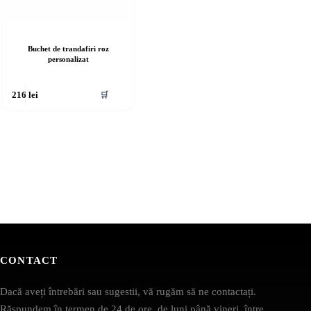
Buchet de trandafiri roz
personalizat
🛒
216
lei
CONTACT
Dacă aveți întrebări sau sugestii, vă rugăm să ne contactați.
Răspundem în termen de 24 de ore, de luni până vineri, între