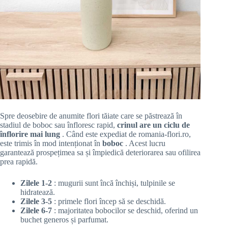
Spre deosebire de anumite flori tăiate care se păstrează în
stadiul de boboc sau înfloresc rapid,
crinul are un ciclu de
înflorire mai lung
. Când este expediat de romania-flori.ro,
este trimis în mod intenționat în
boboc
. Acest lucru
garantează prospețimea sa și împiedică deteriorarea sau ofilirea
prea rapidă.
Zilele 1-2
: mugurii sunt încă închiși, tulpinile se
hidratează.
Zilele 3-5
: primele flori încep să se deschidă.
Zilele 6-7
: majoritatea bobocilor se deschid, oferind un
buchet generos și parfumat.