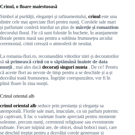
Crinul, o floare maiestuoasă
Simbol al purității, eleganței și rafinamentului,
crinul
este una
dintre cele mai apreciate flori pentru nunți. Corolele sale mari
și parfumate conferă imediat un plus de
măreție și romantism
decorului floral. Fie că sunt folosite în buchete, în aranjamente
florale pentru masă sau pentru a sublinia frumusețea arcului
ceremonial, crinii creează o atmosferă de neuitat.
La romania-flori.ro, recomandăm viitorilor miri și decoratorilor
să
să primească crinii cu o săptămână înainte de data
nunții
, mai ales dacă
decorați singuri nunta
. De ce? Pentru
că aceste flori au nevoie de timp pentru a se deschide și a-și
dezvălui toată frumusețea. Îngrijite corespunzător, vor fi în
plină floare în ziua nunții.
Crinul oriental alb
crinul oriental alb
seduce prin prestanța și eleganța sa
atemporală. Florile sale mari, imaculate, cu un parfum puternic
și captivant, îl fac o varietate foarte apreciată pentru momente
solemne, precum nunți, ceremonii religioase sau evenimente
rafinate. Fiecare tulpină are, de obicei, două boboci mari, care
se deschid treptat pentru a dezvălui corole generoase și