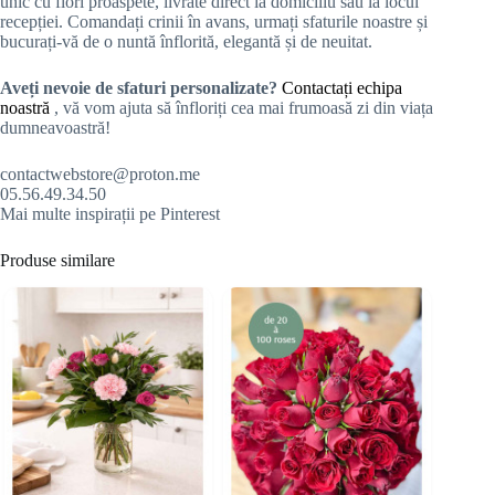
unic cu flori proaspete, livrate direct la domiciliu sau la locul
recepției. Comandați crinii în avans, urmați sfaturile noastre și
bucurați-vă de o nuntă înflorită, elegantă și de neuitat.
Aveți nevoie de sfaturi personalizate?
Contactați echipa
noastră
, vă vom ajuta să înfloriți cea mai frumoasă zi din viața
dumneavoastră!
contactwebstore@proton.me
05.56.49.34.50
Mai multe inspirații pe Pinterest
Produse similare