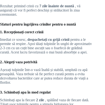
Rezultat: primind crinii cu
7 zile înainte de nuntă
, vă
asigurați că vor fi perfect deschiși și strălucitori în ziua
ceremoniei.
Sfaturi pentru îngrijirea crinilor pentru o nuntă
1. Recepționați corect crinii
Imediat ce sosesc,
despachetați cu grijă crinii
pentru a le
permite să respire. Apoi tăiați tulpinile în unghi de aproximativ
2-3 cm cu un cuțit bine ascuțit sau o foarfecă de grădină
curată. Acest lucru favorizează o mai bună absorbție a apei.
2. Alegeți vaza potrivită
Așezați tulpinile într-o vază înaltă și stabilă, umplută cu apă
proaspătă. Vaza trebuie să fie perfect curată pentru a evita
dezvoltarea bacteriilor care ar putea reduce durata de viață a
florilor.
3. Schimbați apa în mod regulat
Schimbați apa la fiecare
2 zile
, spălând vaza de fiecare dată.
Tăiați ușor tulpinile pentru a stimula hidratarea lor.