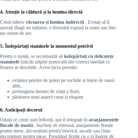
4. Atenție la căldură și la lumina directă
Crinii iubesc
răcoarea și lumina indirectă
. Evitați să îi
așezați lângă un radiator, o fereastră expusă la soare sau într-
un curent de aer.
5. Îndepărtați staminele la momentul potrivit
Pentru o nuntă, se recomandă să
îndepărtați cu delicatețe
staminele
(micile tulpini portocalii din centru) imediat ce
floarea se deschide. Acest lucru permite:
evitarea petelor de polen pe rochiile și fețele de masă
albe,
prelungirea duratei de viață a florii,
păstrarea unui aspect curat și elegant.
6. Anticipați decorul
Odată ce crinii sunt înfloriți, pot fi integrați în
aranjamentele
florale de nuntă
: buchete de mireasă, aranjamente florale
pentru mese, decorațiuni pentru biserică, arcade sau chiar
decorațiuni pentru mese. Pregătind florile cu o zi înainte de