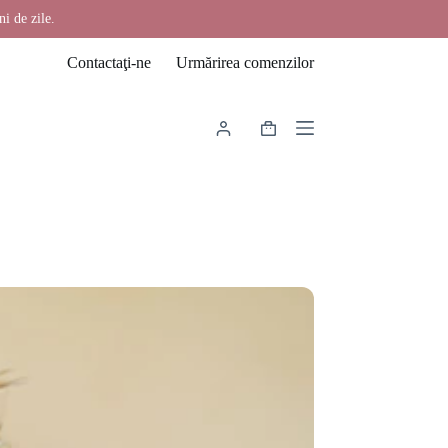
ni de zile.
Contactaţi-ne
Urmărirea comenzilor
Coș
de
cumpărături