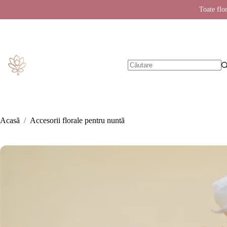
Toate flor
Sari
la
conținut
Niciun
rezultat
Acasă
/
Accesorii florale pentru nuntă