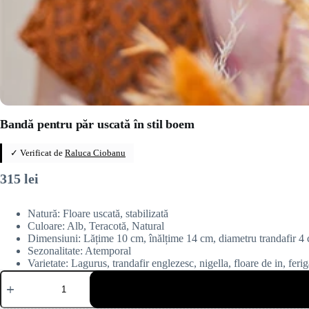
Bandă pentru păr uscată în stil boem
✓ Verificat de
Raluca Ciobanu
315
lei
Natură: Floare uscată, stabilizată
Culoare: Alb, Teracotă, Natural
Dimensiuni: Lățime 10 cm, înălțime 14 cm, diametru trandafir 4
Sezonalitate: Atemporal
Varietate: Lagurus, trandafir englezesc, nigella, floare de in, fer
Cantitate
Bandă
pentru