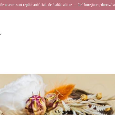
ile noastre sunt replici artificiale de înaltă calitate — fără întreținere, durează a