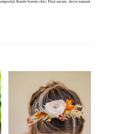
ompoziții florale boeme chic
,
Flori uscate: decor natural
,