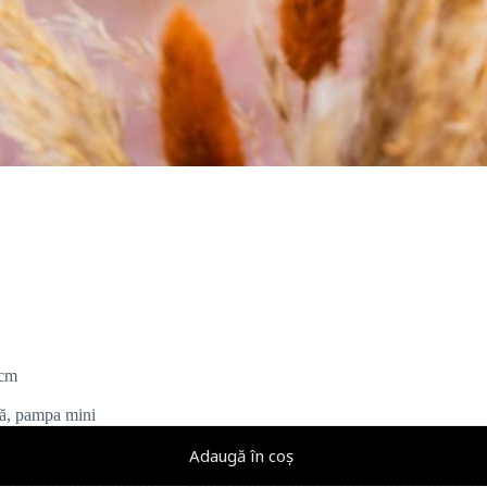
 cm
igă, pampa mini
Adaugă în coș