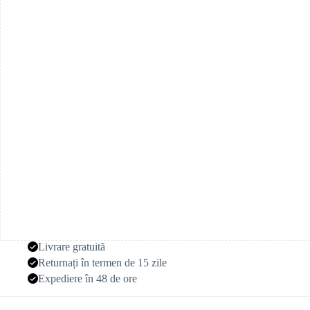
păr
uscată
în
stil
boem
Livrare gratuită
Returnați în termen de 15 zile
Expediere în 48 de ore