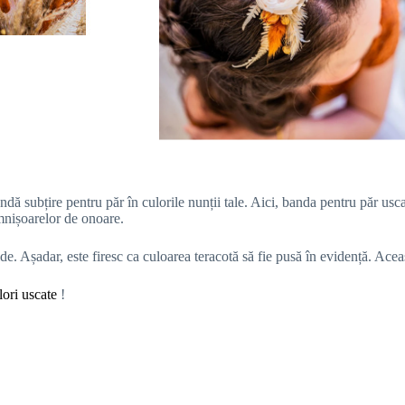
dă subțire pentru păr în culorile nunții tale. Aici, banda pentru păr usc
mnișoarelor de onoare.
lde. Așadar, este firesc ca culoarea teracotă să fie pusă în evidență. Ace
lori uscate
!