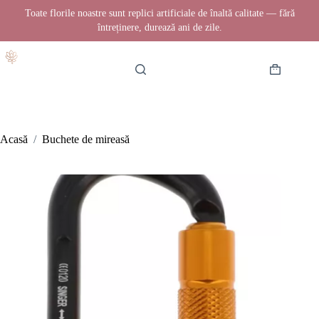
Toate florile noastre sunt replici artificiale de înaltă calitate — fără
întreținere, durează ani de zile.
Sari
la
conținut
Coș
de
cumpărătur
Acasă
/
Buchete de mireasă