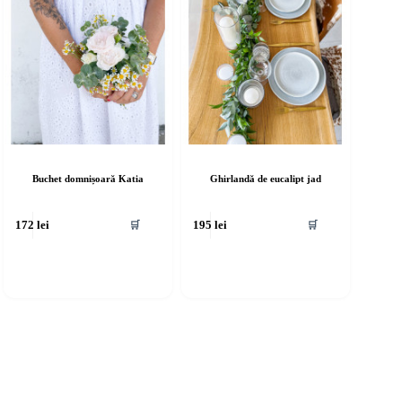
Buchet domnișoară Katia
Ghirlandă de eucalipt jad
🛒
🛒
172
lei
195
lei