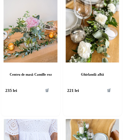
Centru de masă Camille roz
Ghirlandă albă
🛒
🛒
235
lei
221
lei