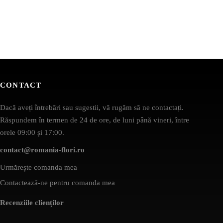
CONTACT
Dacă aveți întrebări sau sugestii, vă rugăm să ne contactați.
Răspundem în termen de 24 de ore, de luni până vineri, între
orele 09:00 și 17:00.
contact@romania-flori.ro
Urmărește comanda mea
Contactează-ne pentru comanda mea
Recenziile clienților