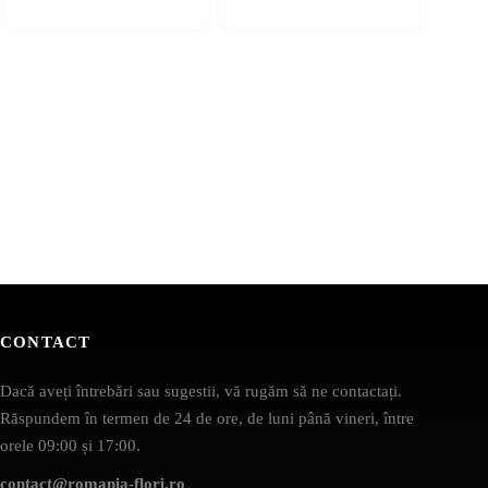
CONTACT
Dacă aveți întrebări sau sugestii, vă rugăm să ne contactați.
Răspundem în termen de 24 de ore, de luni până vineri, între
orele 09:00 și 17:00.
contact@romania-flori.ro