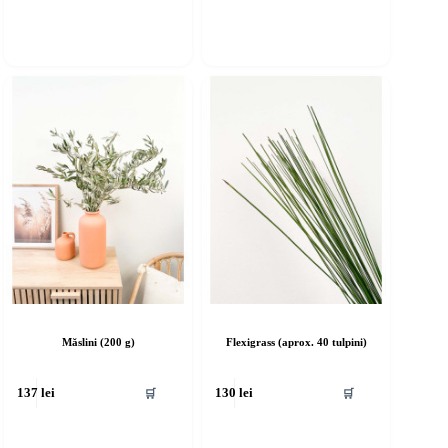
Măslini (200 g)
Flexigrass (aprox. 40 tulpini)
🛒
🛒
137
lei
130
lei