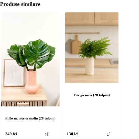
Produse similare
Ferigă mică (20 tulpini)
Philo monstera mediu (20 tulpini)
🛒
🛒
249
lei
130
lei