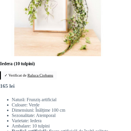
Iedera (10 tulpini)
✓ Verificat de
Raluca Ciobanu
165
lei
Natură: Frunziș artificial
Culoare: Verde
Dimensiuni: Înălțime 100 cm
Sezonalitate: Atemporal
Varietate: Iedera
Ambalare: 10 tulpini