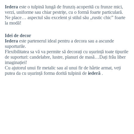
Iedera
este o tulpină lungă de frunziș acoperită cu frunze mici,
verzi, uniforme sau chiar pestrițe, cu o formă foarte particulară.
Ne place… aspectul său excelent și stilul său „rustic chic” foarte
la modă!
Idei de decor
Iedera
este partenerul ideal pentru a decora sau a ascunde
suporturile.
Flexibilitatea sa vă va permite să decorați cu ușurință toate tipurile
de suporturi: candelabre, lustre, planuri de masă…Dați frâu liber
imaginației!
Cu ajutorul unui fir metalic sau al unui fir de hârtie armat, veți
putea da cu ușurință forma dorită tulpinii de
iederă
.