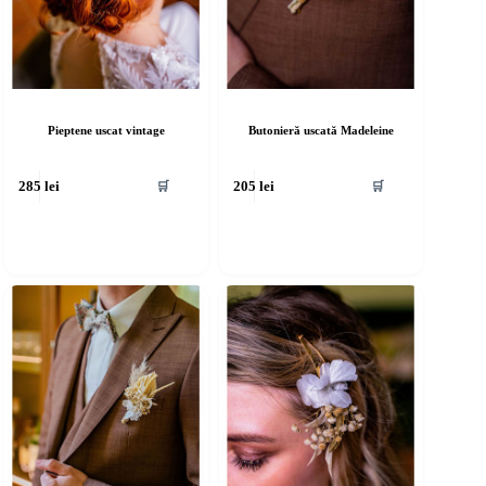
Pieptene uscat vintage
Butonieră uscată Madeleine
🛒
🛒
285
lei
205
lei