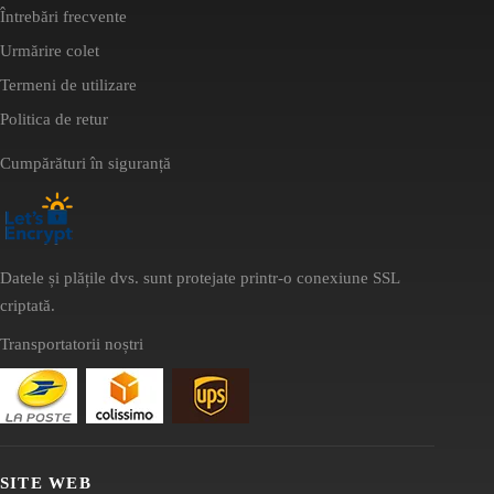
Întrebări frecvente
Urmărire colet
Termeni de utilizare
Politica de retur
Cumpărături în siguranță
Datele și plățile dvs. sunt protejate printr-o conexiune SSL
criptată.
Transportatorii noștri
SITE WEB