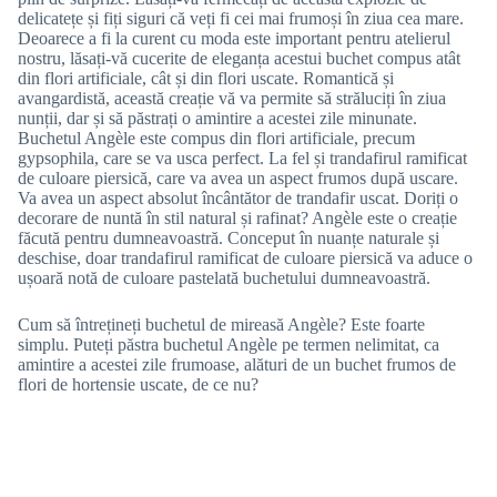
delicatețe și fiți siguri că veți fi cei mai frumoși în ziua cea mare.
Deoarece a fi la curent cu moda este important pentru atelierul
nostru, lăsați-vă cucerite de eleganța acestui buchet compus atât
din flori artificiale, cât și din flori uscate. Romantică și
avangardistă, această creație vă va permite să străluciți în ziua
nunții, dar și să păstrați o amintire a acestei zile minunate.
Buchetul Angèle este compus din flori artificiale, precum
gypsophila, care se va usca perfect. La fel și trandafirul ramificat
de culoare piersică, care va avea un aspect frumos după uscare.
Va avea un aspect absolut încântător de trandafir uscat. Doriți o
decorare de nuntă în stil natural și rafinat? Angèle este o creație
făcută pentru dumneavoastră. Conceput în nuanțe naturale și
deschise, doar trandafirul ramificat de culoare piersică va aduce o
ușoară notă de culoare pastelată buchetului dumneavoastră.
Cum să întrețineți buchetul de mireasă Angèle? Este foarte
simplu. Puteți păstra buchetul Angèle pe termen nelimitat, ca
amintire a acestei zile frumoase, alături de un buchet frumos de
flori de hortensie uscate, de ce nu?