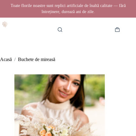
Toate florile noastre sunt replici artificiale de înaltă calitate — fără
întreținere, durează ani de zile.
Sari
la
conținut
Coș
de
cumpărătur
Acasă
/
Buchete de mireasă