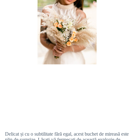
Delicat și cu o subtilitate fără egal, acest buchet de mireasă este
plin de surprize. Lăsați-vă fermecați de această explozie de