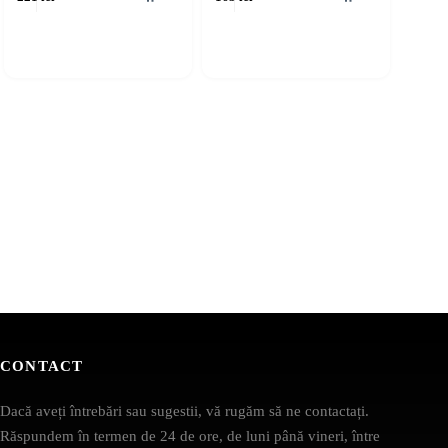
CONTACT
Dacă aveți întrebări sau sugestii, vă rugăm să ne contactați.
Răspundem în termen de 24 de ore, de luni până vineri, între