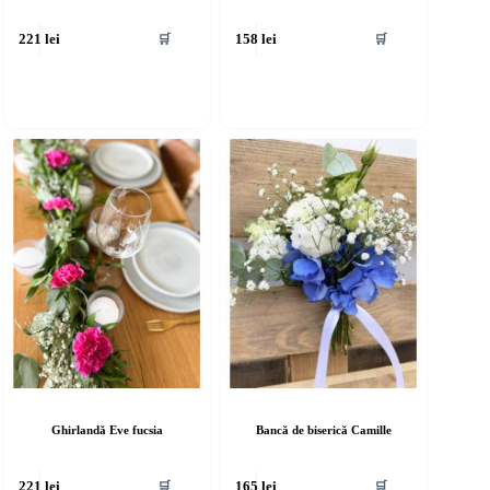
🛒
🛒
221
lei
158
lei
Ghirlandă Eve fucsia
Bancă de biserică Camille
🛒
🛒
221
lei
165
lei