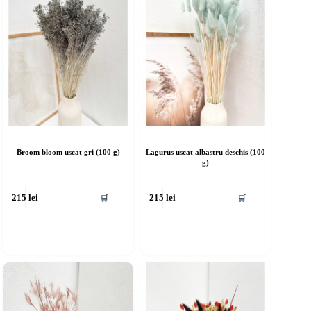
Broom bloom uscat gri (100 g)
Lagurus uscat albastru deschis (100
g)
🛒
🛒
215
lei
215
lei