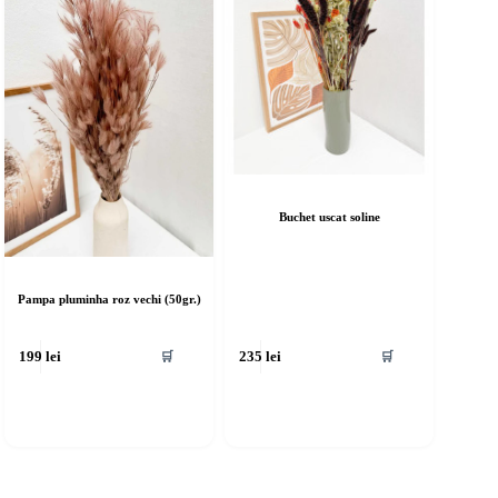
Buchet uscat soline
Pampa pluminha roz vechi (50gr.)
🛒
🛒
199
lei
235
lei