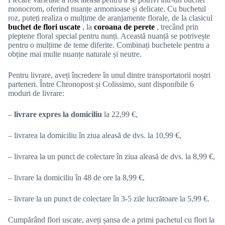
monocrom, oferind nuanțe armonioase și delicate. Cu buchetul
roz, puteți realiza o mulțime de aranjamente florale, de la clasicul
buchet de flori uscate
, la
coroana de perete
, trecând prin
pieptene floral special pentru nunți. Această nuanță se potrivește
pentru o mulțime de teme diferite. Combinați buchetele pentru a
obține mai multe nuanțe naturale și neutre.
Pentru livrare, aveți încredere în unul dintre transportatorii noștri
parteneri. Între Chronopost și Colissimo, sunt disponibile 6
moduri de livrare:
–
livrare expres la domiciliu
la 22,99 €,
– livrarea la domiciliu în ziua aleasă de dvs. la 10,99 €,
– livrarea la un punct de colectare în ziua aleasă de dvs. la 8,99 €,
– livrare la domiciliu în 48 de ore la 8,99 €,
– livrare la un punct de colectare în 3-5 zile lucrătoare la 5,99 €.
Cumpărând flori uscate, aveți șansa de a primi pachetul cu flori la