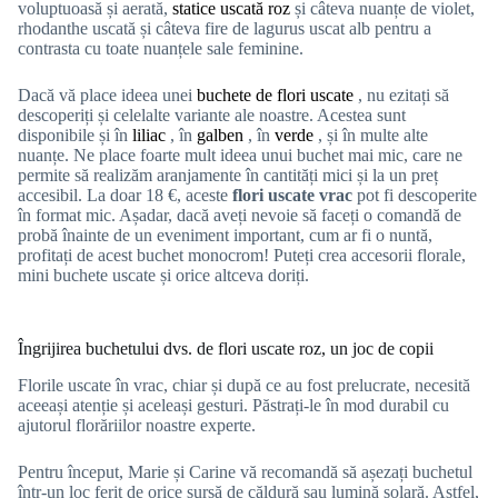
voluptuoasă și aerată,
statice uscată roz
și câteva nuanțe de violet,
rhodanthe uscată și câteva fire de lagurus uscat alb pentru a
contrasta cu toate nuanțele sale feminine.
Dacă vă place ideea unei
buchete de flori uscate
, nu ezitați să
descoperiți și celelalte variante ale noastre. Acestea sunt
disponibile și în
liliac
, în
galben
, în
verde
, și în multe alte
nuanțe. Ne place foarte mult ideea unui buchet mai mic, care ne
permite să realizăm aranjamente în cantități mici și la un preț
accesibil. La doar 18 €, aceste
flori uscate vrac
pot fi descoperite
în format mic. Așadar, dacă aveți nevoie să faceți o comandă de
probă înainte de un eveniment important, cum ar fi o nuntă,
profitați de acest buchet monocrom! Puteți crea accesorii florale,
mini buchete uscate și orice altceva doriți.
Îngrijirea buchetului dvs. de flori uscate roz, un joc de copii
Florile uscate în vrac, chiar și după ce au fost prelucrate, necesită
aceeași atenție și aceleași gesturi. Păstrați-le în mod durabil cu
ajutorul florăriilor noastre experte.
Pentru început, Marie și Carine vă recomandă să așezați buchetul
într-un loc ferit de orice sursă de căldură sau lumină solară. Astfel,