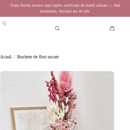
Toate florile noastre sunt replici artificiale de înaltă calitate — fără
întreținere, durează ani de zile.
Sari
la
conținut
Coș
de
cumpărătur
Acasă
/
Buchete de flori uscate