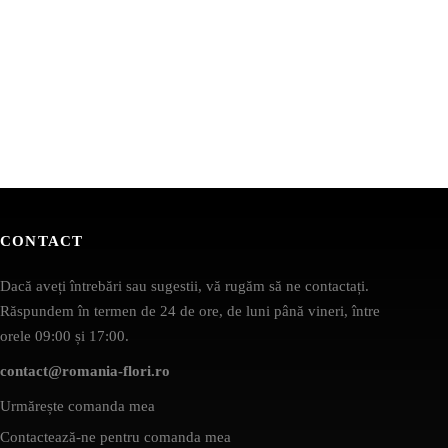
CONTACT
Dacă aveți întrebări sau sugestii, vă rugăm să ne contactați.
Răspundem în termen de 24 de ore, de luni până vineri, între
orele 09:00 și 17:00.
contact@romania-flori.ro
Urmărește comanda mea
Contactează-ne pentru comanda mea