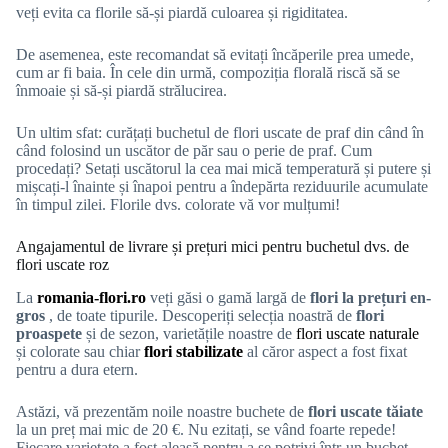
veți evita ca florile să-și piardă culoarea și rigiditatea.
De asemenea, este recomandat să evitați încăperile prea umede,
cum ar fi baia. În cele din urmă, compoziția florală riscă să se
înmoaie și să-și piardă strălucirea.
Un ultim sfat: curățați buchetul de flori uscate de praf din când în
când folosind un uscător de păr sau o perie de praf. Cum
procedați? Setați uscătorul la cea mai mică temperatură și putere și
mișcați-l înainte și înapoi pentru a îndepărta reziduurile acumulate
în timpul zilei. Florile dvs. colorate vă vor mulțumi!
Angajamentul de livrare și prețuri mici pentru buchetul dvs. de
flori uscate roz
La
romania-flori.ro
veți găsi o gamă largă de
flori la prețuri en-
gros
, de toate tipurile. Descoperiți selecția noastră de
flori
proaspete
și de sezon, varietățile noastre de
flori uscate naturale
și colorate sau chiar
flori stabilizate
al căror aspect a fost fixat
pentru a dura etern.
Astăzi, vă prezentăm noile noastre buchete de
flori uscate tăiate
la un preț mai mic de 20 €. Nu ezitați, se vând foarte repede!
Fiecare varietate a fost aleasă pentru a se potrivi într-un buchet