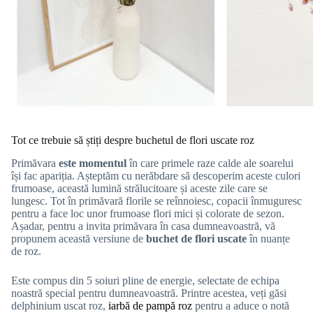
Tot ce trebuie să știți despre buchetul de flori uscate roz
Primăvara
este momentul
în care primele raze calde ale soarelui
își fac apariția. Așteptăm cu nerăbdare să descoperim aceste culori
frumoase, această lumină strălucitoare și aceste zile care se
lungesc. Tot în primăvară florile se reînnoiesc, copacii înmuguresc
pentru a face loc unor frumoase flori mici și colorate de sezon.
Așadar, pentru a invita primăvara în casa dumneavoastră, vă
propunem această versiune de
buchet de flori uscate
în nuanțe
de roz.
Este compus din 5 soiuri pline de energie, selectate de echipa
noastră special pentru dumneavoastră. Printre acestea, veți găsi
delphinium uscat roz,
iarbă de pampă roz
pentru a aduce o notă