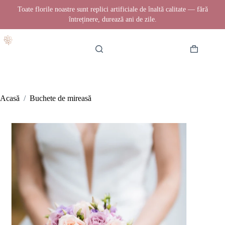
Toate florile noastre sunt replici artificiale de înaltă calitate — fără
întreținere, durează ani de zile.
Sari
la
conținut
Coș
de
cumpărătur
Acasă
/
Buchete de mireasă