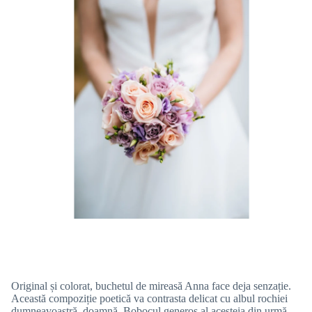
Original și colorat, buchetul de mireasă Anna face deja senzație.
Această compoziție poetică va contrasta delicat cu albul rochiei
dumneavoastră, doamnă. Bobocul generos al acesteia din urmă