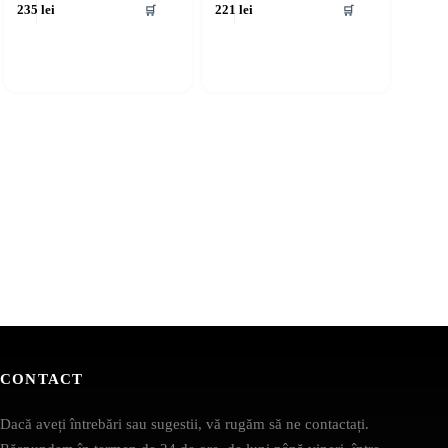
🛒
🛒
235
lei
221
lei
CONTACT
Dacă aveți întrebări sau sugestii, vă rugăm să ne contactați.