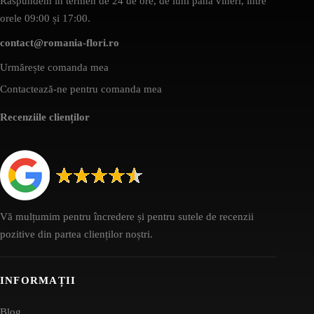
Răspundem în termen de 24 de ore, de luni până vineri, între
orele 09:00 și 17:00.
contact@romania-flori.ro
Urmărește comanda mea
Contactează-ne pentru comanda mea
Recenziile clienților
Vă mulțumim pentru încredere și pentru sutele de recenzii
pozitive din partea clienților noștri.
INFORMAȚII
Blog