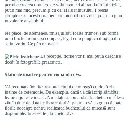
permite crearea unui joc de volum cu cel al trandafirului violet,
puțin mai mic, precum și cu cel al lisianthusului. Freesia
completează acest ornament cu mici boboci violet pentru a pune
în valoare ansamblul.
Ne place, de asemenea, finisajul său foarte frumos, sub forma
unui buchet rotund și compact, legat cu o panglică drăguță din
satin ivoriu. Ce părere aveți?
La recepție, florile vor fi mai puțin deschise
decât în fotografiile prezentate.
Sfaturile noastre pentru comanda dvs.
Vă recomandăm livrarea buchetului de mireasă cu două zile
înainte de ceremonie. De exemplu, dacă vă căsătoriți sâmbătă,
livrarea joi este ideală. Nu uitați să comandați buchetul cu câteva
zile înainte de data de livrare dorită, pentru a vă asigura că toate
florile necesare pentru realizarea buchetului de mireasă sunt
disponibile. În acest fel, buchetul dvs.