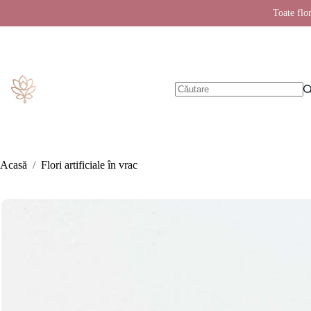
Toate flor
Sari
la
conținut
Niciun
rezultat
Acasă
/
Flori artificiale în vrac