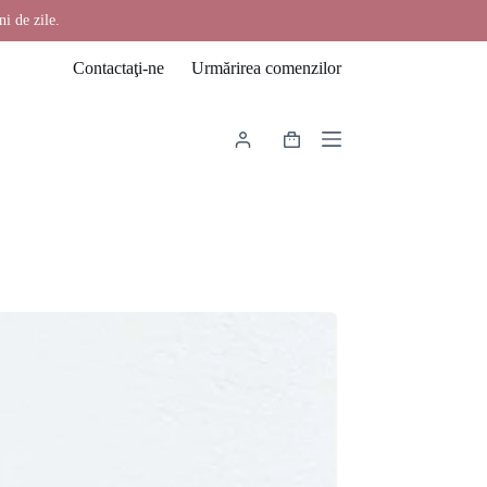
ni de zile.
Contactaţi-ne
Urmărirea comenzilor
Coș
de
cumpărături