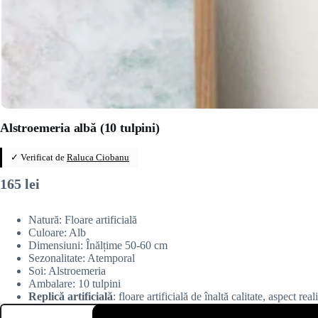
Alstroemeria albă (10 tulpini)
✓ Verificat de
Raluca Ciobanu
165
lei
Natură: Floare artificială
Culoare: Alb
Dimensiuni: Înălțime 50-60 cm
Sezonalitate: Atemporal
Soi: Alstroemeria
Ambalare: 10 tulpini
Replică artificială
: floare artificială de înaltă calitate, aspect rea
Cantitate