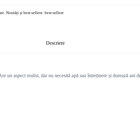
ine
,
Noutăți și best-sellere: best-sellere
Descriere
 Are un aspect realist, dar nu necesită apă sau întreținere și durează ani de