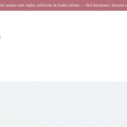
ile noastre sunt replici artificiale de înaltă calitate — fără întreținere, durează a