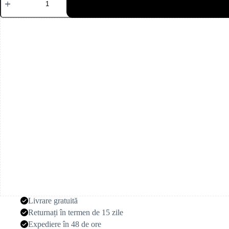
Alstroemeria
albă
(10
tulpini)
Livrare gratuită
Returnați în termen de 15 zile
Expediere în 48 de ore