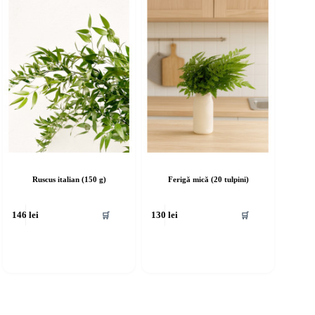
Ruscus italian (150 g)
Ferigă mică (20 tulpini)
🛒
🛒
146
lei
130
lei