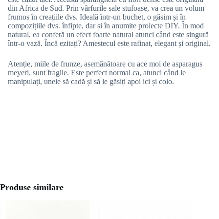
din Africa de Sud. Prin vârfurile sale stufoase, va crea un volum
frumos în creațiile dvs. Ideală într-un buchet, o găsim și în
compozițiile dvs. înfipte, dar și în anumite proiecte DIY. În mod
natural, ea conferă un efect foarte natural atunci când este singură
într-o vază. Încă ezitați?
Amestecul este rafinat, elegant și original.
Atenție, miile de frunze, asemănătoare cu ace moi de asparagus
meyeri, sunt fragile. Este perfect normal ca, atunci când le
manipulați, unele să cadă și să le găsiți apoi ici și colo.
Produse similare