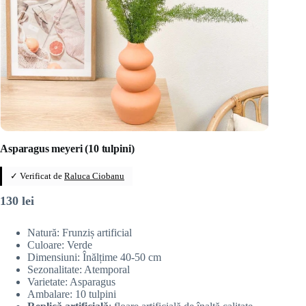
Asparagus meyeri (10 tulpini)
✓ Verificat de
Raluca Ciobanu
130
lei
Natură: Frunziș artificial
Culoare: Verde
Dimensiuni: Înălțime 40-50 cm
Sezonalitate: Atemporal
Varietate: Asparagus
Ambalare: 10 tulpini