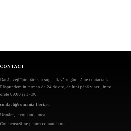
CONTACT
Dacă aveți întrebări sau sugestii, vă rugăm să ne contactați.
Răspundem în termen de 24 de ore, de luni până vineri, între
orele 09:00 și 17:00.
contact@romania-flori.ro
Urmărește comanda mea
Contactează-ne pentru comanda mea