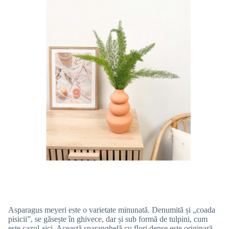
Asparagus meyeri este o varietate minunată. Denumită și „coada
pisicii”, se găsește în ghivece, dar și sub formă de tulpini, cum
este cazul aici. Această sparanghelă cu flori dense este originară