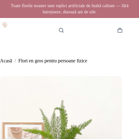
Toate florile noastre sunt replici artificiale de înaltă calitate — fără
întreținere, durează ani de zile.
Sari
la
conținut
Coș
de
cumpărătur
Acasă
/
Flori en gros pentru persoane fizice