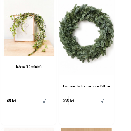
Iedera (10 tulpini)
Coroană de brad artificial 50 cm
🛒
🛒
165
lei
235
lei