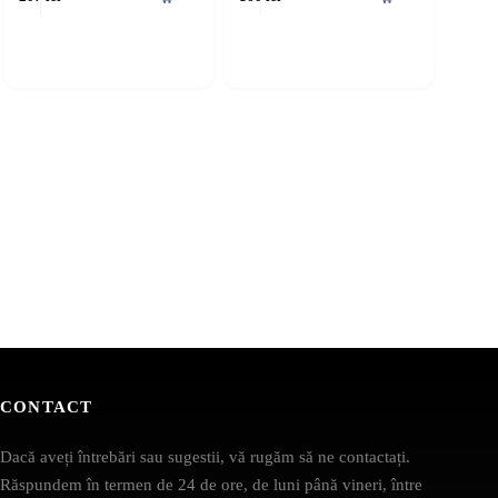
CONTACT
Dacă aveți întrebări sau sugestii, vă rugăm să ne contactați.
Răspundem în termen de 24 de ore, de luni până vineri, între