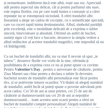
și nemuritoare, indiferent dacă este albă, roșie sau roz. Apreciată
atât pentru aspectul său delicat, cât și pentru parfumul său suav,
este regina florilor, cea pe care toată lumea o cunoaște și a cărei
reputație nu se estompează niciodată. A oferi trandafiri albi
înseamnă a alege un cadou de excepție, cu o semnificație specială,
care va cuceri rapid inima destinatarului. Albul, simbolul purității
prin excelență, este o modalitate delicată de a exprima o iubire
sinceră, binevoitoare și absolută. Oferind un astfel de buchet,
sunteți sigur că veți face o bucurie, deoarece la simpla vedere a
albul strălucitor al acestor trandafiri magnifici, este imposibil să nu
vă îndrăgostiți.
Cu un buchet de trandafiri albi, nu va mai fi nevoie să spui „te
iubesc”, deoarece florile vor vorbi de la sine, oferindu-ți
posibilitatea de a exprima ceea ce nu ai putut spune cu cuvinte.
Pentru
Valentine’s Day
, pentru o aniversare de căsătorie, pentru
Ziua Mamei sau chiar pentru a declara o iubire în devenire,
buchetul nostru de trandafiri albi personalizat este făcut pentru
dvs. și se potrivește tuturor ocaziilor. Vă lăsăm să alegeți numărul
de trandafiri, astfel încât să puteți spune o poveste adevărată prin
acest cadou. Cei 50 de ani ai unui prieten, cei 25 de ani de
căsătorie ai dumneavoastră sau cei 20 de ani ai nepoților
dumneavoastră… toate acestea sunt ocazii pentru a oferi un
buchet de trandafiri complet personalizat! Alegeți numărul de