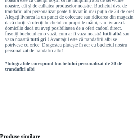
noastră este ca clienții noștri să fie mulțumiți atât de serviciile
noastre, cât și de calitatea produselor noastre. Buchetul dvs. de
trandafiri albi personalizat poate fi livrat în mai puțin de 24 de ore!
Alegeți livrarea la un punct de colectare sau ridicarea din magazin
dacă doriți să oferiți buchetul cu propriile mâini, sau livrarea la
domiciliu dacă nu aveți posibilitatea de a oferi cadoul direct.
Însoțiți buchetul cu o vază, cum ar fi vaza noastră
tutti albă
sau
vaza noastră
tutti gri
! Avantajul este că trandafirii albi se
potrivesc cu orice. Dragostea plutește în aer cu buchetul nostru
personalizat de trandafiri albi!
*fotografiile corespund buchetului personalizat de 20 de
trandafiri albi
Produse similare