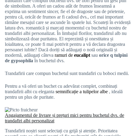
trandafiri care compun buchetul dvs. de flori pentru un gest plin
de simbolism. A oferi un cadou atât de frumos înseamnă a
exprima un sentiment sincer, fie el de dragoste sau de prietenie,
pentru că, oricât de frumos ar fi cadoul dvs., cel mai important
rămâne mesajul care se ascunde în spatele lui.
Scoateți în evidență
latura dvs. romantică și marcați momentul cu buchetul nostru de
trandafiri albi personalizat. În limbajul florilor, trandafirul alb nu
simbolizează doar puritatea. El reprezintă și onestitatea și
loialitatea, ce poate fi mai potrivit pentru a vă declara dragostea
persoanei iubite?
Dacă doriți să adăugați o notă originală și
modernă, adăugați câteva
ramuri de
eucalipt
sau
orice
q
tulpini
de gypsophila
în buchetul dvs.
Trandafirii care compun buchetul sunt trandafiri cu boboci medii.
Pentru a vă oferi un buchet cu adevărat complet, combinați
trandafirii albi cu eleganta
semnificație a tulipelor albe
, ideală
pentru un plus de puritate.
Angajamentul de livrare și prețuri mici pentru buchetul dvs. de
trandafiri albi personalizat
Trandafirii noștri sunt selectați cu grijă și atenție. Prioritatea