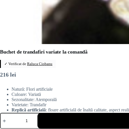
Buchet de trandafiri variate la comandă
✓ Verificat de
Raluca Ciobanu
216
lei
Natură: Flori artificiale
Culoare: Variată
Sezonalitate: Atemporală
Varietate: Trandafir
Replică artificială
: floare artificială de înaltă calitate, aspect rea
Cantitate
Buchet
de