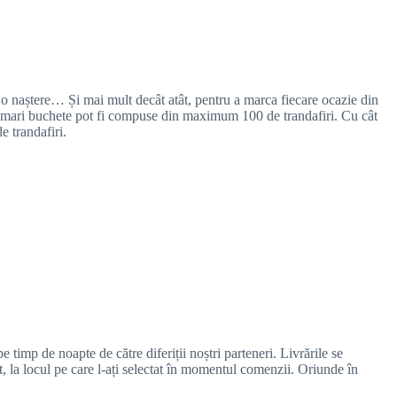
ă, o naștere… Și mai mult decât atât, pentru a marca fiecare ocazie din
mai mari buchete pot fi compuse din maximum 100 de trandafiri. Cu cât
e trandafiri.
 timp de noapte de către diferiții noștri parteneri. Livrările se
t, la locul pe care l-ați selectat în momentul comenzii. Oriunde în