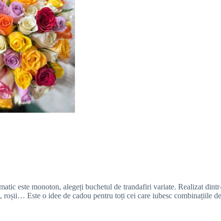
atic este monoton, alegeți buchetul de trandafiri variate. Realizat dintr
lbi, roșii… Este o idee de cadou pentru toți cei care iubesc combinațiile d