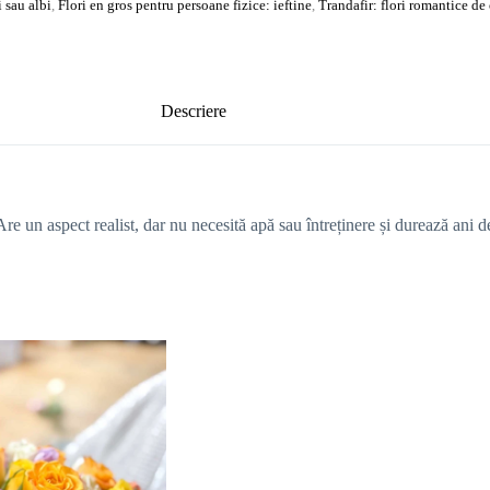
i sau albi
,
Flori en gros pentru persoane fizice: ieftine
,
Trandafir: flori romantice de 
Descriere
 Are un aspect realist, dar nu necesită apă sau întreținere și durează ani de