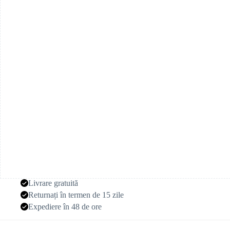
trandafiri
variate
la
comandă
Livrare gratuită
Returnați în termen de 15 zile
Expediere în 48 de ore