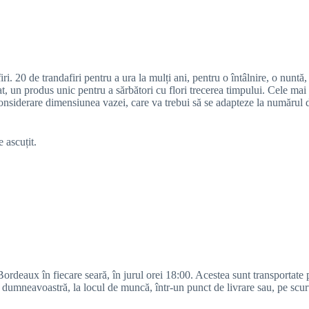
ri. 20 de trandafiri pentru a ura la mulți ani, pentru o întâlnire, o nunt
zat, un produs unic pentru a sărbători cu flori trecerea timpului. Cele 
 considerare dimensiunea vazei, care va trebui să se adapteze la numărul d
e ascuțit.
ordeaux în fiecare seară, în jurul orei 18:00. Acestea sunt transportate pe
l dumneavoastră, la locul de muncă, într-un punct de livrare sau, pe scur