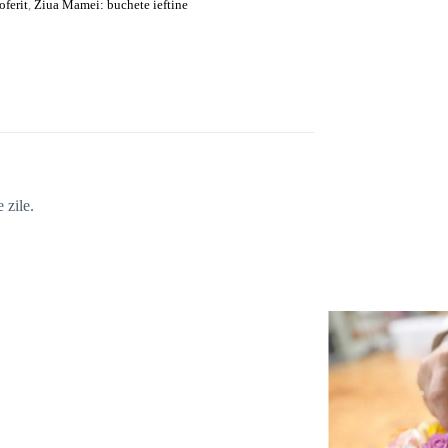
oferit
,
Ziua Mamei: buchete ieftine
 zile.