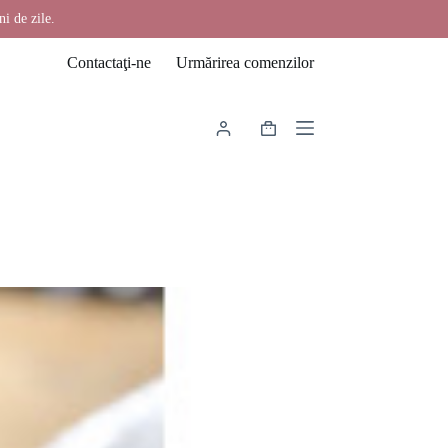
ni de zile.
Contactaţi-ne
Urmărirea comenzilor
Coș
de
cumpărături