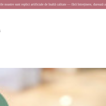
ile noastre sunt replici artificiale de înaltă calitate — fără întreținere, durează a