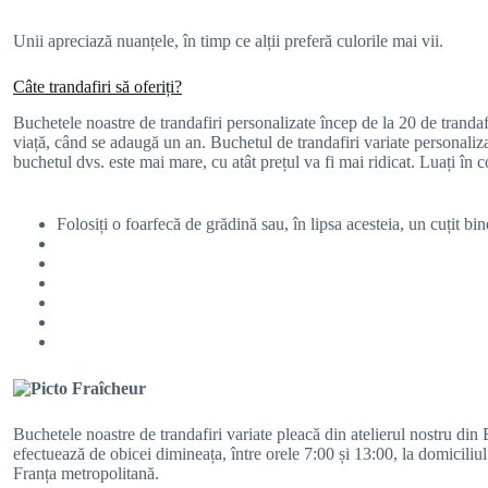
Unii apreciază nuanțele, în timp ce alții preferă culorile mai vii.
Câte trandafiri să oferiți?
Buchetele noastre de trandafiri personalizate încep de la 20 de trandafi
viață, când se adaugă un an. Buchetul de trandafiri variate personali
buchetul dvs. este mai mare, cu atât prețul va fi mai ridicat. Luați în
Folosiți o foarfecă de grădină sau, în lipsa acesteia, un cuțit bin
Buchetele noastre de trandafiri variate pleacă din atelierul nostru din B
efectuează de obicei dimineața, între orele 7:00 și 13:00, la domiciliu
Franța metropolitană.