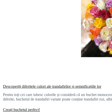
Descoperiți diferitele culori ale trandafirilor și semnificațiile lor
Pentru toți cei care iubesc culorile și consideră că un buchet monocrom
diferite, buchetul de trandafiri variate poate conține trandafiri roz, a
Creați buchetul perfect!