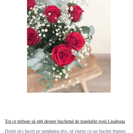
Tot ce trebuie să știți despre buchetul de trandafiri roșii Lisabona
Doriți să-i faceți pe jumătatea dvs. să viseze cu un buchet frumos