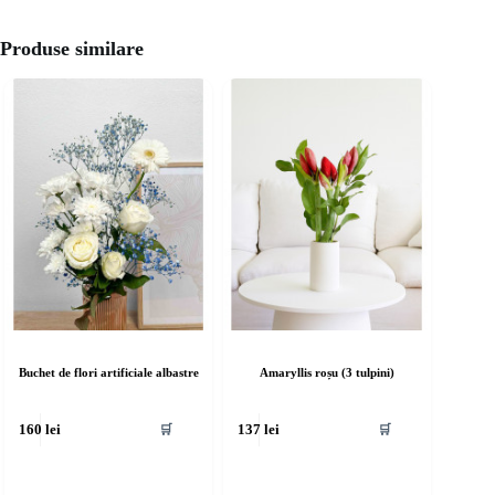
Produse similare
Buchet de flori artificiale albastre
Amaryllis roșu (3 tulpini)
🛒
🛒
160
lei
137
lei