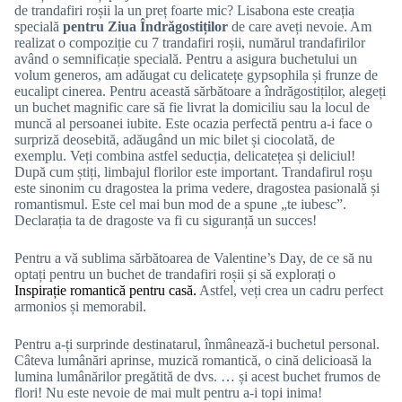
de trandafiri roșii la un preț foarte mic? Lisabona este creația
specială
pentru Ziua Îndrăgostiților
de care aveți nevoie. Am
realizat o compoziție cu 7 trandafiri roșii, numărul trandafirilor
având o semnificație specială. Pentru a asigura buchetului un
volum generos, am adăugat cu delicatețe gypsophila și frunze de
eucalipt cinerea. Pentru această sărbătoare a îndrăgostiților, alegeți
un buchet magnific care să fie livrat la domiciliu sau la locul de
muncă al persoanei iubite. Este ocazia perfectă pentru a-i face o
surpriză deosebită, adăugând un mic bilet și ciocolată, de
exemplu. Veți combina astfel seducția, delicatețea și deliciul!
După cum știți, limbajul florilor este important. Trandafirul roșu
este sinonim cu dragostea la prima vedere, dragostea pasională și
romantismul. Este cel mai bun mod de a spune „te iubesc”.
Declarația ta de dragoste va fi cu siguranță un succes!
Pentru a vă sublima sărbătoarea de Valentine’s Day, de ce să nu
optați pentru un buchet de trandafiri roșii și să explorați o
Inspirație romantică pentru casă.
Astfel, veți crea un cadru perfect
armonios și memorabil.
Pentru a-ți surprinde destinatarul, înmânează-i buchetul personal.
Câteva lumânări aprinse, muzică romantică, o cină delicioasă la
lumina lumânărilor pregătită de dvs. … și acest buchet frumos de
flori! Nu este nevoie de mai mult pentru a-i topi inima!