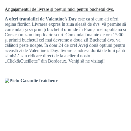
Angajamentul de livrare și prețuri mici pentru buchetul dvs.
A oferi trandafiri de Valentine’s Day
este ca și cum ați oferi
regina florilor. Livrarea expres în ziua aleasă de dvs. vă permite să
comandați și să primiți buchetul oriunde în Franța metropolitană și
Corsica într-un timp foarte scurt. Comandați înainte de ora 15:00
și primiți buchetul cel mai devreme a doua zi! Buchetul dvs. va
călători peste noapte, în doar 24 de ore! Aveți două opțiuni pentru
această zi de Valentine’s Day: livrare la adresa dorită de luni până
sâmbătă sau ridicare direct de la atelierul nostru
„Click&Cueillette” din Bordeaux. Veniți să ne vizitați!