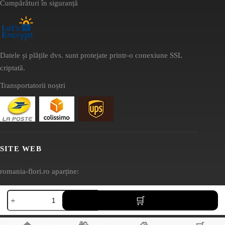
Cumpărături în siguranță
Datele și plățile dvs. sunt protejate printr-o conexiune SSL
criptată.
Transportatorii noștri
SITE WEB
romania-flori.ro aparține:
AV SEO LLC
Cantitate
Buchet
Adresă:
Lisabona
1111B S Governors Ave STE 40127