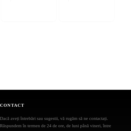
CONTACT
Dacă aveți întrebări sau sugestii, vă rugăm să ne contactați.
Răspundem în termen de 24 de ore, de luni până vineri, între