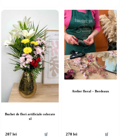
Atelier floral – Bordeaux
Buchet de flori artificiale colorate
xl
🛒
🛒
207
lei
270
lei