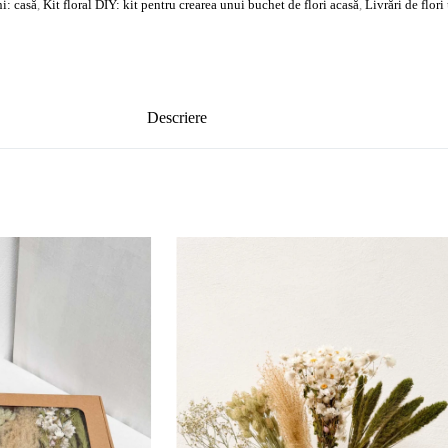
i: casă
,
Kit floral DIY: kit pentru crearea unui buchet de flori acasă
,
Livrări de flori
Descriere