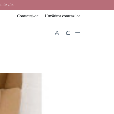
ni de zile.
Contactaţi-ne
Urmărirea comenzilor
Coș
de
cumpărături