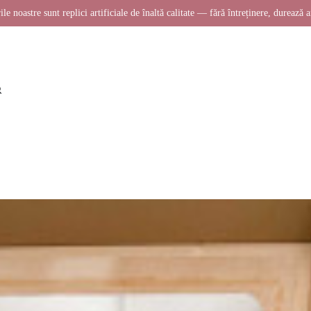
ile noastre sunt replici artificiale de înaltă calitate — fără întreținere, durează a