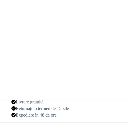
Inès
Livrare gratuită
Returnați în termen de 15 zile
Expediere în 48 de ore