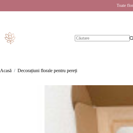
Toate flor
Sari
la
conținut
Niciun
rezultat
Acasă
/
Decorațiuni florale pentru pereți