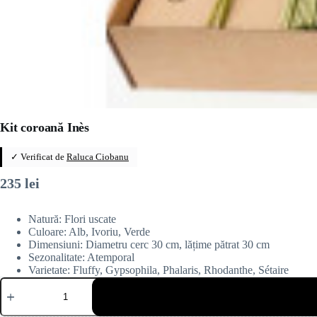
Kit coroană Inès
✓ Verificat de
Raluca Ciobanu
235
lei
Natură: Flori uscate
Culoare: Alb, Ivoriu, Verde
Dimensiuni: Diametru cerc 30 cm, lățime pătrat 30 cm
Sezonalitate: Atemporal
Varietate: Fluffy, Gypsophila, Phalaris, Rhodanthe, Sétaire
Cantitate
Kit
coroană