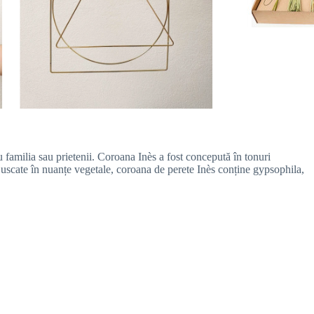
u familia sau prietenii. Coroana Inès a fost concepută în tonuri
ri uscate în nuanțe vegetale, coroana de perete Inès conține gypsophila,