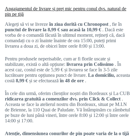
Angajamentul de livrare și preț mic pentru conul dvs. natural de
pin pe tijă
Alegeți să vi se livreze
în ziua dorită cu Chronopost
, fie în
punctul de livrare la 8,99 € sau acasă la 10,99 €
. Dacă este
vorba de o comandă făcută în ultimul moment, rețineți că, dacă
comandați cu o zi înainte înainte de ora 15:00, puteți primi
livrarea a doua zi, de obicei între orele 8:00 și 13:00.
Pentru produsele neperisabile, cum ar fi florile uscate și
stabilizate, există o altă opțiune:
livrarea prin Colissimo
. În
acest caz, costul este de 5,99 € și livrarea se face în 3-5 zile
lucrătoare pentru opțiunea punct de livrare.
La domiciliu,
aceasta
costă
8,99 €
și se efectuează
în 48 de ore
.
În cele din urmă, oferim clienților noștri din Bordeaux și La CUB
ridicarea gratuită a comenzilor dvs. prin Click & Collect
.
Aceasta se face la atelierul nostru din Bordeaux, situat pe M.I.N
de Brienne, la 110 Quai de Paludate. Vă întâmpinăm cu zâmbetul
pe buze de luni până vineri, între orele 8:00 și 12:00 și între orele
14:00 și 17:00.
Atenție, dimensiunea conurilor de pin poate varia de la o tijă