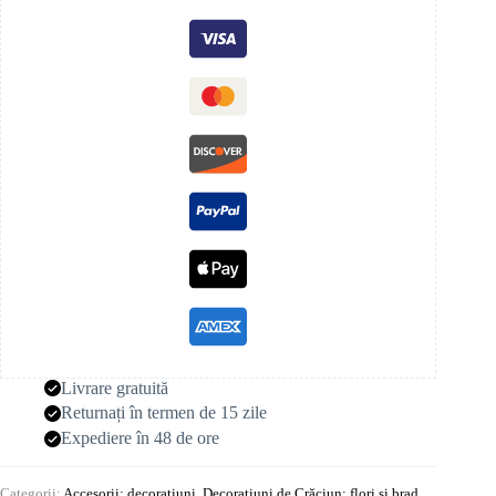
Livrare gratuită
Returnați în termen de 15 zile
Expediere în 48 de ore
Categorii:
Accesorii: decorațiuni
,
Decorațiuni de Crăciun: flori și brad
,