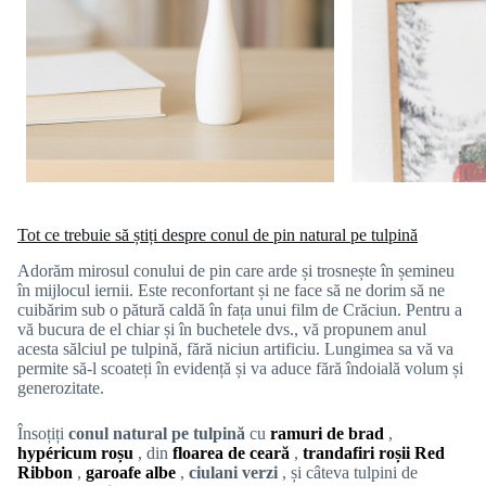
Tot ce trebuie să știți despre conul de pin natural pe tulpină
Adorăm mirosul conului de pin care arde și trosnește în șemineu
în mijlocul iernii. Este reconfortant și ne face să ne dorim să ne
cuibărim sub o pătură caldă în fața unui film de Crăciun. Pentru a
vă bucura de el chiar și în buchetele dvs., vă propunem anul
acesta sălciul pe tulpină, fără niciun artificiu. Lungimea sa vă va
permite să-l scoateți în evidență și va aduce fără îndoială volum și
generozitate.
Însoțiți
conul natural pe tulpină
cu
ramuri de brad
,
hypéricum
roșu
, din
floarea de ceară
,
trandafiri roșii Red
Ribbon
,
garoafe albe
,
ciulani verzi
, și câteva tulpini de