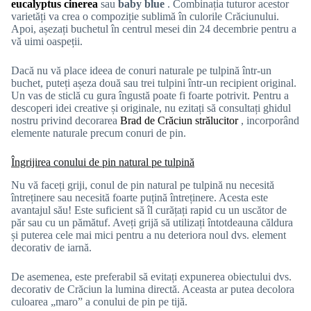
eucalyptus cinerea
sau
baby blue
. Combinația tuturor acestor
varietăți va crea o compoziție sublimă în culorile Crăciunului.
Apoi, așezați buchetul în centrul mesei din 24 decembrie pentru a
vă uimi oaspeții.
Dacă nu vă place ideea de conuri naturale pe tulpină într-un
buchet, puteți așeza două sau trei tulpini într-un recipient original.
Un vas de sticlă cu gura îngustă poate fi foarte potrivit. Pentru a
descoperi idei creative și originale, nu ezitați să consultați ghidul
nostru privind decorarea
Brad de Crăciun strălucitor
, incorporând
elemente naturale precum conuri de pin.
Îngrijirea conului de pin natural pe tulpină
Nu vă faceți griji, conul de pin natural pe tulpină nu necesită
întreținere sau necesită foarte puțină întreținere. Acesta este
avantajul său! Este suficient să îl curățați rapid cu un uscător de
păr sau cu un pămătuf. Aveți grijă să utilizați întotdeauna căldura
și puterea cele mai mici pentru a nu deteriora noul dvs. element
decorativ de iarnă.
De asemenea, este preferabil să evitați expunerea obiectului dvs.
decorativ de Crăciun la lumina directă. Aceasta ar putea decolora
culoarea „maro” a conului de pin pe tijă.