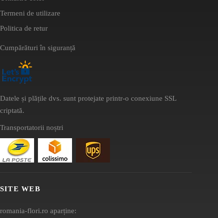
Termeni de utilizare
Politica de retur
Cumpărături în siguranță
Datele și plățile dvs. sunt protejate printr-o conexiune SSL
criptată.
Transportatorii noștri
SITE WEB
romania-flori.ro aparține: