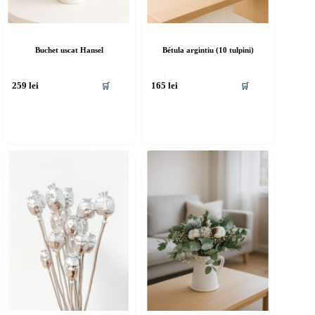
Buchet uscat Hansel
Bétula argintiu (10 tulpini)
🛒
🛒
259
lei
165
lei