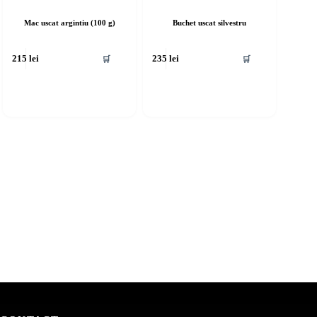
Mac uscat argintiu (100 g)
Buchet uscat silvestru
🛒
🛒
215
lei
235
lei