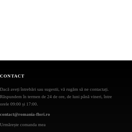
CONTACT
Dacă aveți întrebări sau sugestii, vă rugăm să ne contactați.
Răspundem în termen de 24 de ore, de luni până vineri, între
orele 09:00 și 17:00.
contact@romania-flori.ro
Urmărește comanda mea