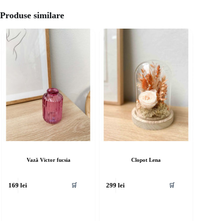
Produse similare
Vază Victor fucsia
Clopot Lena
🛒
🛒
169
lei
299
lei