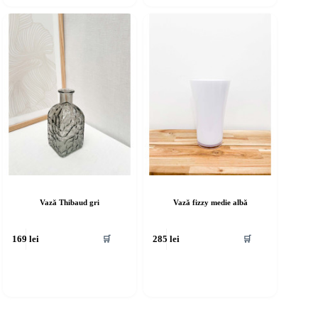
Vază Thibaud gri
Vază fizzy medie albă
🛒
🛒
169
lei
285
lei