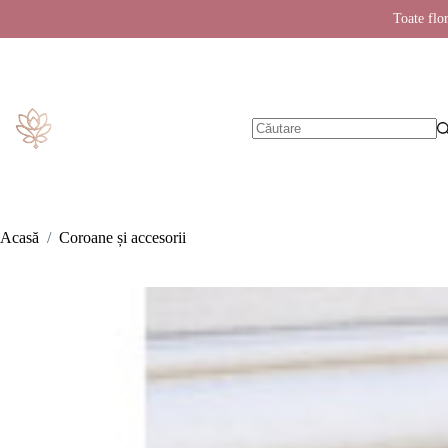
Toate flor
Sari
la
conținut
Niciun
rezultat
Acasă
/
Coroane și accesorii