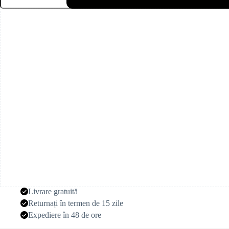
Melchior
Livrare gratuită
Returnați în termen de 15 zile
Expediere în 48 de ore