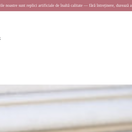
ile noastre sunt replici artificiale de înaltă calitate — fără întreținere, durează a