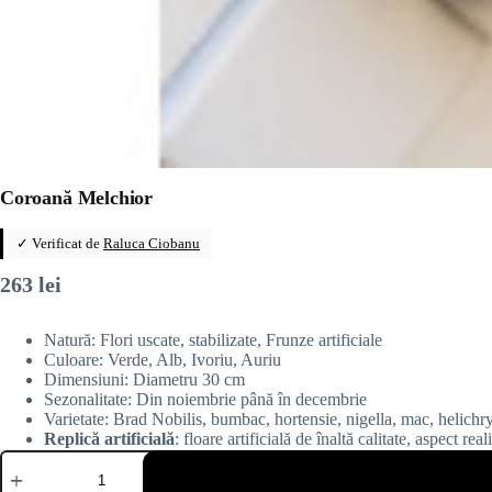
Coroană Melchior
✓ Verificat de
Raluca Ciobanu
263
lei
Natură: Flori uscate, stabilizate, Frunze artificiale
Culoare: Verde, Alb, Ivoriu, Auriu
Dimensiuni: Diametru 30 cm
Sezonalitate: Din noiembrie până în decembrie
Varietate: Brad Nobilis, bumbac, hortensie, nigella, mac, helichr
Replică artificială
: floare artificială de înaltă calitate, aspect rea
Cantitate
Coroană