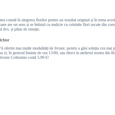
tea constă în alegerea florilor pentru un rezultat original și în tema ace
oare are un sens și se îmbină cu malicie cu celelalte flori uscate din coro
l dvs. și pline de emoție.
lchior
 oferim mai multe modalități de livrare, pentru a găsi soluția cea mai potr
ua zi, în general înainte de ora 13:00, sau direct la atelierul nostru din 
livrare Colissimo costă 5,99 €!