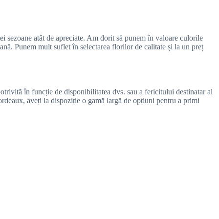
stei sezoane atât de apreciate. Am dorit să punem în valoare culorile
ană. Punem mult suflet în selectarea florilor de calitate și la un preț
ivită în funcție de disponibilitatea dvs. sau a fericitului destinatar al
Bordeaux, aveți la dispoziție o gamă largă de opțiuni pentru a primi