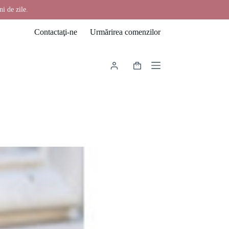
ni de zile.
Contactaţi-ne
Urmărirea comenzilor
Coș
de
cumpărături