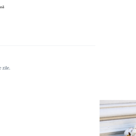
asă
 zile.