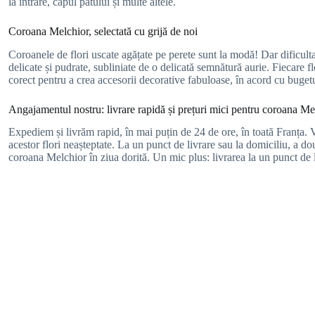
la intrare, capul patului și multe altele.
Coroana Melchior, selectată cu grijă de noi
Coroanele de flori uscate agățate pe perete sunt la modă! Dar dificulta
delicate și pudrate, subliniate de o delicată semnătură aurie. Fiecare fl
corect pentru a crea accesorii decorative fabuloase, în acord cu bugetu
Angajamentul nostru: livrare rapidă și prețuri mici pentru coroana Me
Expediem și livrăm rapid, în mai puțin de 24 de ore, în toată Franța. Vă
acestor flori neașteptate. La un punct de livrare sau la domiciliu, a do
coroana Melchior în ziua dorită. Un mic plus: livrarea la un punct de 