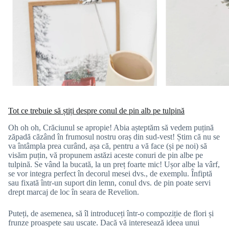
Tot ce trebuie să știți despre conul de pin alb pe tulpină
Oh oh oh, Crăciunul se apropie! Abia așteptăm să vedem puțină
zăpadă căzând în frumosul nostru oraș din sud-vest! Știm că nu se
va întâmpla prea curând, așa că, pentru a vă face (și pe noi) să
visăm puțin, vă propunem astăzi aceste conuri de pin albe pe
tulpină. Se vând la bucată, la un preț foarte mic! Ușor albe la vârf,
se vor integra perfect în decorul mesei dvs., de exemplu. Înfiptă
sau fixată într-un suport din lemn, conul dvs. de pin poate servi
drept marcaj de loc în seara de Revelion.
Puteți, de asemenea, să îl introduceți într-o compoziție de flori și
frunze proaspete sau uscate. Dacă vă interesează ideea unui