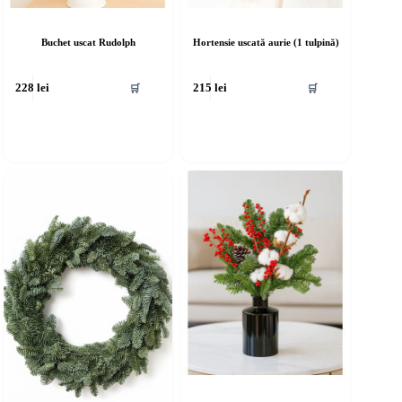
Buchet uscat Rudolph
Hortensie uscată aurie (1 tulpină)
🛒
🛒
228
lei
215
lei