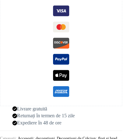
Livrare gratuită
Returnați în termen de 15 zile
Expediere în 48 de ore
Categorii:
Accesorii: decorațiuni
,
Decorațiuni de Crăciun: flori și brad
,