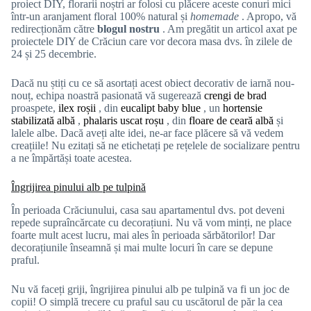
proiect DIY, florarii noștri ar folosi cu plăcere aceste conuri mici
într-un aranjament floral 100% natural și
homemade
. Apropo, vă
redirecționăm către
blogul nostru
. Am pregătit un articol axat pe
proiectele DIY de Crăciun care vor decora masa dvs. în zilele de
24 și 25 decembrie.
Dacă nu știți cu ce să asortați acest obiect decorativ de iarnă nou-
nouț, echipa noastră pasionată vă sugerează
crengi de brad
proaspete,
ilex
roșii
, din
eucalipt baby blue
, un
hortensie
stabilizată albă
,
phalaris uscat roșu
, din
floare de ceară albă
și
lalele albe. Dacă aveți alte idei, ne-ar face plăcere să vă vedem
creațiile! Nu ezitați să ne etichetați pe rețelele de socializare pentru
a ne împărtăși toate acestea.
Îngrijirea pinului alb pe tulpină
În perioada Crăciunului, casa sau apartamentul dvs. pot deveni
repede supraîncărcate cu decorațiuni. Nu vă vom minți, ne place
foarte mult acest lucru, mai ales în perioada sărbătorilor! Dar
decorațiunile înseamnă și mai multe locuri în care se depune
praful.
Nu vă faceți griji, îngrijirea pinului alb pe tulpină va fi un joc de
copii! O simplă trecere cu praful sau cu uscătorul de păr la cea