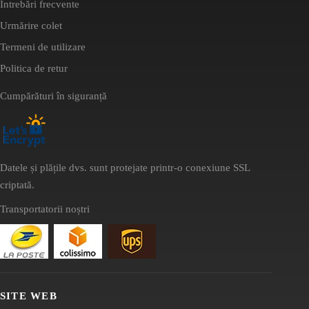
Întrebări frecvente
Urmărire colet
Termeni de utilizare
Politica de retur
Cumpărături în siguranță
Datele și plățile dvs. sunt protejate printr-o conexiune SSL
criptată.
Transportatorii noștri
SITE WEB