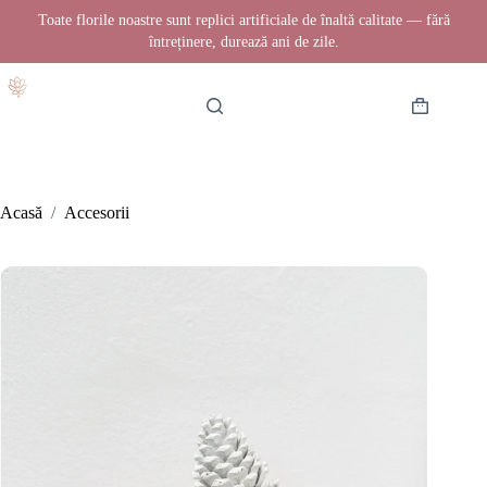
Toate florile noastre sunt replici artificiale de înaltă calitate — fără
întreținere, durează ani de zile.
Sari
la
conținut
Coș
de
cumpărătur
Acasă
/
Accesorii