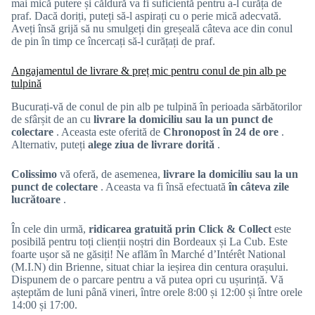
mai mică putere și căldură va fi suficientă pentru a-l curăța de
praf. Dacă doriți, puteți să-l aspirați cu o perie mică adecvată.
Aveți însă grijă să nu smulgeți din greșeală câteva ace din conul
de pin în timp ce încercați să-l curățați de praf.
Angajamentul de livrare & preț mic pentru conul de pin alb pe
tulpină
Bucurați-vă de conul de pin alb pe tulpină în perioada sărbătorilor
de sfârșit de an cu
livrare la domiciliu sau la un punct de
colectare
. Aceasta este oferită de
Chronopost în 24 de ore
.
Alternativ, puteți
alege ziua de livrare dorită
.
Colissimo
vă oferă, de asemenea,
livrare la domiciliu sau la un
punct de colectare
. Aceasta va fi însă efectuată
în câteva zile
lucrătoare
.
În cele din urmă,
ridicarea gratuită prin Click & Collect
este
posibilă pentru toți clienții noștri din Bordeaux și La Cub. Este
foarte ușor să ne găsiți! Ne aflăm în Marché d’Intérêt National
(M.I.N) din Brienne, situat chiar la ieșirea din centura orașului.
Dispunem de o parcare pentru a vă putea opri cu ușurință. Vă
așteptăm de luni până vineri, între orele 8:00 și 12:00 și între orele
14:00 și 17:00.