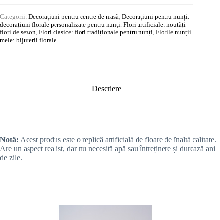
Categorii:
Decorațiuni pentru centre de masă
,
Decorațiuni pentru nunți:
decorațiuni florale personalizate pentru nunți
,
Flori artificiale: noutăți
flori de sezon
,
Flori clasice: flori tradiționale pentru nunți
,
Florile nunții
mele: bijuterii florale
Descriere
Notă:
Acest produs este o replică artificială de floare de înaltă calitate.
Are un aspect realist, dar nu necesită apă sau întreținere și durează ani
de zile.