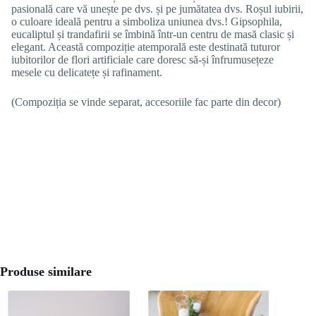
pasională care vă unește pe dvs. și pe jumătatea dvs. Roșul iubirii,
o culoare ideală pentru a simboliza uniunea dvs.! Gipsophila,
eucaliptul și trandafirii se îmbină într-un centru de masă clasic și
elegant. Această compoziție atemporală este destinată tuturor
iubitorilor de flori artificiale care doresc să-și înfrumusețeze
mesele cu delicatețe și rafinament.
(Compoziția se vinde separat, accesoriile fac parte din decor)
Produse similare