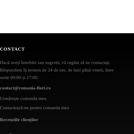
CONTACT
Dacă aveți întrebări sau sugestii, vă rugăm să ne contactați.
Răspundem în termen de 24 de ore, de luni până vineri, între
orele 09:00 și 17:00.
contact@romania-flori.ro
Urmărește comanda mea
Contactează-ne pentru comanda mea
Recenziile clienților