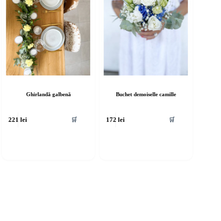
Ghirlandă galbenă
Buchet demoiselle camille
🛒
🛒
221
lei
172
lei