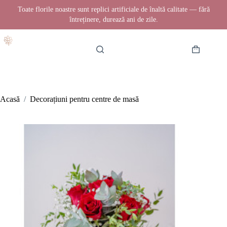
Toate florile noastre sunt replici artificiale de înaltă calitate — fără
întreținere, durează ani de zile.
Sari
la
conținut
Coș
de
cumpărătur
Acasă
/
Decorațiuni pentru centre de masă