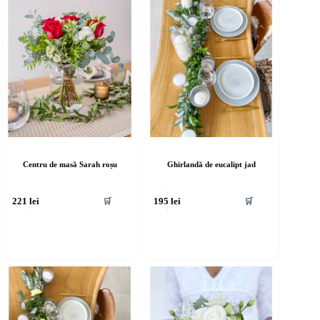
Centru de masă Sarah roșu
Ghirlandă de eucalipt jad
🛒
🛒
221
lei
195
lei