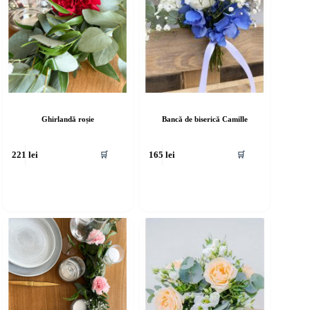
Ghirlandă roșie
Bancă de biserică Camille
🛒
🛒
221
lei
165
lei