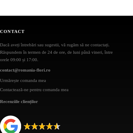
CONTACT
Dacă aveți întrebări sau sugestii, vă rugăm să ne contactați.
Răspundem în termen de 24 de ore, de luni până vineri, între
orele 09:00 și 17:00.
contact@romania-flori.ro
Urmărește comanda mea
Contactează-ne pentru comanda mea
Recenziile clienților