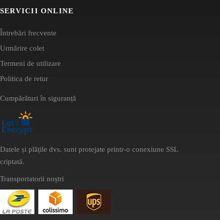
SERVICII ONLINE
Întrebări frecvente
Urmărire colet
Termeni de utilizare
Politica de retur
Cumpărături în siguranță
Datele și plățile dvs. sunt protejate printr-o conexiune SSL
criptată.
Transportatorii noștri