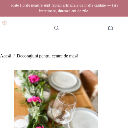
Toate florile noastre sunt replici artificiale de înaltă calitate — fără
întreținere, durează ani de zile.
Sari
la
conținut
Coș
de
cumpărătur
Acasă
/
Decorațiuni pentru centre de masă