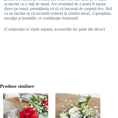
acoperită cu o față de masă. Are avantajul de a putea fi așezat
direct pe masă, permițându-vă să vă bucurați de oaspeții dvs. fără
ca un buchet să vă ascundă vederea la centrul mesei. Gipsophila,
eucalipt și trandafir: ce combinație frumoasă!
(Compoziția se vinde separat, accesoriile fac parte din decor)
Produse similare