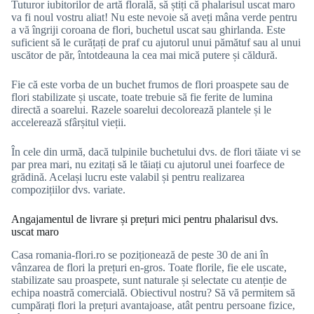
Tuturor iubitorilor de artă florală, să știți că phalarisul uscat maro
va fi noul vostru aliat! Nu este nevoie să aveți mâna verde pentru
a vă îngriji coroana de flori, buchetul uscat sau ghirlanda. Este
suficient să le curățați de praf cu ajutorul unui pămătuf sau al unui
uscător de păr, întotdeauna la cea mai mică putere și căldură.
Fie că este vorba de un buchet frumos de flori proaspete sau de
flori stabilizate și uscate, toate trebuie să fie ferite de lumina
directă a soarelui. Razele soarelui decolorează plantele și le
accelerează sfârșitul vieții.
În cele din urmă, dacă tulpinile buchetului dvs. de flori tăiate vi se
par prea mari, nu ezitați să le tăiați cu ajutorul unei foarfece de
grădină. Același lucru este valabil și pentru realizarea
compozițiilor dvs. variate.
Angajamentul de livrare și prețuri mici pentru phalarisul dvs.
uscat maro
Casa romania-flori.ro se poziționează de peste 30 de ani în
vânzarea de flori la prețuri en-gros. Toate florile, fie ele uscate,
stabilizate sau proaspete, sunt naturale și selectate cu atenție de
echipa noastră comercială. Obiectivul nostru? Să vă permitem să
cumpărați flori la prețuri avantajoase, atât pentru persoane fizice,