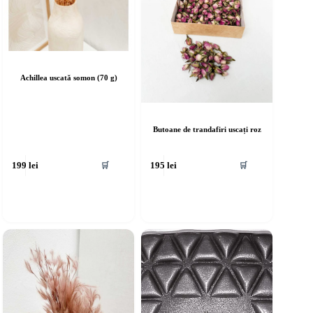
Achillea uscată somon (70 g)
Butoane de trandafiri uscați roz
🛒
🛒
199
lei
195
lei