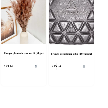
Pampa pluminha roz vechi (50gr.)
Frunză de palmier albă (10 tulpini)
🛒
🛒
199
lei
215
lei