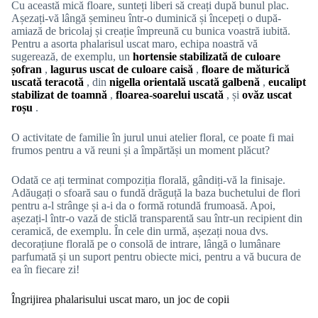
Cu această mică floare, sunteți liberi să creați după bunul plac.
Așezați-vă lângă șemineu într-o duminică și începeți o după-
amiază de bricolaj și creație împreună cu bunica voastră iubită.
Pentru a asorta phalarisul uscat maro, echipa noastră vă
sugerează, de exemplu, un
hortensie stabilizată de culoare
șofran
,
lagurus uscat de culoare caisă
,
floare de măturică
uscată teracotă
, din
nigella orientală uscată galbenă
,
eucalipt
stabilizat de toamnă
,
floarea-soarelui uscată
, și
ovăz uscat
roșu
.
O activitate de familie în jurul unui atelier floral, ce poate fi mai
frumos pentru a vă reuni și a împărtăși un moment plăcut?
Odată ce ați terminat compoziția florală, gândiți-vă la finisaje.
Adăugați o sfoară sau o fundă drăguță la baza buchetului de flori
pentru a-l strânge și a-i da o formă rotundă frumoasă. Apoi,
așezați-l într-o vază de sticlă transparentă sau într-un recipient din
ceramică, de exemplu. În cele din urmă, așezați noua dvs.
decorațiune florală pe o consolă de intrare, lângă o lumânare
parfumată și un suport pentru obiecte mici, pentru a vă bucura de
ea în fiecare zi!
Îngrijirea phalarisului uscat maro, un joc de copii