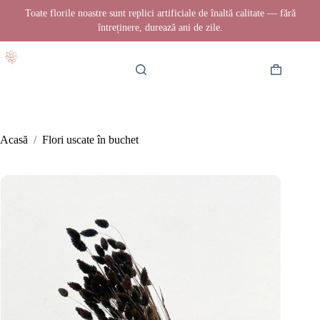
Toate florile noastre sunt replici artificiale de înaltă calitate — fără
întreținere, durează ani de zile.
Sari
la
conținut
Coș
de
cumpărătur
Acasă
/
Flori uscate în buchet