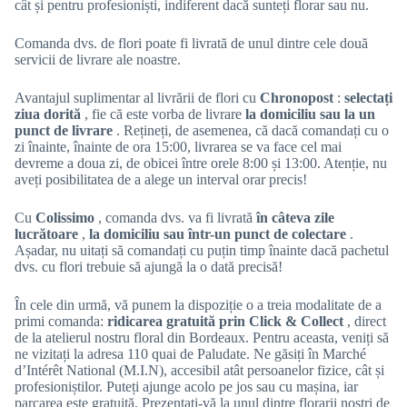
cât și pentru profesioniști, indiferent dacă sunteți florar sau nu.
Comanda dvs. de flori poate fi livrată de unul dintre cele două
servicii de livrare ale noastre.
Avantajul suplimentar al livrării de flori cu
Chronopost
:
selectați
ziua dorită
, fie că este vorba de livrare
la domiciliu sau la un
punct de livrare
. Rețineți, de asemenea, că dacă comandați cu o
zi înainte, înainte de ora 15:00, livrarea se va face cel mai
devreme a doua zi, de obicei între orele 8:00 și 13:00. Atenție, nu
aveți posibilitatea de a alege un interval orar precis!
Cu
Colissimo
, comanda dvs. va fi livrată
în câteva zile
lucrătoare
,
la domiciliu sau într-un punct de colectare
.
Așadar, nu uitați să comandați cu puțin timp înainte dacă pachetul
dvs. cu flori trebuie să ajungă la o dată precisă!
În cele din urmă, vă punem la dispoziție o a treia modalitate de a
primi comanda:
ridicarea gratuită prin Click & Collect
, direct
de la atelierul nostru floral din Bordeaux. Pentru aceasta, veniți să
ne vizitați la adresa 110 quai de Paludate. Ne găsiți în Marché
d’Intérêt National (M.I.N), accesibil atât persoanelor fizice, cât și
profesioniștilor. Puteți ajunge acolo pe jos sau cu mașina, iar
parcarea este gratuită. Prezentați-vă la unul dintre florarii noștri de