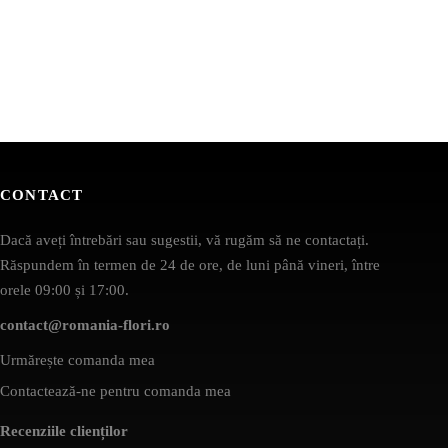
CONTACT
Dacă aveți întrebări sau sugestii, vă rugăm să ne contactați.
Răspundem în termen de 24 de ore, de luni până vineri, între
orele 09:00 și 17:00.
contact@romania-flori.ro
Urmărește comanda mea
Contactează-ne pentru comanda mea
Recenziile clienților