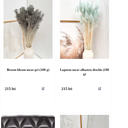
Broom bloom uscat gri (100 g)
Lagurus uscat albastru deschis (100
g)
🛒
🛒
215
lei
215
lei