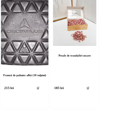
Petale de trandafiri uscate
Frunză de palmier albă (10 tulpini)
🛒
🛒
215
lei
185
lei