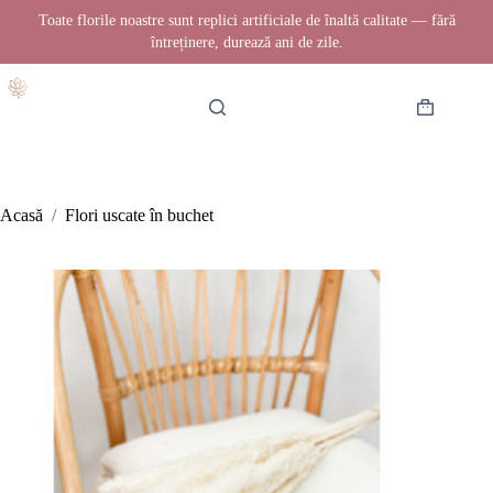
Toate florile noastre sunt replici artificiale de înaltă calitate — fără
întreținere, durează ani de zile.
Sari
la
conținut
Coș
de
cumpărătur
Acasă
/
Flori uscate în buchet