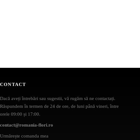
CONTACT
Dacă aveți întrebări sau sugestii, vă rugăm să ne contactați.
Răspundem în termen de 24 de ore, de luni până vineri, între
orele 09:00 și 17:00.
contact@romania-flori.ro
Urmărește comanda mea